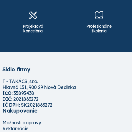
Projektová
Profesionálne
kancelária
školenia
Sídlo firmy
T - TAKÁCS, s.r.o.
Hlavná 151, 900 29 Nová Dedinka
IČO:
35895438
DIČ:
2021863272
IČ DPH:
SK2021863272
Nakupovanie
Možnosti dopravy
Reklamácie