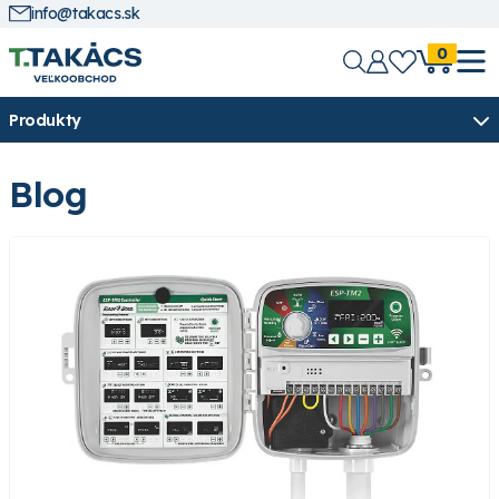
info@takacs.sk
0
Produkty
Blog