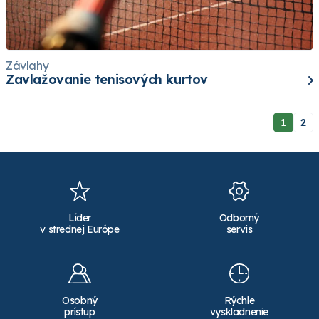
Závlahy
Zavlažovanie tenisových kurtov
1
2
Líder
Odborný
v strednej Európe
servis
Osobný
Rýchle
prístup
vyskladnenie