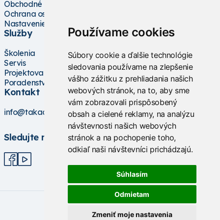
Obchodné podmienky
Ochrana osobných údajov
Nastavenie cookies
Používame cookies
Služby
Školenia
Súbory cookie a ďalšie technológie
Servis
sledovania používame na zlepšenie
Projektovanie
vášho zážitku z prehliadania našich
Poradenstvo
webových stránok, na to, aby sme
Kontakt
vám zobrazovali prispôsobený
info@takacs.sk
obsah a cielené reklamy, na analýzu
návštevnosti našich webových
Sledujte nás
stránok a na pochopenie toho,
odkiaľ naši návštevníci prichádzajú.
Súhlasím
Odmietam
Zmeniť moje nastavenia