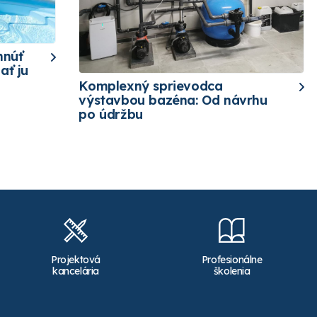
hnúť
ať ju
Komplexný sprievodca
výstavbou bazéna: Od návrhu
po údržbu
Projektová
Profesionálne
kancelária
školenia