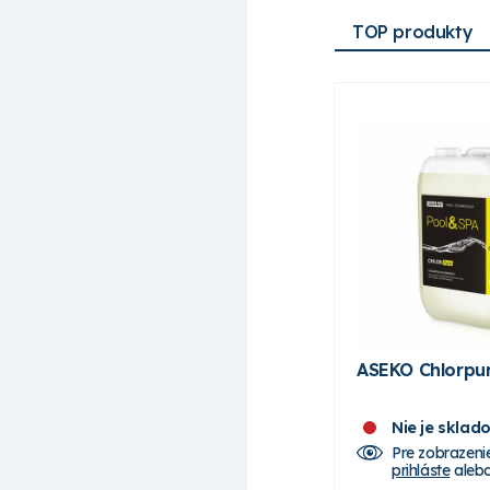
TOP produkty
ASEKO Chlorpur
Nie je sklad
Pre zobrazeni
prihláste
aleb