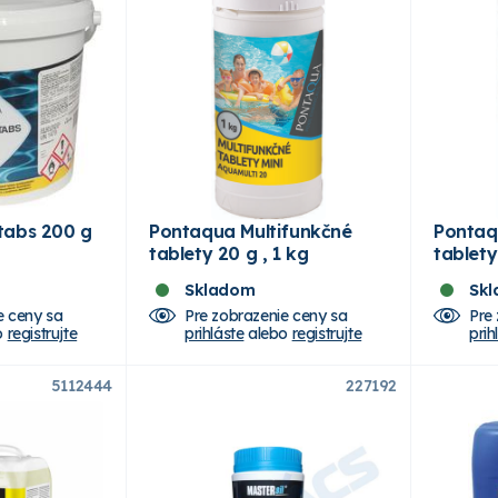
tabs 200 g
Pontaqua Multifunkčné
Pontaq
tablety 20 g , 1 kg
tablety
Skladom
Sk
e ceny sa
Pre zobrazenie ceny sa
Pre
o
registrujte
prihláste
alebo
registrujte
prih
5112444
227192