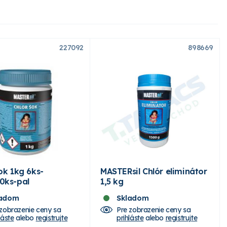
227092
898669
ok 1kg 6ks-
MASTERsil Chlór eliminátor
0ks-pal
1,5 kg
ladom
Skladom
 zobrazenie ceny sa
Pre zobrazenie ceny sa
láste
alebo
registrujte
prihláste
alebo
registrujte