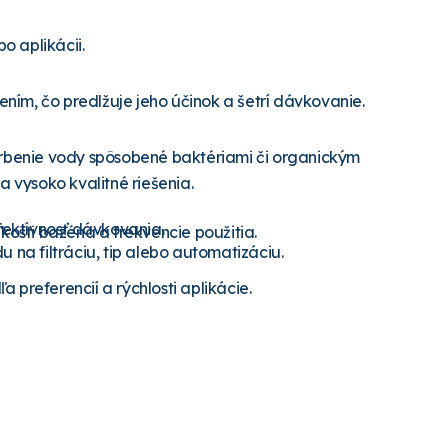
o aplikácii.
ením, čo predlžuje jeho účinok a šetrí dávkovanie.
rbenie vody spôsobené baktériami či organickým
vysoko kvalitné riešenia.
fektívnosť dávkovania.
kosti bazéna a frekvencie použitia.
 na filtráciu, tip alebo automatizáciu.
preferencií a rýchlosti aplikácie.