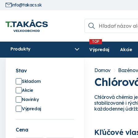
info@takacs.sk
Produkty
Výpredaj
Akcie
Domov
Bazénov
Stav
Chlórov
Skladom
Akcie
Chlórová chémia je 
Novinky
stabilizované i rýc
každodennej údržbe
Výpredaj
Cena
Kľúčové vlas