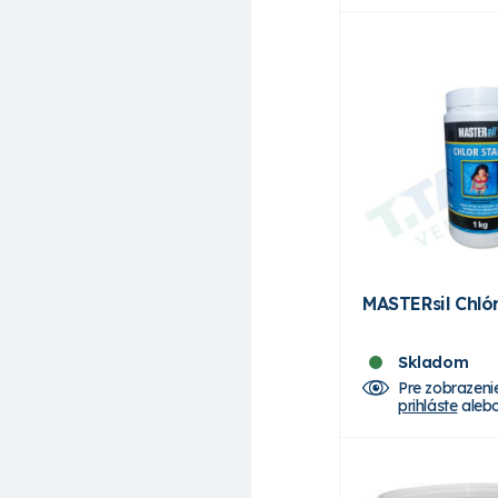
MASTERsil Chlór
Skladom
Pre zobrazeni
prihláste
aleb