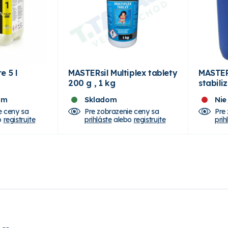
e 5 l
MASTERsil Multiplex tablety
MASTERs
200 g , 1 kg
stabili
om
Skladom
Nie
e ceny sa
Pre zobrazenie ceny sa
Pre
o
registrujte
prihláste
alebo
registrujte
prih