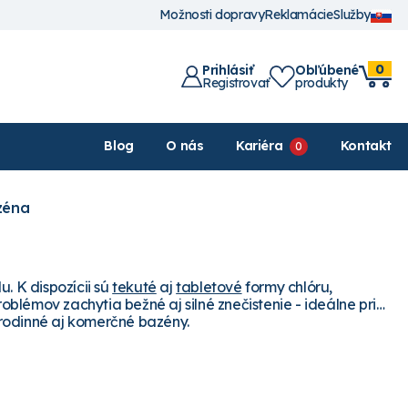
Možnosti dopravy
Reklamácie
Služby
0
Prihlásiť
Obľúbené
Registrovať
produkty
Blog
O nás
Kariéra
Kontakt
zéna
. K dispozícii sú
tekuté
aj
tabletové
formy chlóru,
roblémov zachytia bežné aj silné znečistenie - ideálne pri
rodinné aj komerčné bazény.