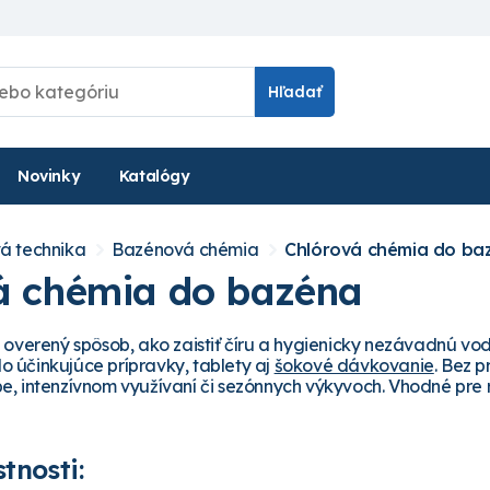
Hľadať
Novinky
Katalógy
á technika
Bazénová chémia
Chlórová chémia do ba
á chémia do bazéna
overený spôsob, ako zaistiť číru a hygienicky nezávadnú vodu
hlo účinkujúce prípravky, tablety aj
šokové dávkovanie
. Bez p
, intenzívnom využívaní či sezónnych výkyvoch. Vhodné pre 
tnosti: