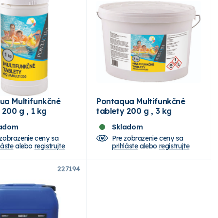
ua Multifunkčné
Pontaqua Multifunkčné
 200 g , 1 kg
tablety 200 g , 3 kg
ladom
Skladom
 zobrazenie ceny sa
Pre zobrazenie ceny sa
láste
alebo
registrujte
prihláste
alebo
registrujte
227194