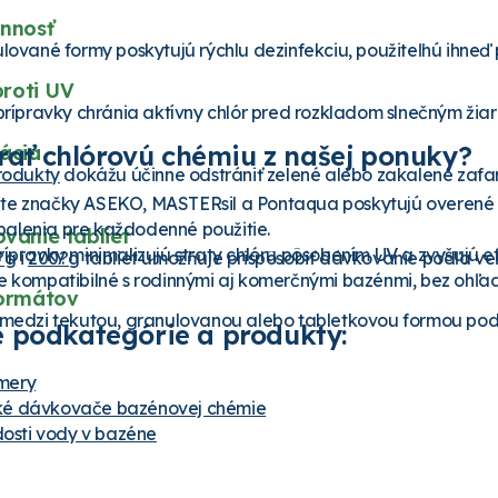
nnosť
ulované formy poskytujú rýchlu dezinfekciu, použiteľnú ihneď p
proti UV
 prípravky chránia aktívny chlór pred rozkladom slnečným žiar
brať chlórovú chémiu z našej ponuky?
ácia
rodukty
dokážu účinne odstrániť zelené alebo zakalené zafa
te značky ASEKO, MASTERsil a Pontaqua poskytujú overené a 
alenia pre každodenné použitie.
vanie tabliet
rípravky minimalizujú straty chlóru pôsobením UV a zvyšujú e
?g
i
200?g
tabliet umožňuje prispôsobiť dávkovanie podľa veľ
e kompatibilné s rodinnými aj komerčnými bazénmi, bez ohľadu
formátov
 medzi tekutou, granulovanou alebo tabletkovou formou podľa 
 podkategórie a produkty:
mery
ké dávkovače bazénovej chémie
rdosti vody v bazéne
r s držiakom