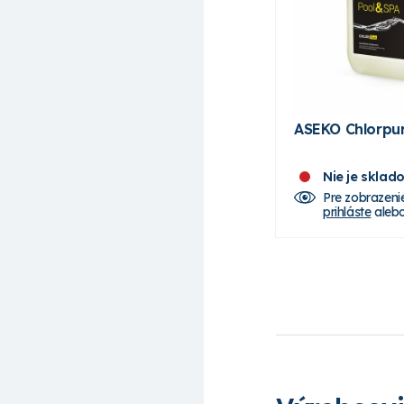
ASEKO Chlorpur
Nie je sklad
Pre zobrazeni
prihláste
aleb