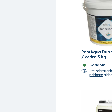
PontAqua Duo 
/ vedro 3 kg
Skladom
Pre zobrazeni
prihláste
aleb