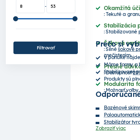
-
Okamžitá úči
: Tekuté a gran
Stabilizácia 
: Stabilizované
Prečo si vy
Šoková sanit
Filtrovať
: Silné
šokové p
znečistením.
V ponuke nájde
Máme formy a b
Presné dávko
Stabilizované p
: Dostupnosť
20
Produkty sú pln
Modularita 
: Možnosť voľby
Odporúčané
Bazénové skim
Poloautomatic
Stabilizátor tv
Zobraziť viac
Kôš pre skimme