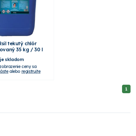
il tekutý chlór
zovaný 35 kg / 30 l
 je skladom
 zobrazenie ceny sa
láste
alebo
registrujte
1