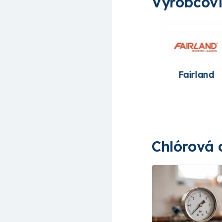
Výrobcov
Ariona pools
Astralpool
Fairland
Chlórová