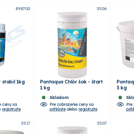
898700
5504
 stabil 1kg
Pontaqua Chlór šok - štart
Pontaqu
1 kg
3 kg
Skladom
Sk
e ceny sa
Pre zobrazenie ceny sa
Pre
o
registrujte
prihláste
alebo
registrujte
prih
5517
5507