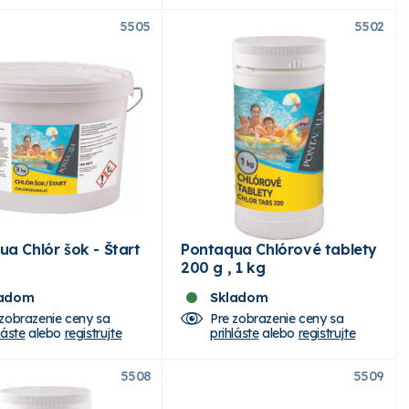
5505
5502
a Chlór šok - Štart
Pontaqua Chlórové tablety
200 g , 1 kg
ladom
Skladom
 zobrazenie ceny sa
Pre zobrazenie ceny sa
láste
alebo
registrujte
prihláste
alebo
registrujte
5508
5509