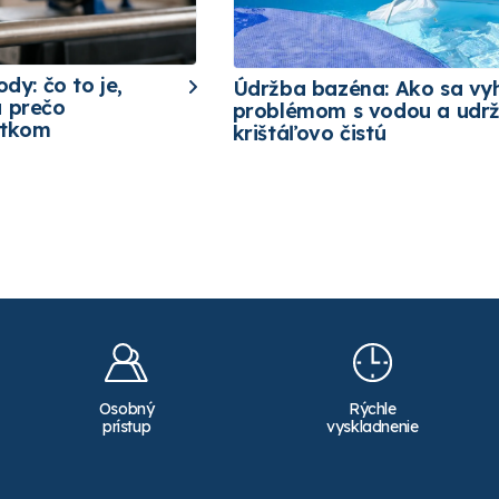
ody: čo to je,
Údržba bazéna: Ako sa vy
a prečo
problémom s vodou a udrž
etkom
krištáľovo čistú
Osobný
Rýchle
prístup
vyskladnenie