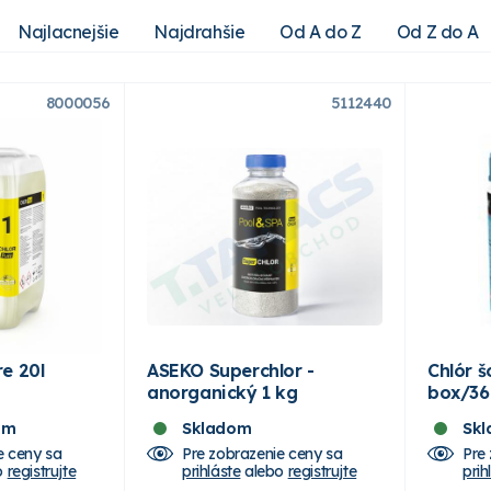
Najlacnejšie
Najdrahšie
Od A do Z
Od Z do A
8000056
5112440
e 20l
ASEKO Superchlor -
Chlór š
anorganický 1 kg
box/36
om
Skladom
Sk
e ceny sa
Pre zobrazenie ceny sa
Pre
o
registrujte
prihláste
alebo
registrujte
prih