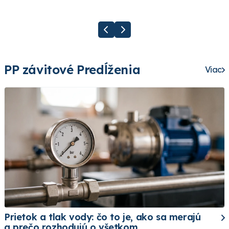
PP závitové Predĺženia
Viac
Prietok a tlak vody: čo to je, ako sa merajú
a prečo rozhodujú o všetkom