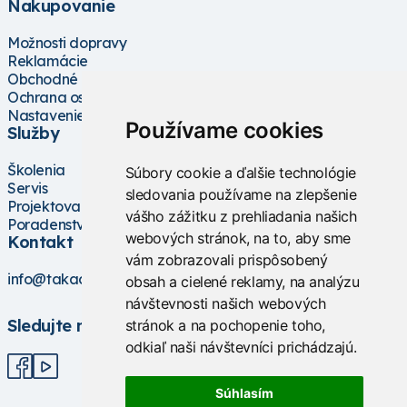
Nakupovanie
Možnosti dopravy
Reklamácie
Obchodné podmienky
Ochrana osobných údajov
Nastavenie cookies
Používame cookies
Služby
Školenia
Súbory cookie a ďalšie technológie
Servis
sledovania používame na zlepšenie
Projektovanie
vášho zážitku z prehliadania našich
Poradenstvo
webových stránok, na to, aby sme
Kontakt
vám zobrazovali prispôsobený
info@takacs.sk
obsah a cielené reklamy, na analýzu
návštevnosti našich webových
Sledujte nás
stránok a na pochopenie toho,
odkiaľ naši návštevníci prichádzajú.
Súhlasím