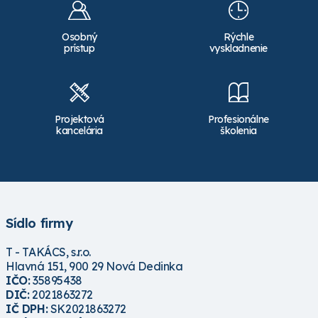
Osobný
Rýchle
prístup
vyskladnenie
Projektová
Profesionálne
kancelária
školenia
Sídlo firmy
T - TAKÁCS, s.r.o.
Hlavná 151, 900 29 Nová Dedinka
IČO:
35895438
DIČ:
2021863272
IČ DPH:
SK2021863272