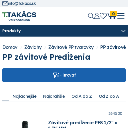
info@takacs.sk
0
Produkty
Domov
Závlahy
Závitové PP tvarovky
PP závitové 
PP závitové Predĺženia
Filtrovať
Najlacnejšie
Najdrahšie
Od A do Z
Od Z do A
334500
Závitové predĺženie PFS 1/2" x