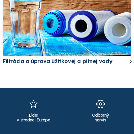
Filtrácia a úprava úžitkovej a pitnej vody
Líder
Odborný
v strednej Európe
servis