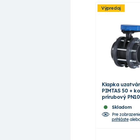
Výpredaj
Klapka uzatvár
PIMTAS 50 + k
prírubový PN10
Skladom
Pre zobrazeni
prihláste
aleb