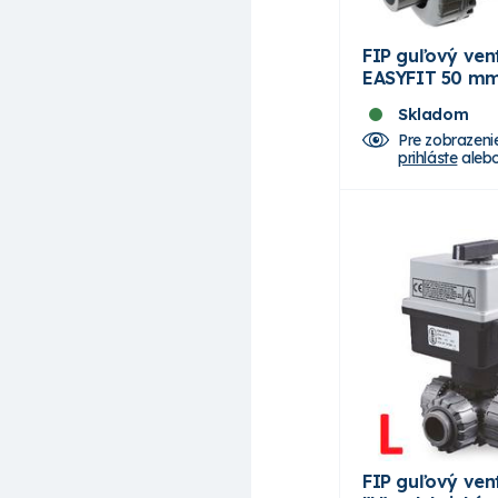
FIP guľový vent
EASYFIT 50 mm
Skladom
Pre zobrazeni
prihláste
aleb
FIP guľový vent