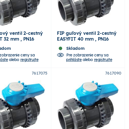
ový ventil 2-cestný
FIP guľový ventil 2-cestný
T 32 mm , PN16
EASYFIT 40 mm , PN16
ladom
Skladom
 zobrazenie ceny sa
Pre zobrazenie ceny sa
láste
alebo
registrujte
prihláste
alebo
registrujte
7617075
7617090