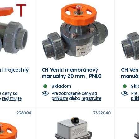
l trojcestný
CH Ventil membránový
CH Ven
manuálny 20 mm , PN10
manuál
Skladom
Sk
e ceny sa
Pre zobrazenie ceny sa
Pre
o
registrujte
prihláste
alebo
registrujte
prih
238004
7622040