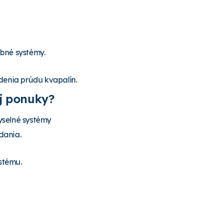
ubné systémy.
denia prúdu kvapalín.
ej ponuky?
yselné systémy
dania.
stému.