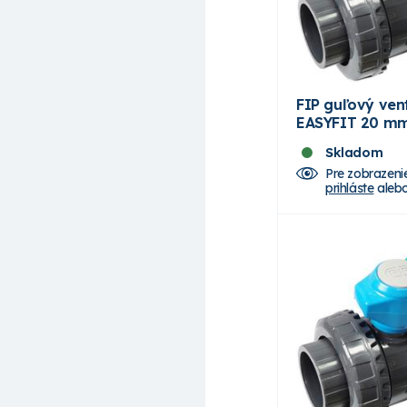
FIP guľový vent
EASYFIT 20 mm
Skladom
Pre zobrazeni
prihláste
aleb