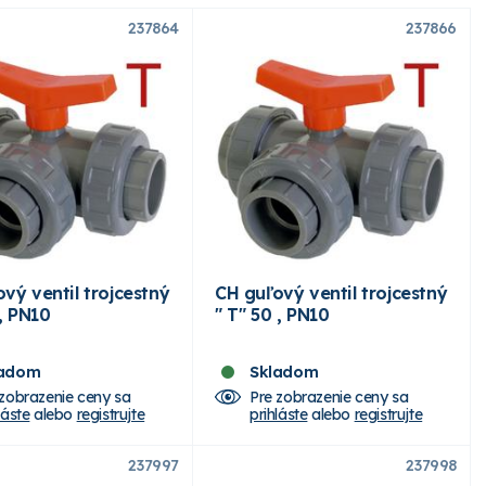
237864
237866
vý ventil trojcestný
CH guľový ventil trojcestný
 , PN10
" T" 50 , PN10
ladom
Skladom
 zobrazenie ceny sa
Pre zobrazenie ceny sa
láste
alebo
registrujte
prihláste
alebo
registrujte
237997
237998