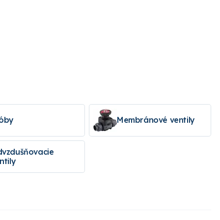
óby
Membránové ventily
vzdušňovacie
ntily