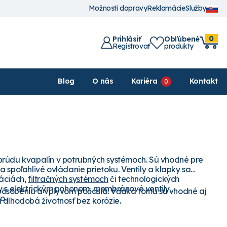
Možnosti dopravy
Reklamácie
Služby
0
Prihlásiť
Obľúbené
Registrovať
produkty
Blog
O nás
Kariéra
Kontakt
prúdu kvapalín v potrubných systémoch. Sú vhodné pre
 spoľahlivé ovládanie prietoku. Ventily a klapky sa
láciách,
filtračných systémoch
či technologických
ky s elektrickým pohonom, membránové ventily,
pôsobeniu a vplyvom počasia. Vďaka tomu sú vhodné aj
o.
á dlhodobá životnosť bez korózie.