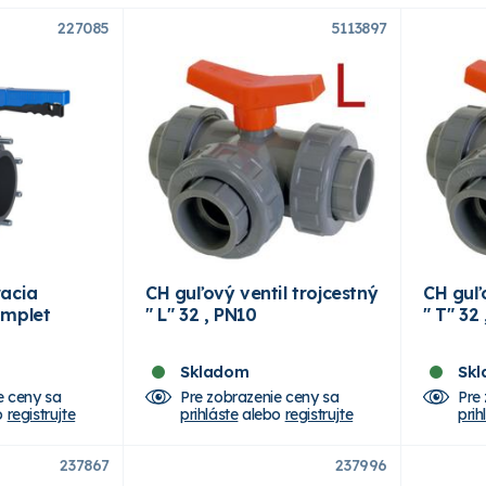
227085
5113897
acia
CH guľový ventil trojcestný
CH guľo
omplet
" L" 32 , PN10
" T" 32
Skladom
Sk
e ceny sa
Pre zobrazenie ceny sa
Pre
o
registrujte
prihláste
alebo
registrujte
prih
237867
237996