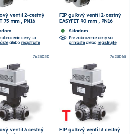
ový ventil 2-cestný
FIP guľový ventil 2-cestný
T 75 mm , PN16
EASYFIT 90 mm , PN16
ladom
Skladom
 zobrazenie ceny sa
Pre zobrazenie ceny sa
láste
alebo
registrujte
prihláste
alebo
registrujte
7623050
7623063
ový ventil 3 cestný
FIP guľový ventil 3 cestný