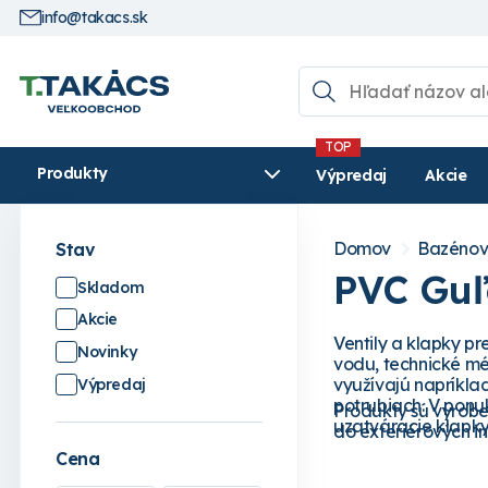
info@takacs.sk
Produkty
Výpredaj
Akcie
Domov
Bazénov
Stav
PVC Guľ
Skladom
Akcie
Ventily a klapky p
Novinky
vodu, technické mé
využívajú napríkla
Výpredaj
potrubiach. V ponu
Produkty sú vyrobe
uzatváracie klapky,
do exteriérových in
Cena