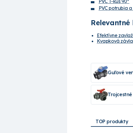
PVC T-kus 90°
PVC potrubia a 
Relevantné 
Efektívne zavla
Kvapková závlah
Guľové ven
Trojcestné 
TOP produkty