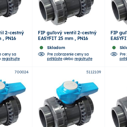
il 2-cestný
FIP guľový ventil 2-cestný
FIP guľ
 , PN16
EASYFIT 25 mm , PN16
EASYFI
Skladom
Sk
e ceny sa
Pre zobrazenie ceny sa
Pre
o
registrujte
prihláste
alebo
registrujte
prih
700024
5112109