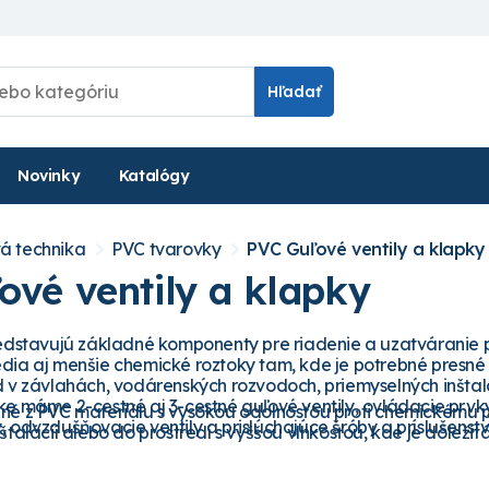
Hľadať
Novinky
Katalógy
á technika
PVC tvarovky
PVC Guľové ventily a klapky
ové ventily a klapky
redstavujú základné komponenty pre riadenie a uzatváranie 
dia aj menšie chemické roztoky tam, kde je potrebné presné a
d v závlahách, vodárenských rozvodoch, priemyselných inšta
ke máme 2-cestné aj 3-cestné guľové ventily, ovládacie prv
né z PVC materiálu s vysokou odolnosťou proti chemickému 
 odvzdušňovacie ventily a prislúchajúce šróby a príslušenstv
štalácií alebo do prostredí s vyššou vlhkosťou, kde je dôležit