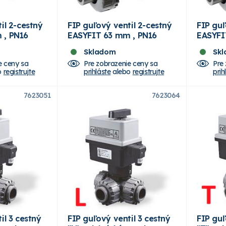
il 2-cestný
FIP guľový ventil 2-cestný
FIP guľ
 , PN16
EASYFIT 63 mm , PN16
EASYFI
Skladom
Sk
e ceny sa
Pre zobrazenie ceny sa
Pre
o
registrujte
prihláste
alebo
registrujte
prih
7623051
7623064
il 3 cestný
FIP guľový ventil 3 cestný
FIP guľ