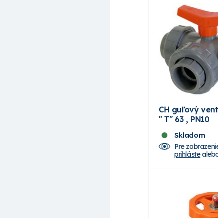
CH guľový venti
" T" 63 , PN10
Skladom
Pre zobrazeni
prihláste
aleb