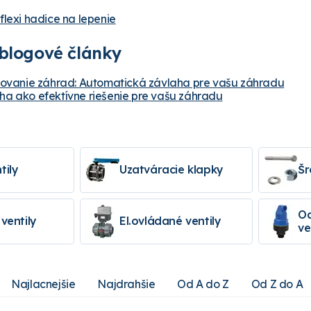
flexi hadice na lepenie
blogové články
žovanie záhrad: Automatická závlaha pre vašu záhradu
a ako efektívne riešenie pre vašu záhradu
tily
Uzatváracie klapky
Šr
Od
ventily
El.ovládané ventily
ve
Najlacnejšie
Najdrahšie
Od A do Z
Od Z do A