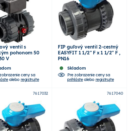
ový ventil s
FIP guľový ventil 2-cestný
ckým pohonom 50
EASYFIT 1 1/2" F x 1 1/2" F ,
30 V
PN16
ladom
Skladom
 zobrazenie ceny sa
Pre zobrazenie ceny sa
láste
alebo
registrujte
prihláste
alebo
registrujte
7617032
7617040