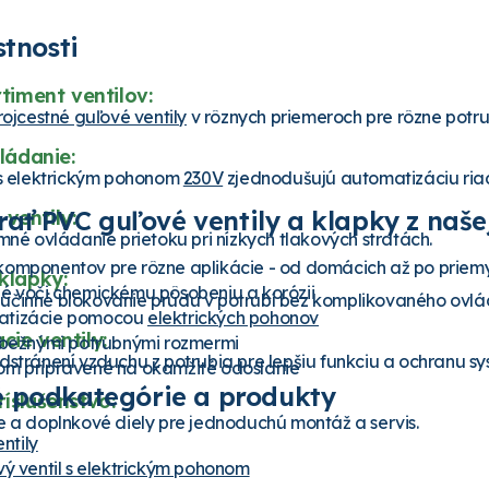
stnosti
timent ventilov:
rojcestné guľové ventily
v rôznych priemeroch pre rôzne potr
ládanie:
 s elektrickým pohonom
230V
zjednodušujú automatizáciu ria
brať PVC guľové ventily a klapky z naš
ventily:
mné ovládanie prietoku pri nízkych tlakových stratách.
komponentov pre rôzne aplikácie - od domácich až po priem
klapky:
né voči chemickému pôsobeniu a korózii
činné blokovanie prúdu v potrubí bez komplikovaného ovlá
atizácie pomocou
elektrických pohonov
ie ventily:
s bežnými potrubnými rozmermi
stránení vzduchu z potrubia pre lepšiu funkciu a ochranu sy
om pripravené na okamžité odoslanie
 podkategórie a produkty
íslušenstvo:
e a doplnkové diely pre jednoduchú montáž a servis.
ntily
vý ventil s elektrickým pohonom