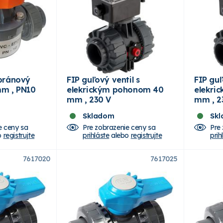
bránový
FIP guľový ventil s
FIP guľ
m , PN10
elekrickým pohonom 40
elekri
mm , 230 V
mm , 2
Skladom
Sk
e ceny sa
Pre zobrazenie ceny sa
Pre
o
registrujte
prihláste
alebo
registrujte
prih
7617020
7617025