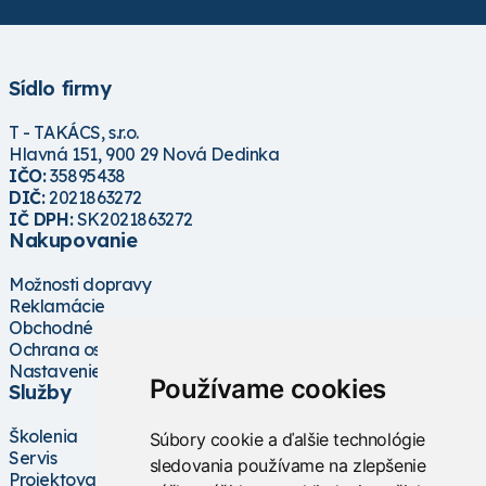
Sídlo firmy
T - TAKÁCS, s.r.o.
Hlavná 151, 900 29 Nová Dedinka
IČO:
35895438
DIČ:
2021863272
IČ DPH:
SK2021863272
Nakupovanie
Možnosti dopravy
Reklamácie
Obchodné podmienky
Ochrana osobných údajov
Nastavenie cookies
Používame cookies
Služby
Školenia
Súbory cookie a ďalšie technológie
Servis
sledovania používame na zlepšenie
Projektovanie