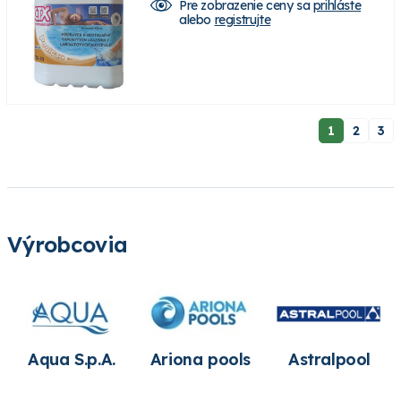
Pre zobrazenie ceny sa
prihláste
alebo
registrujte
1
2
3
Výrobcovia
Aqua S.p.A.
Ariona pools
Astralpool