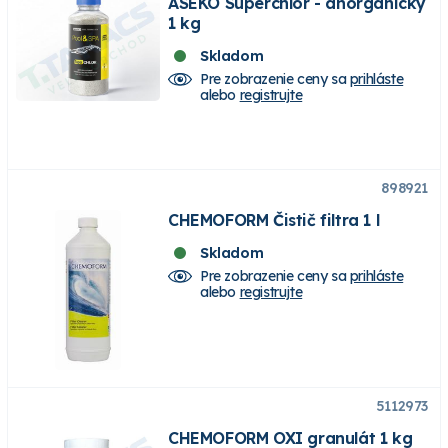
ASEKO Superchlor - anorganický
1 kg
Skladom
Pre zobrazenie ceny sa
prihláste
alebo
registrujte
898921
CHEMOFORM Čistič filtra 1 l
Skladom
Pre zobrazenie ceny sa
prihláste
alebo
registrujte
5112973
CHEMOFORM OXI granulát 1 kg