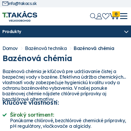
info@takacs.sk
0
Produkty
Domov
Bazénová technika
Bazénová chémia
Bazénová chémia
Bazénová chémia je kľúčová pre udržiavanie čistej a
bezpečnej vody v bazéne. Efektívna údržba chemických
vlastností vody zabezpečuje hygienickú kvalitu vody a
ochranu bazénového vybavenia. V našej ponuke
bazénovej chémie nájdete chlórové prípravky aj
bezchlórové alternatívy.
Kľúčové vlastnosti:
Široký sortiment:
Ponúkame chlórové, bezchlórové chemické prípravky,
pH regulátory, vločkovače a algicídy.