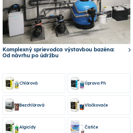
Komplexný sprievodca výstavbou bazéna:
Od návrhu po údržbu
Chlórová
Úprava Ph
Bezchlórová
Vločkovače
Algicídy
Čističe