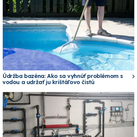
Údržba bazéna: Ako sa vyhnúť problémom s
vodou a udržať ju krištáľovo čistú