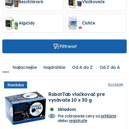
Bezchlórová
Vločkovače
Algicídy
Čističe
Filtrovať
Najlacnejšie
Najdrahšie
Od A do Z
Od Z do A
Novinka
5115439
RobotTab vločkovač pre
vysávače 10 x 30 g
Skladom
Pre zobrazenie ceny sa
prihláste
alebo
registrujte