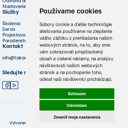
Ochrana osobných údajov
Nastavenie cookies
Používame cookies
Služby
Školenia
Súbory cookie a ďalšie technológie
Servis
sledovania používame na zlepšenie
Projektovanie
vášho zážitku z prehliadania našich
Poradenstvo
webových stránok, na to, aby sme
Kontakt
vám zobrazovali prispôsobený
info@takacs.sk
obsah a cielené reklamy, na analýzu
návštevnosti našich webových
Sledujte nás
stránok a na pochopenie toho,
odkiaľ naši návštevníci prichádzajú.
Súhlasím
Odmietam
Zmeniť moje nastavenia
V
ytvorené na technológii BarIS .NET
(c) KASO Technologies
s.r.o
https://www.baris.sk