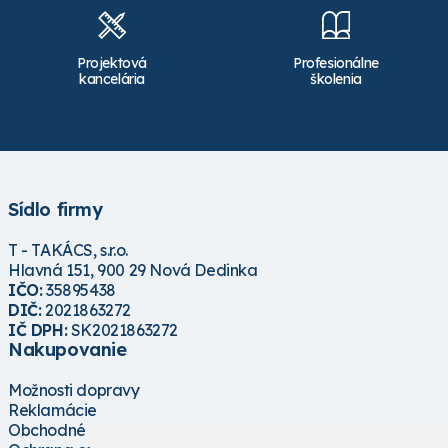
Projektová
Profesionálne
kancelária
školenia
Sídlo firmy
T - TAKÁCS, s.r.o.
Hlavná 151, 900 29 Nová Dedinka
IČO:
35895438
DIČ:
2021863272
IČ DPH:
SK2021863272
Nakupovanie
Možnosti dopravy
Reklamácie
Obchodné podmienky