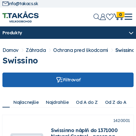
info@takacs.sk
0
Produkty
Domov
Záhrada
Ochrana pred škodcami
Swissino
Swissino
Filtrovať
Najlacnejšie
Najdrahšie
Od A do Z
Od Z do A
1420001
Swissinno náplň do 1371000