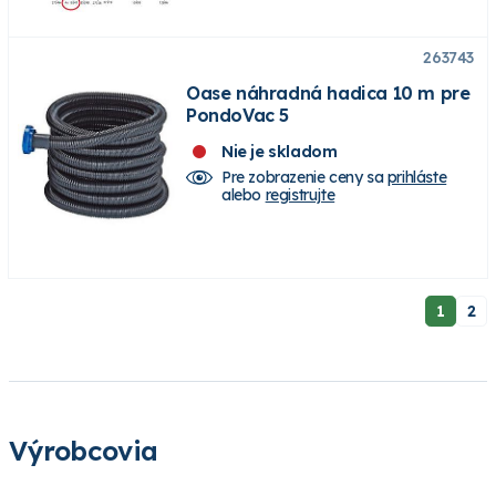
263743
Oase náhradná hadica 10 m pre
PondoVac 5
Nie je skladom
Pre zobrazenie ceny sa
prihláste
alebo
registrujte
1
2
Výrobcovia