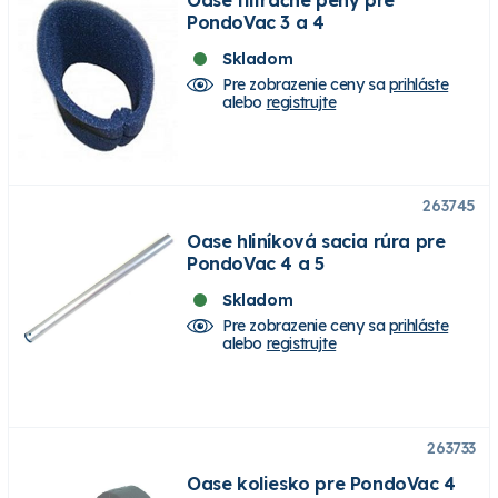
PondoVac 3 a 4
Skladom
Pre zobrazenie ceny sa
prihláste
alebo
registrujte
263745
Oase hliníková sacia rúra pre
PondoVac 4 a 5
Skladom
Pre zobrazenie ceny sa
prihláste
alebo
registrujte
263733
Oase koliesko pre PondoVac 4