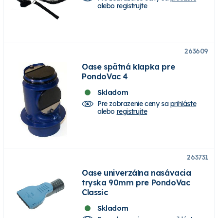
alebo
registrujte
263609
Oase spätná klapka pre
PondoVac 4
Skladom
Pre zobrazenie ceny sa
prihláste
alebo
registrujte
263731
Oase univerzálna nasávacia
tryska 90mm pre PondoVac
Classic
Skladom