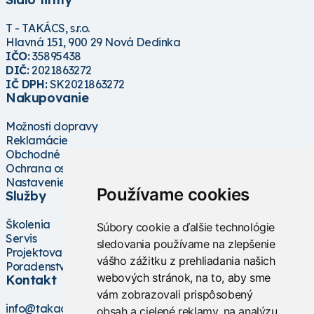
T - TAKÁCS, s.r.o.
Hlavná 151, 900 29 Nová Dedinka
IČO:
35895438
DIČ:
2021863272
IČ DPH:
SK2021863272
Nakupovanie
Možnosti dopravy
Reklamácie
Obchodné podmienky
Ochrana osobných údajov
Nastavenie cookies
Používame cookies
Služby
Školenia
Súbory cookie a ďalšie technológie
Servis
sledovania používame na zlepšenie
Projektovanie
vášho zážitku z prehliadania našich
Poradenstvo
webových stránok, na to, aby sme
Kontakt
vám zobrazovali prispôsobený
info@takacs.sk
obsah a cielené reklamy, na analýzu