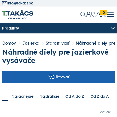
info@takacs.sk
0
Produkty
Domov
Jazierka
Starostlivosť
Náhradné diely pre 
Náhradné diely pre jazierkové
vysávače
Filtrovať
Najlacnejšie
Najdrahšie
Od A do Z
Od Z do A
221961