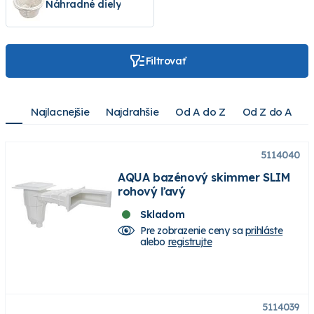
Náhradné diely
Filtrovať
Najlacnejšie
Najdrahšie
Od A do Z
Od Z do A
5114040
AQUA bazénový skimmer SLIM
rohový ľavý
Skladom
Pre zobrazenie ceny sa
prihláste
alebo
registrujte
5114039