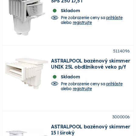
SPS 250 17,5 l
Skladom
Pre zobrazenie ceny sa
prihláste
alebo
registrujte
5114096
ASTRALPOOL bazénový skimmer
UNIK 25L obdlžníkové veko p/f
Skladom
Pre zobrazenie ceny sa
prihláste
alebo
registrujte
3000006
ASTRALPOOL bazénový skimmer
15 l široký