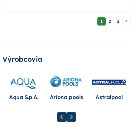
1
2
3
4
Výrobcovia
Aqua S.p.A.
Ariona pools
Astralpool