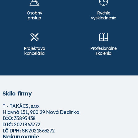
Osobný
Rýchle
prístup
vyskladnenie
Projektová
Profesionálne
kancelária
školenia
Sídlo firmy
T - TAKÁCS, s.r.o.
Hlavná 151, 900 29 Nová Dedinka
IČO:
35895438
DIČ:
2021863272
IČ DPH:
SK2021863272
Nakupovanie