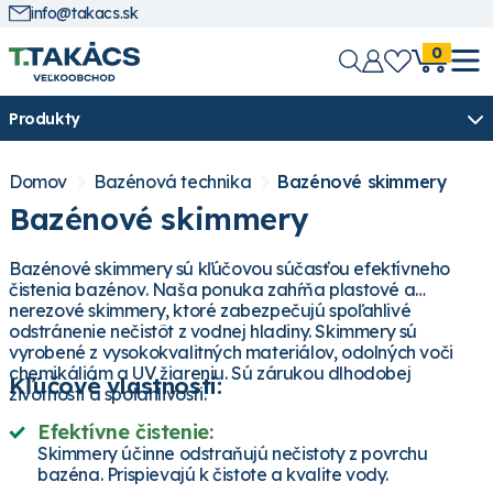
info@takacs.sk
0
Produkty
Domov
Bazénová technika
Bazénové skimmery
Bazénové skimmery
Bazénové skimmery sú kľúčovou súčasťou efektívneho
čistenia bazénov. Naša ponuka zahŕňa plastové a
nerezové skimmery, ktoré zabezpečujú spoľahlivé
odstránenie nečistôt z vodnej hladiny. Skimmery sú
vyrobené z vysokokvalitných materiálov, odolných voči
chemikáliám a UV žiareniu. Sú zárukou dlhodobej
Kľúčové vlastnosti:
životnosti a spoľahlivosti.
Efektívne čistenie:
Skimmery účinne odstraňujú nečistoty z povrchu
bazéna. Prispievajú k čistote a kvalite vody.