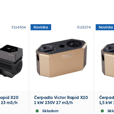
5114504
Novinka
5115274
Novinka
Rapid X20
Čerpadlo Victor Rapid X20
Čerpad
 23 m3/h
1 kW 230V 27 m3/h
1,5 kW
Skladom
Sk