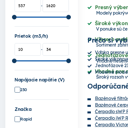
-
Presný výber
Modely pokrýva
Široké výkon
V ponuke sú č
Prietok (m3/h)
Prečo si vy
Viacero mod
Sortiment zahŕ
-
Vďaka presne u
Jednofázové
Široké výkonové
Vhodné riešeni
Jednofázové 23
Vhodné pre m
Moderné modelov
Široký rozsah v
Napájacie napätie (V)
Odporúčané
230
Bazénové filtrá
Bazénové čerp
Značka
Čerpadlo sWP R
Čerpadlo iWP R
Rapid
Čerpadlo Victo