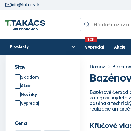
info@takacs.sk
Produkty
Výpredaj
Akcie
Domov
Bazénov
Stav
Bazénov
Skladom
Akcie
Bazénové čerpadlá 
Novinky
kategórii nájdete 
bazéna a technick
Výpredaj
realizácie aj nároč
Cena
Kľúčové vla