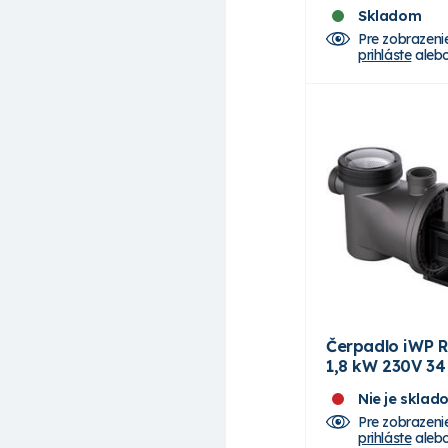
Skladom
Pre zobrazeni
prihláste
aleb
Čerpadlo iWP R
1,8 kW 230V 3
Nie je sklad
Pre zobrazeni
prihláste
aleb