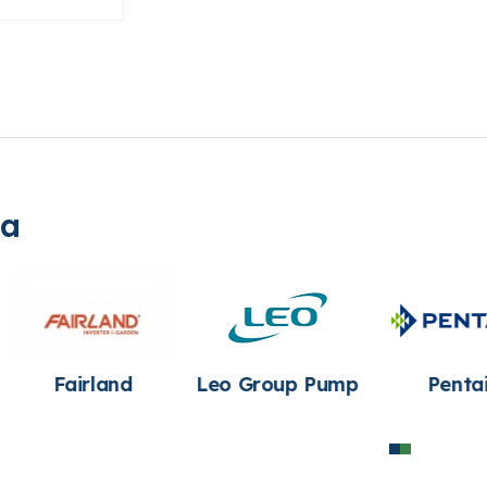
ia
d
Leo Group Pump
Pentair