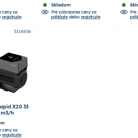
Skladom
Sk
e ceny sa
Pre zobrazenie ceny sa
Pre
o
registrujte
prihláste
alebo
registrujte
prih
5114506
apid X20 33
4 m3/h
om
e ceny sa
o
registrujte