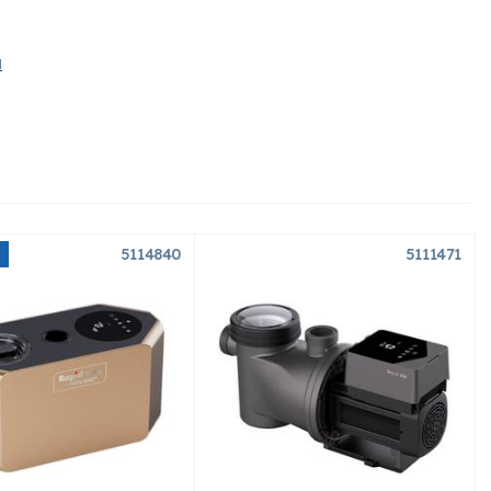
ú
5114840
5111471