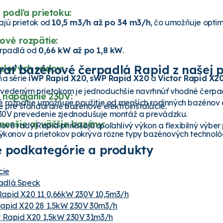
 podľa prietoku:
jú prietok od
10,5 m3/h až po 34 m3/h
, čo umožňuje optimá
ové rozpätie:
erpadlá od
0,66 kW až po 1,8 kW
.
brať bazénové čerpadlá Rapid z našej 
elových radov:
ňa série
iWP Rapid X20
,
sWP Rapid X20
a
Victor Rapid X2
vedeným prietokom je jednoduchšie navrhnúť vhodné čerpa
 napájanie 230V:
 rozpätie umožňuje použitie od menších rodinných bazénov a
e pre štandardné bazénové elektroinštalácie.
0V prevedenie zjednodušuje montáž a prevádzku.
enšie aj väčšie bazény:
é rady Rapid prinášajú spoľahlivý výkon a flexibilný výber 
ýkonov a prietokov pokrýva rôzne typy bazénových technológ
 podkategórie a produkty
cie
adlá Speck
apid X20 11 0,66kW 230V 10,5m3/h
apid X20 28 1,5kW 230V 30m3/h
r Rapid X20 1,5kW 230V 31m3/h