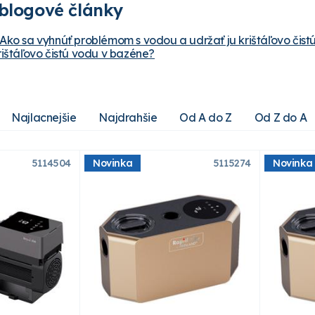
blogové články
Ako sa vyhnúť problémom s vodou a udržať ju krištáľovo čist
ištáľovo čistú vodu v bazéne?
Najlacnejšie
Najdrahšie
Od A do Z
Od Z do A
5114504
Novinka
5115274
Novinka