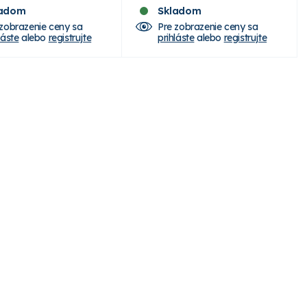
ladom
Skladom
 zobrazenie ceny sa
Pre zobrazenie ceny sa
láste
alebo
registrujte
prihláste
alebo
registrujte