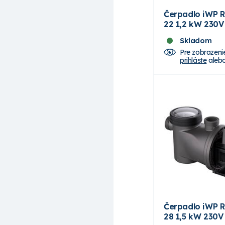
Čerpadlo iWP 
22 1,2 kW 230V
Skladom
Pre zobrazeni
prihláste
aleb
Čerpadlo iWP 
28 1,5 kW 230V