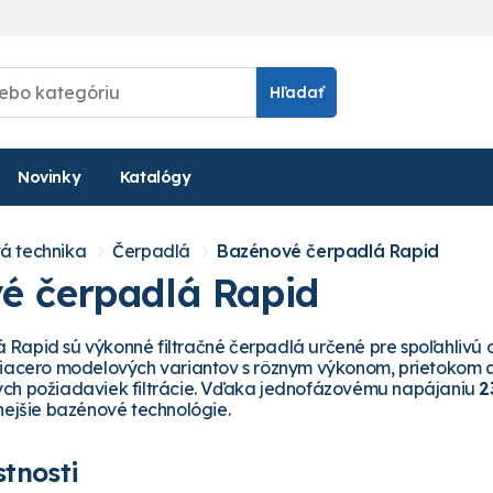
Hľadať
Novinky
Katalógy
á technika
Čerpadlá
Bazénové čerpadlá Rapid
é čerpadlá Rapid
Rapid sú výkonné filtračné čerpadlá určené pre spoľahlivú c
viacero modelových variantov s rôznym výkonom, prietokom
ých požiadaviek filtrácie. Vďaka jednofázovému napájaniu
2
nejšie bazénové technológie.
stnosti