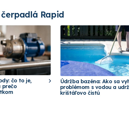
 čerpadlá Rapid
ody: čo to je,
Údržba bazéna: Ako sa vy
a prečo
problémom s vodou a udrž
etkom
krištáľovo čistú