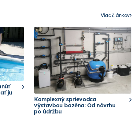
Viac článkov
hnúť
ať ju
Komplexný sprievodca
výstavbou bazéna: Od návrhu
po údržbu