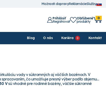
Možnosti dopravy
Reklamácie
Služby
0
Prihlásiť
Obľúbené
Registrovať
produkty
Blog
O nás
Kariéra
Kontakt
irkuláciu vody v súkromných aj väčších bazénoch. V
 a spracovaním, čo umožňuje presný výber podľa objemu
30 V
sú vhodné pre rodinné bazény, väčšie súkromné