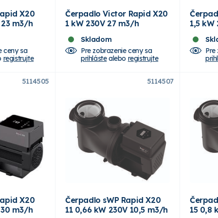
Rapid X20
Čerpadlo Victor Rapid X20
Čerpad
 23 m3/h
1 kW 230V 27 m3/h
1,5 kW
Skladom
Sk
e ceny sa
Pre zobrazenie ceny sa
Pre
o
registrujte
prihláste
alebo
registrujte
prih
5114505
5114507
Rapid X20
Čerpadlo sWP Rapid X20
Čerpad
 30 m3/h
11 0,66 kW 230V 10,5 m3/h
15 0,8