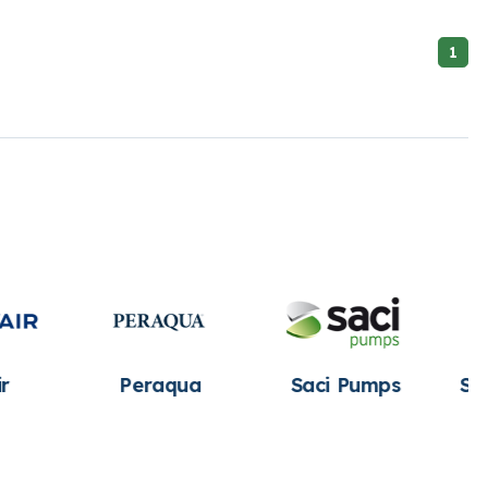
1
Peraqua
Saci Pumps
Speck pumpen