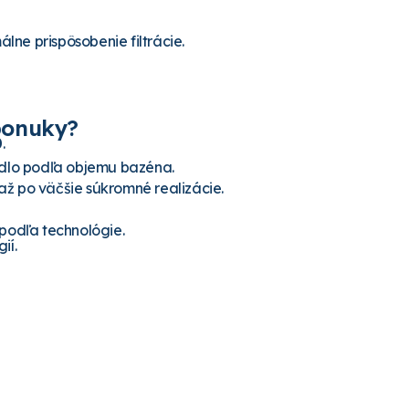
lne prispôsobenie filtrácie.
ponuky?
0
.
dlo podľa objemu bazéna.
ž po väčšie súkromné realizácie.
podľa technológie.
ií.