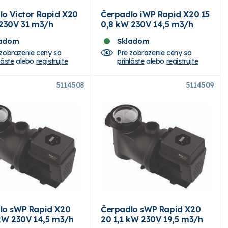
lo Victor Rapid X20
Čerpadlo iWP Rapid X20 15
 230V 31 m3/h
0,8 kW 230V 14,5 m3/h
ladom
Skladom
 zobrazenie ceny sa
Pre zobrazenie ceny sa
láste
alebo
registrujte
prihláste
alebo
registrujte
5114508
5114509
lo sWP Rapid X20
Čerpadlo sWP Rapid X20
 kW 230V 14,5 m3/h
20 1,1 kW 230V 19,5 m3/h