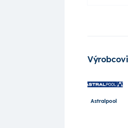
Výrobcov
Ariona pools
Astralpool
Fairlan