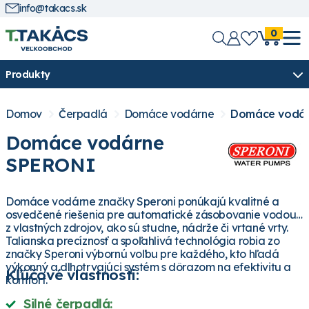
info@takacs.sk
0
Produkty
Domov
Čerpadlá
Domáce vodárne
Domáce vodá
Domáce vodárne
SPERONI
Domáce vodárne značky Speroni ponúkajú kvalitné a
osvedčené riešenia pre automatické zásobovanie vodou
z vlastných zdrojov, ako sú studne, nádrže či vrtané vrty.
Talianska precíznosť a spoľahlivá technológia robia zo
značky Speroni výbornú voľbu pre každého, kto hľadá
výkonný a dlhotrvajúci systém s dôrazom na efektivitu a
Kľúčové vlastnosti:
komfort.
Silné čerpadlá: