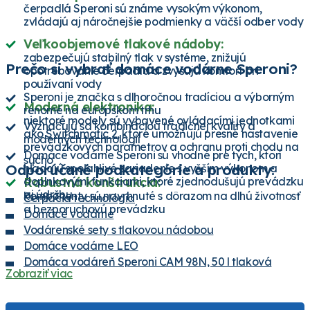
čerpadlá Speroni sú známe vysokým výkonom,
zvládajú aj náročnejšie podmienky a väčší odber vody
Veľkoobjemové tlakové nádoby:
zabezpečujú stabilný tlak v systéme, znižujú
Prečo si vybrať domáce vodárne Speroni?
opotrebovanie čerpadla a zvyšujú komfort pri
používaní vody
Speroni je značka s dlhoročnou tradíciou a výborným
Moderná elektronika:
renomé na európskom trhu
niektoré modely sú vybavené ovládacími jednotkami
Vyznačujú sa kombináciou tradičnej kvality a
ako
Switchmatic 2
, ktoré umožňujú presné nastavenie
moderných technológií
prevádzkových parametrov a ochranu proti chodu na
Domáce vodárne Speroni sú vhodné pre tých, ktorí
sucho
Odporúčané podkategórie a produkty:
hľadajú spoľahlivé zariadenie s vyšším výkonom a
doplnkovými funkciami, ktoré zjednodušujú prevádzku
Robustná konštrukcia:
aj údržbu
komponenty sú navrhnuté s dôrazom na dlhú životnosť
Čerpacia technológia
a bezporuchovú prevádzku
Domáce vodárne
Vodárenské sety s tlakovou nádobou
Domáce vodárne LEO
Domáca vodáreň Speroni CAM 98N, 50 l tlaková
Zobraziť viac
nádoba