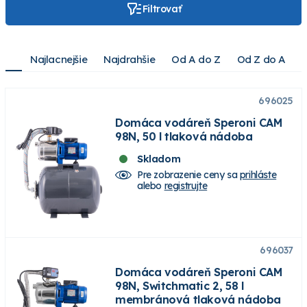
Filtrovať
Najlacnejšie
Najdrahšie
Od A do Z
Od Z do A
696025
Domáca vodáreň Speroni CAM
98N, 50 l tlaková nádoba
Skladom
Pre zobrazenie ceny sa
prihláste
alebo
registrujte
696037
Domáca vodáreň Speroni CAM
98N, Switchmatic 2, 58 l
membránová tlaková nádoba