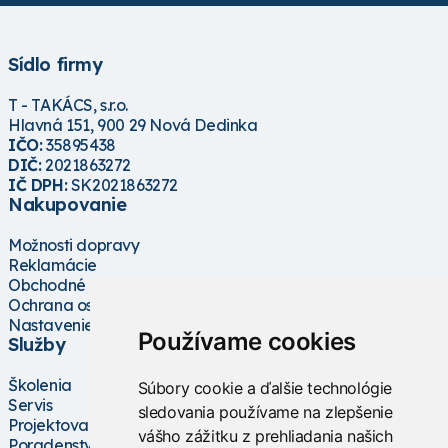
Sídlo firmy
T - TAKÁCS, s.r.o.
Hlavná 151, 900 29 Nová Dedinka
IČO:
35895438
DIČ:
2021863272
IČ DPH:
SK2021863272
Nakupovanie
Možnosti dopravy
Reklamácie
Obchodné podmienky
Ochrana osobných údajov
Nastavenie cookies
Používame cookies
Služby
Školenia
Súbory cookie a ďalšie technológie
Servis
sledovania používame na zlepšenie
Projektovanie
vášho zážitku z prehliadania našich
Poradenstvo