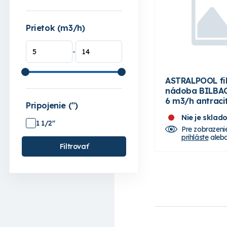
Prietok (m3/h)
-
ASTRALPOOL fi
nádoba BILBA
6 m3/h antracit
Pripojenie (")
cest. ventilu
Nie je sklad
1 1/2"
Pre zobrazeni
prihláste
aleb
Filtrovať