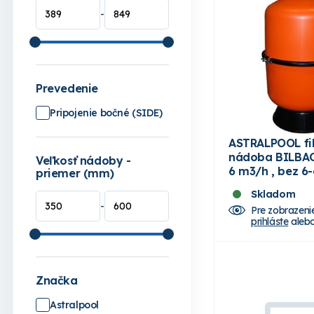
-
Prevedenie
Pripojenie bočné (SIDE)
ASTRALPOOL fi
nádoba BILBA
Veľkosť nádoby -
6 m3/h , bez 6-
priemer (mm)
Skladom
-
Pre zobrazeni
prihláste
aleb
Značka
Astralpool