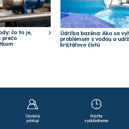
ody: čo to je,
Údržba bazéna: Ako sa vy
a prečo
problémom s vodou a udrž
etkom
krištáľovo čistú
Osobný
Rýchle
prístup
vyskladnenie