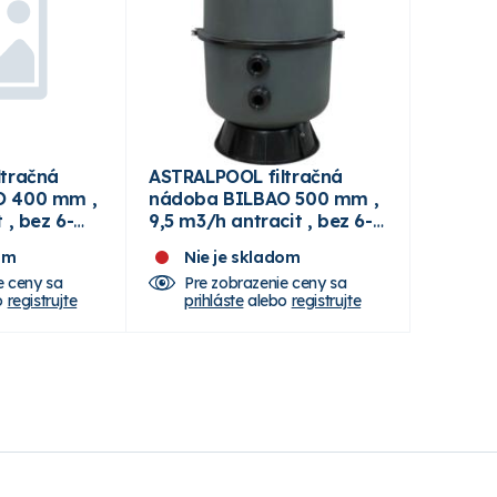
ltračná
ASTRALPOOL filtračná
O 400 mm ,
nádoba BILBAO 500 mm ,
 , bez 6-
9,5 m3/h antracit , bez 6-
cest. ventilu
om
Nie je skladom
e ceny sa
Pre zobrazenie ceny sa
o
registrujte
prihláste
alebo
registrujte