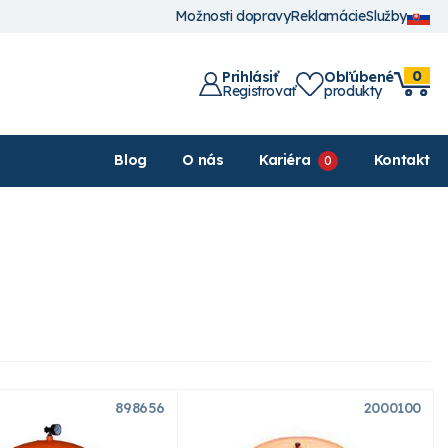
Možnosti dopravy
Reklamácie
Služby
0
Prihlásiť
Obľúbené
Registrovať
produkty
Blog
O nás
Kariéra
Kontakt
898656
2000100