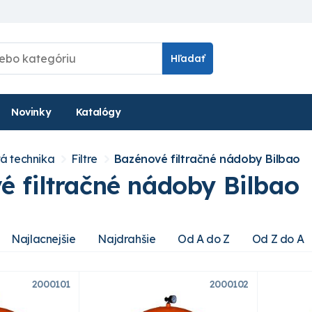
Hľadať
Novinky
Katalógy
á technika
Filtre
Bazénové filtračné nádoby Bilbao
é filtračné nádoby Bilbao
Najlacnejšie
Najdrahšie
Od A do Z
Od Z do A
2000101
2000102