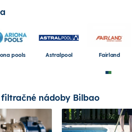
ia
Astralpool
Fairland
Leo Group Pum
filtračné nádoby Bilbao