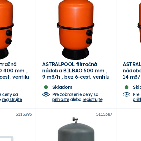
ltračná
ASTRALPOOL filtračná
ASTRAL
O 400 mm ,
nádoba BILBAO 500 mm ,
nádoba
cest. ventilu
9 m3/h , bez 6-cest. ventilu
14 m3/h
ventilu
Skladom
Sk
e ceny sa
Pre zobrazenie ceny sa
Pre
o
registrujte
prihláste
alebo
registrujte
prih
5115393
5115387