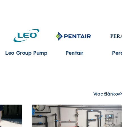
p
Pentair
Peraqua
Saci 
Viac článkov