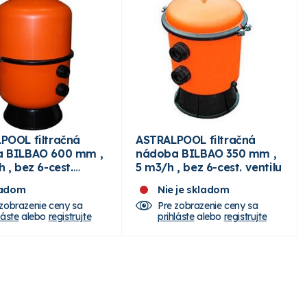
POOL filtračná
ASTRALPOOL filtračná
 BILBAO 600 mm ,
nádoba BILBAO 350 mm ,
 , bez 6-cest.
5 m3/h , bez 6-cest. ventilu
ladom
Nie je skladom
 zobrazenie ceny sa
Pre zobrazenie ceny sa
láste
alebo
registrujte
prihláste
alebo
registrujte