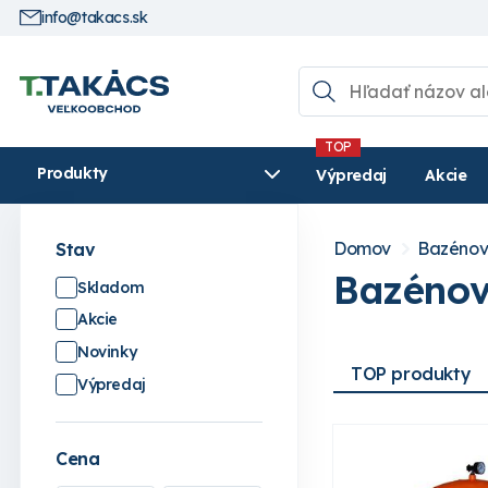
info@takacs.sk
Produkty
Výpredaj
Akcie
Domov
Bazénov
Stav
Bazénov
Skladom
Akcie
Novinky
TOP produkty
Výpredaj
Cena