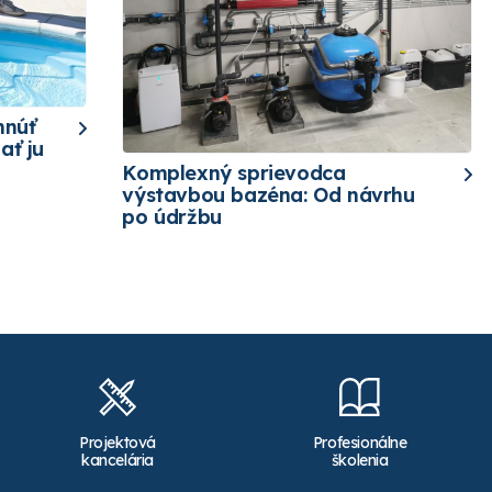
hnúť
ať ju
Komplexný sprievodca
výstavbou bazéna: Od návrhu
po údržbu
Projektová
Profesionálne
kancelária
školenia