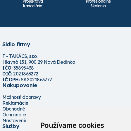
Projektová
Profesionálne
kancelária
školenia
Sídlo firmy
T - TAKÁCS, s.r.o.
Hlavná 151, 900 29 Nová Dedinka
IČO:
35895438
DIČ:
2021863272
IČ DPH:
SK2021863272
Nakupovanie
Možnosti dopravy
Reklamácie
Obchodné podmienky
Ochrana osobných údajov
Nastavenie cookies
Používame cookies
Služby