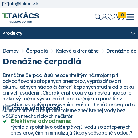
info@takacs.sk
0
Produkty
Domov
Čerpadlá
Kalové a drenážne
Drenážne če
Drenážne čerpadlá
Drenážne čerpadlá sú neoceniteľným nástrojom pri
odvodňovaní zatopených priestorov, vyprázdňovaní
akumulačných nádob či čistení kopaných studní od piesku
a iných usadenín. Charakteristickou vlastnosťou nádob je
nízka výtlačná výška, čo ich predurčuje na použitie v
oblastiach s malým prevýšením terénu. Drenážne čerpadlá
Kľúčové vlastnosti:
sú navrhnuté na čerpanie mierne znečistenej vody bez
väčších mechanických nečistôt.
Efektívne odvodnenie:
rýchlo a spoľahlivo odčerpávajú vodu zo zatopených
priestorov, čím minimalizujú škody spôsobené vodou.?