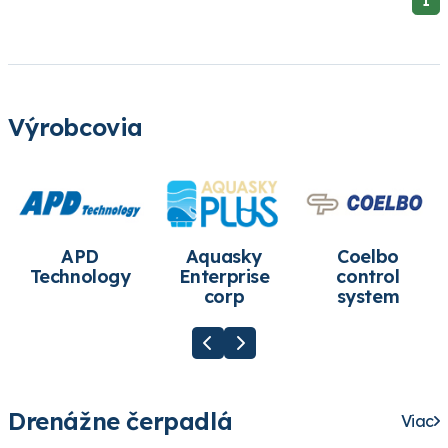
1
Výrobcovia
APD
Aquasky
Coelbo
Technology
Enterprise
control
corp
system
Drenážne čerpadlá
Viac