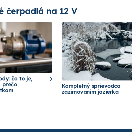
é čerpadlá na 12 V
ody: čo to je,
a prečo
Kompletný sprievodca
etkom
zazimovaním jazierka