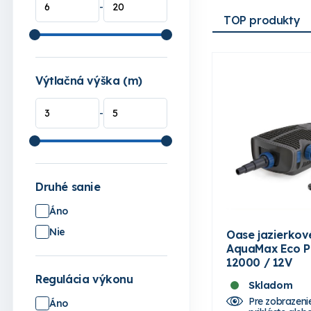
-
TOP produkty
Výtlačná výška (m)
-
Druhé sanie
Áno
Nie
Oase jazierkov
AquaMax Eco 
12000 / 12V
Regulácia výkonu
Skladom
Pre zobrazeni
Áno