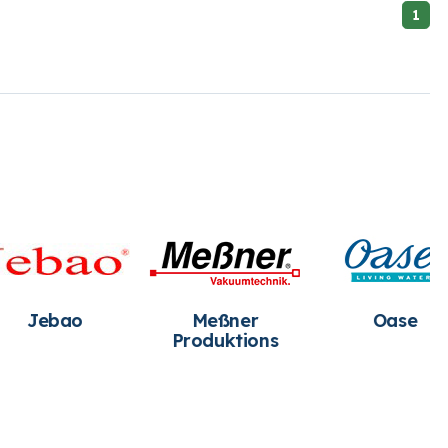
1
Outside Living
Pontec
Industries