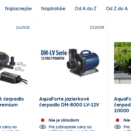
Najlacnejšie
Najdrahšie
Od A do Z
Od Z do A
262923
252009
é čerpadlo
AquaForte jazierkové
AquaFo
Premium
čerpadlo DM-8000 LV-12V
čerpad
20000 
Nie je skladom
Nie
e ceny sa
Pre zobrazenie ceny sa
Pre