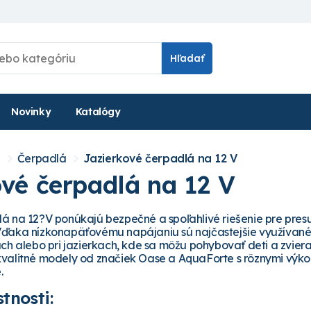
Hľadať
Novinky
Katalógy
a
Čerpadlá
Jazierkové čerpadlá na 12 V
ové čerpadlá na 12 V
á na 12?V ponúkajú bezpečné a spoľahlivé riešenie pre presu
ďaka nízkonapäťovému napájaniu sú najčastejšie využívané 
ch alebo pri jazierkach, kde sa môžu pohybovať deti a zviera
valitné modely od značiek Oase a AquaForte s rôznymi výk
.
tnosti: