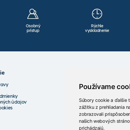
Osobný
Rýchle
prístup
vyskladnenie
ie
Služby
ravy
Školenia
Používame coo
Servis
dmienky
Projektovanie
Súbory cookie a ďalšie 
ných údajov
Poradenstvo
zážitku z prehliadania 
ookies
zobrazovali prispôsoben
našich webových stránok
prichádzajú.