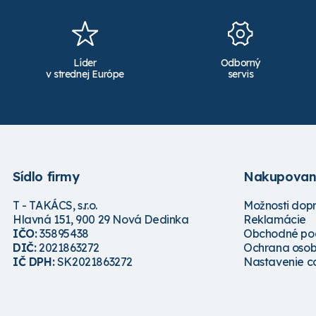
Líder
Odborný
v strednej Európe
servis
Sídlo firmy
Nakupovan
T - TAKÁCS, s.r.o.
Možnosti dop
Hlavná 151, 900 29 Nová Dedinka
Reklamácie
IČO:
35895438
Obchodné po
DIČ:
2021863272
Ochrana osob
IČ DPH:
SK2021863272
Nastavenie c