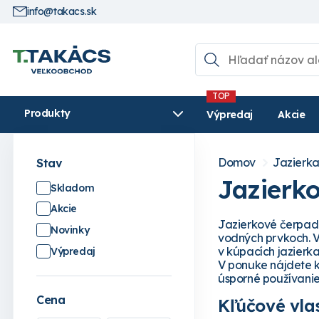
info@takacs.sk
Produkty
Výpredaj
Akcie
Domov
Jazierk
Stav
Jazierk
Skladom
Akcie
Jazierkové čerpadl
Novinky
vodných prvkoch. V
v kúpacích jazierka
Výpredaj
V ponuke nájdete k
úsporné používanie
Cena
Kľúčové vlas