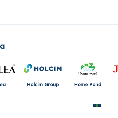
ia
Jebao
Meßner
Oase
Produktions