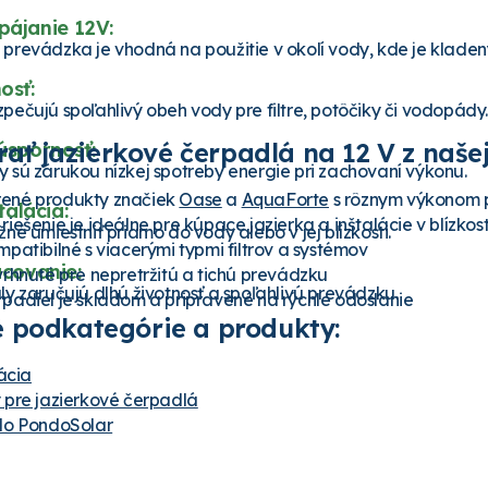
ájanie 12V:
revádzka je vhodná na použitie v okolí vody, kde je kladen
osť:
ečujú spoľahlivý obeh vody pre filtre, potôčiky či vodopády.
brať jazierkové čerpadlá na 12 V z naš
úspornosť:
sú zárukou nízkej spotreby energie pri zachovaní výkonu.
ené produkty značiek
Oase
a
AquaForte
s rôznym výkonom pr
talácia:
ešenie je ideálne pre kúpace jazierka a inštalácie v blízkosti
né umiestniť priamo do vody alebo v jej blízkosti.
patibilné s viacerými typmi filtrov a systémov
acovanie:
rhnuté pre nepretržitú a tichú prevádzku
y zaručujú dlhú životnosť a spoľahlivú prevádzku.
padiel je skladom a pripravené na rýchle odoslanie
 podkategórie a produkty:
ácia
 pre jazierkové čerpadlá
lo PondoSolar
jazierkové čerpadlo Hailea