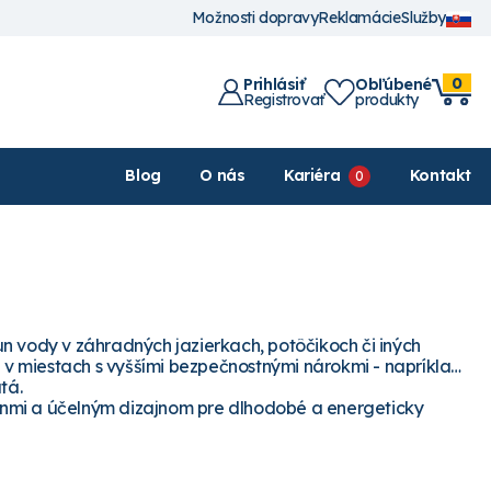
Možnosti dopravy
Reklamácie
Služby
0
Prihlásiť
Obľúbené
Registrovať
produkty
Blog
O nás
Kariéra
Kontakt
n vody v záhradných jazierkach, potôčikoch či iných
v miestach s vyššími bezpečnostnými nárokmi - napríklad
tá.
onmi a účelným dizajnom pre dlhodobé a energeticky