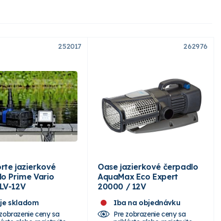
252017
262976
rte jazierkové
Oase jazierkové čerpadlo
lo Prime Vario
AquaMax Eco Expert
LV-12V
20000 / 12V
 je skladom
Iba na objednávku
 zobrazenie ceny sa
Pre zobrazenie ceny sa