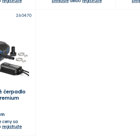
o
registrujte
prihláste
alebo
registrujte
prih
260470
é čerpadlo
Premium
om
e ceny sa
o
registrujte