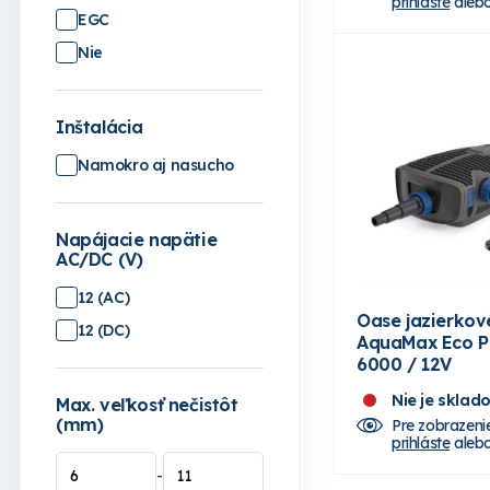
prihláste
aleb
EGC
Nie
Inštalácia
Namokro aj nasucho
Napájacie napätie
AC/DC (V)
12 (AC)
Oase jazierkov
12 (DC)
AquaMax Eco 
6000 / 12V
Nie je sklad
Max. veľkosť nečistôt
(mm)
Pre zobrazeni
prihláste
aleb
-