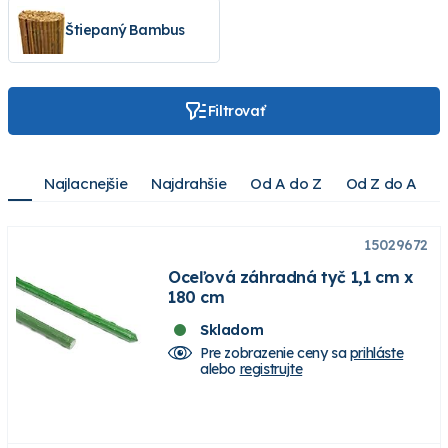
Štiepaný Bambus
Filtrovať
Najlacnejšie
Najdrahšie
Od A do Z
Od Z do A
15029672
Oceľová záhradná tyč 1,1 cm x
180 cm
Skladom
Pre zobrazenie ceny sa
prihláste
alebo
registrujte