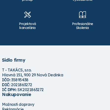
Projektová
Profesionálne
kancelária
školenia
Sídlo firmy
T - TAKÁCS, s.r.o.
Hlavná 151, 900 29 Nová Dedinka
IČO:
35895438
DIČ:
2021863272
IČ DPH:
SK2021863272
Nakupovanie
Možnosti dopravy
Reklamácie