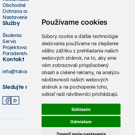
Obchodné podmienky
Ochrana osobných údajov
Nastavenie cookies
Používame cookies
Služby
Školenia
Súbory cookie a ďalšie technológie
Servis
sledovania používame na zlepšenie
Projektovanie
vášho zážitku z prehliadania našich
Poradenstvo
webových stránok, na to, aby sme
Kontakt
vám zobrazovali prispôsobený
info@takacs.sk
obsah a cielené reklamy, na analýzu
návštevnosti našich webových
Sledujte nás
stránok a na pochopenie toho,
odkiaľ naši návštevníci prichádzajú.
Súhlasím
Odmietam
Zmeniť moje nastavenia