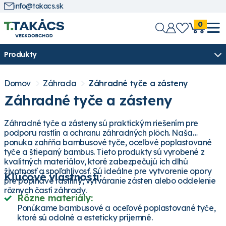
info@takacs.sk
0
Produkty
Domov
Záhrada
Záhradné tyče a zásteny
Záhradné tyče a zásteny
Záhradné tyče a zásteny sú praktickým riešením pre
podporu rastlín a ochranu záhradných plôch. Naša
ponuka zahŕňa bambusové tyče, oceľové poplastované
tyče a štiepaný bambus. Tieto produkty sú vyrobené z
kvalitných materiálov, ktoré zabezpečujú ich dlhú
životnosť a spoľahlivosť. Sú ideálne pre vytvorenie opory
Kľúčové vlastnosti:
pre popínavé rastliny, vytváranie zásten alebo oddelenie
rôznych častí záhrady.
Rôzne materiály:
Ponúkame bambusové a oceľové poplastované tyče,
ktoré sú odolné a esteticky príjemné.