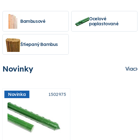
Ocelové
Bambusové
poplastované
Štiepaný Bambus
Novinky
Viac
Novinka
1502975