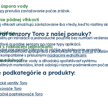
 úspora vody
ory
prerušia zavlažovanie počas zrážok.
ie pôdnej vlhkosti
j
vlhkosti umožňujú zavlažovanie iba vtedy, keď to rastliny s
rať senzory Toro z našej ponuky?
iešenia
bilitu pri inštalácii a jednoduché použitie bez nutnosti vedenia
vé aj pôdne senzory na rôzne typy aplikácií.
a s riadiacimi jednotkami
dné pre menšie záhrady aj väčšie zavlažovacie projekty.
 bezproblémovú spoluprácu s jednotkami
Toro
,
Irritrol
a ďalším
 kompatibilné s príslušnými
riadiacimi jednotkami
.
 a odolnosť
ktívne využitie vody a dlhodobú spoľahlivosť systému.
alitných materiálov, ktoré odolajú rôznym podmienkam počas
 podkategórie a produkty:
ké ventily Toro
kovače Toro
tačné postrekovače Toro
ul Toro k riadiacej jednotke Evolution