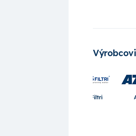
Výrobcov
Azud
Bradas
Cepex