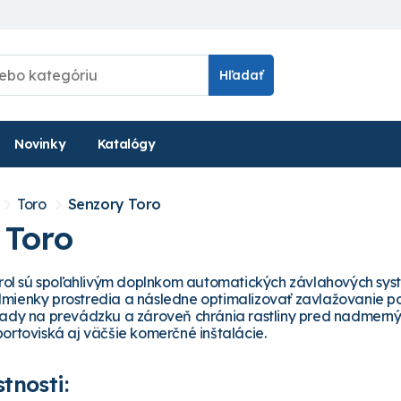
Hľadať
Novinky
Katalógy
Toro
Senzory Toro
 Toro
itrol sú spoľahlivým doplnkom automatických závlahových syst
mienky prostredia a následne optimalizovať zavlažovanie p
klady na prevádzku a zároveň chránia rastliny pred nadmer
ortoviská aj väčšie komerčné inštalácie.
tnosti: