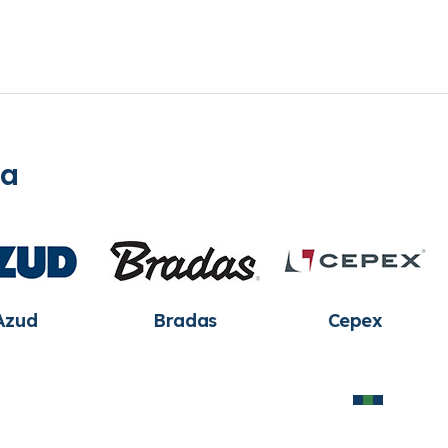
ia
Hunter
Irritec
Leo Grou
Industries