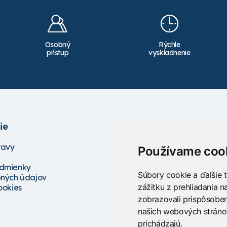
Osobný
Rýchle
prístup
vyskladnenie
ie
Služby
ravy
Školenia
Používame coo
Servis
dmienky
Projektovanie
Súbory cookie a ďalšie 
ných údajov
Poradenstvo
zážitku z prehliadania 
ookies
zobrazovali prispôsoben
našich webových stránok
prichádzajú.