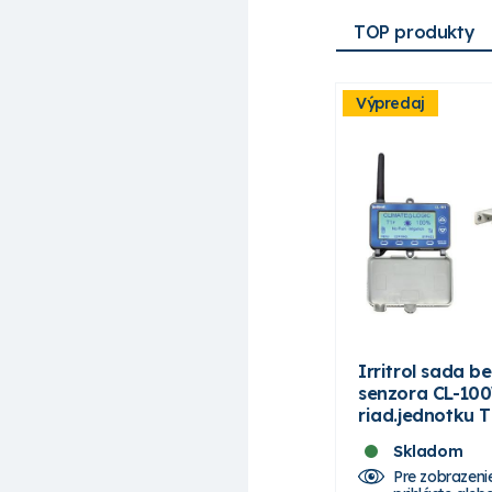
TOP produkty
Výpredaj
Irritrol sada 
senzora CL-10
riad.jednotku 
Skladom
Pre zobrazeni