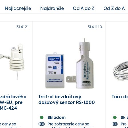
Najlacnejšie
Najdrahšie
Od A do Z
Od Z do A
314121
3141110
bezdrôtového
Irritrol bezdrôtový
Toro d
0W-EU, pre
dažďový senzor RS-1000
TMC-424
Skladom
Sk
e ceny sa
Pre zobrazenie ceny sa
Pre