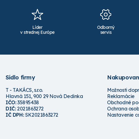
Líder
Odborný
v strednej Európe
servis
Sídlo firmy
Nakupovan
T - TAKÁCS, s.r.o.
Možnosti dop
Hlavná 151, 900 29 Nová Dedinka
Reklamácie
IČO:
35895438
Obchodné po
DIČ:
2021863272
Ochrana osob
IČ DPH:
SK2021863272
Nastavenie c