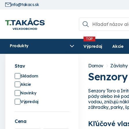
info@takacs.sk
Produkty
Výpredaj
Akcie
Domov
Závlahy
Stav
Senzory
Skladom
Akcie
Senzory Toro a Irr
Novinky
pôdy alebo iné pod
vodou, znižujú ná
Výpredaj
záhradky, parky, šp
Cena
Kľúčové vlas