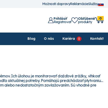
Možnosti dopravy
Reklamácie
Služby
0
Prihlásiť
Obľúbené
Registrovať
produkty
Blog
O nás
Kariéra
Kontakt
émov. Ich úlohou je monitorovať dažďové zrážky, vlhkosť
odľa aktuálnej potreby. Pomáhajú predchádzať plytvaniu
ným alebo nedostatočným zavlažovaním. Sú vhodné pre