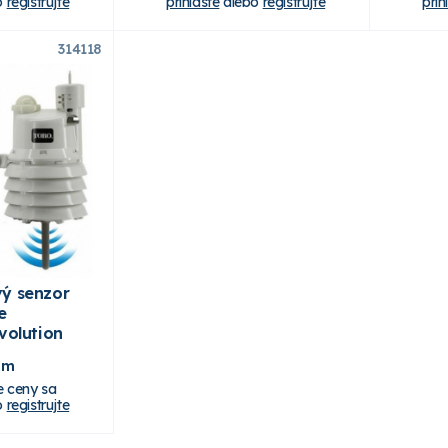
o
registrujte
prihláste
alebo
registrujte
prih
314118
ý senzor
e
volution
om
e ceny sa
o
registrujte