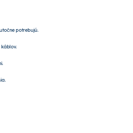
kutočne potrebujú.
 káblov.
i.
ia.