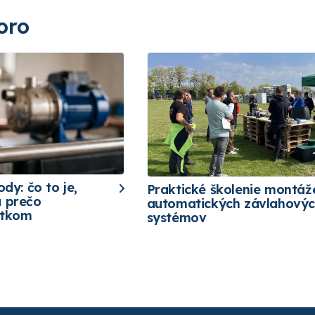
oro
ody: čo to je,
Praktické školenie montáž
a prečo
automatických závlahový
etkom
systémov