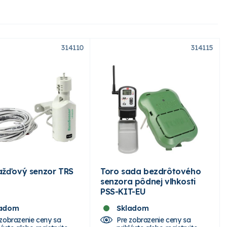
314110
314115
ažďový senzor TRS
Toro sada bezdrôtového
senzora pôdnej vlhkosti
PSS-KIT-EU
ladom
Skladom
 zobrazenie ceny sa
Pre zobrazenie ceny sa