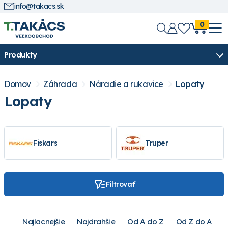
info@takacs.sk
0
Produkty
Domov
Záhrada
Náradie a rukavice
Lopaty
Lopaty
Fiskars
Truper
Filtrovať
Najlacnejšie
Najdrahšie
Od A do Z
Od Z do A