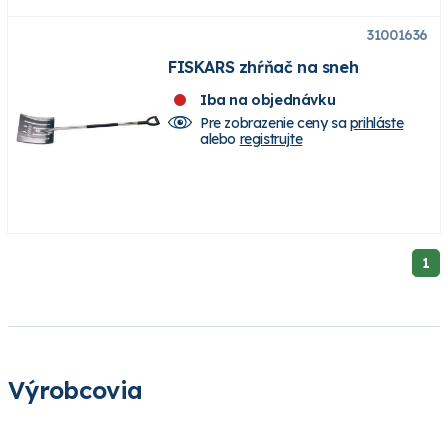
31001636
FISKARS zhŕňač na sneh
Iba na objednávku
Pre zobrazenie ceny sa
prihláste
alebo
registrujte
1
Výrobcovia