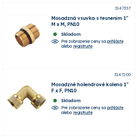
3147357
Mosadzná vsuvka s tesnenim 1"
M x M, PN10
Skladom
Pre zobrazenie ceny sa
prihláste
alebo
registrujte
3147200
Mosadzné holendrové koleno 1"
F x F, PN10
Skladom
Pre zobrazenie ceny sa
prihláste
alebo
registrujte