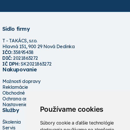
Sídlo firmy
T - TAKÁCS, s.r.o.
Hlavná 151, 900 29 Nová Dedinka
IČO:
35895438
DIČ:
2021863272
IČ DPH:
SK2021863272
Nakupovanie
Možnosti dopravy
Reklamácie
Obchodné podmienky
Ochrana osobných údajov
Nastavenie cookies
Používame cookies
Služby
Školenia
Súbory cookie a ďalšie technológie
Servis
sledovania používame na zlepšenie