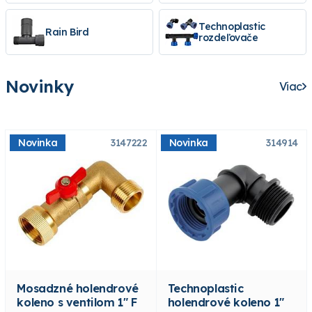
Technoplastic
Rain Bird
rozdeľovače
Novinky
Viac
Novinka
3147222
Novinka
314914
Mosadzné holendrové
Technoplastic
koleno s ventilom 1" F
holendrové koleno 1"