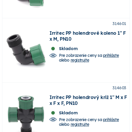
314601
Irritec PP holendrové koleno 1" F
x M, PN10
Skladom
Pre zobrazenie ceny sa
prihláste
alebo
registrujte
314603
Irritec PP holendrový kríž 1" M x F
x F x F, PN10
Skladom
Pre zobrazenie ceny sa
prihláste
alebo
registrujte