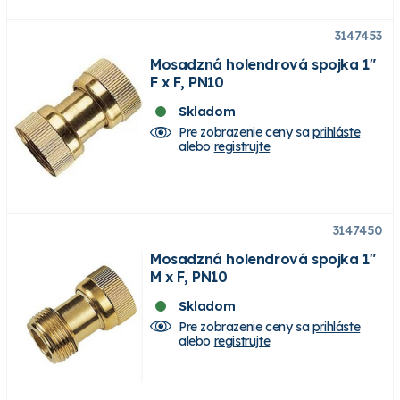
3147453
Mosadzná holendrová spojka 1"
F x F, PN10
Skladom
Pre zobrazenie ceny sa
prihláste
alebo
registrujte
3147450
Mosadzná holendrová spojka 1"
M x F, PN10
Skladom
Pre zobrazenie ceny sa
prihláste
alebo
registrujte