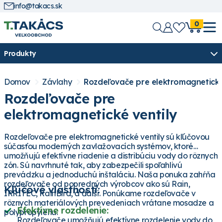
info@takacs.sk
0
Produkty
Domov
Závlahy
Rozdeľovače pre elektromagnetické
Rozdeľovače pre
elektromagnetické ventily
Rozdeľovače pre elektromagnetické ventily sú kľúčovou
súčasťou moderných zavlažovacích systémov, ktoré
umožňujú efektívne riadenie a distribúciu vody do rôznych
zón. Sú navrhnuté tak, aby zabezpečili spoľahlivú
prevádzku a jednoduchú inštaláciu. Naša ponuka zahŕňa
rozdeľovače od popredných výrobcov ako sú Rain,
Kľúčové vlastnosti:
IRRITEC, RainBird, a ďalší. Ponúkame rozdeľovače v
rôznych materiálových prevedeniach vrátane mosadze a
Efektívne rozdelenie:
polypropylénu.
Rozdeľovače umožňujú efektívne rozdelenie vody do