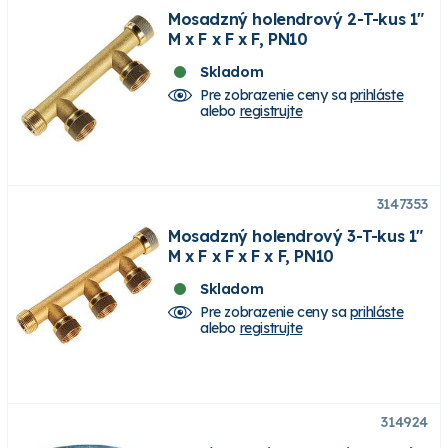
Mosadzný holendrový 2-T-kus 1"
M x F x F x F, PN10
Skladom
Pre zobrazenie ceny sa
prihláste
alebo
registrujte
3147353
Mosadzný holendrový 3-T-kus 1"
M x F x F x F x F, PN10
Skladom
Pre zobrazenie ceny sa
prihláste
alebo
registrujte
314924