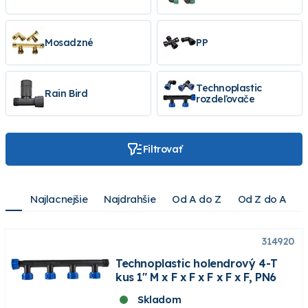
Mosadzné
PP
Technoplastic
Rain Bird
rozdeľovače
Filtrovať
Najlacnejšie
Najdrahšie
Od A do Z
Od Z do A
314920
Technoplastic holendrový 4-T
kus 1" M x F x F x F x F x F, PN6
Skladom