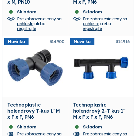
x M, PN10
M x F, PN6
Skladom
Skladom
Pre zobrazenie ceny sa
Pre zobrazenie ceny sa
prihláste
alebo
prihláste
alebo
registrujte
registrujte
Novinka
314900
Novinka
314916
Technoplastic
Technoplastic
holendrový T-kus 1" M
holendrový 2-T kus 1"
x F x F, PN6
M x F x F x F, PN6
Skladom
Skladom
Pre zobrazenie ceny sa
Pre zobrazenie ceny sa