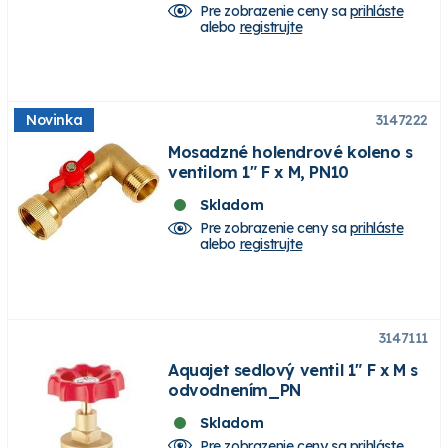
Pre zobrazenie ceny sa
prihláste
alebo
registrujte
Novinka
3147222
Mosadzné holendrové koleno s
ventilom 1" F x M, PN10
Skladom
Pre zobrazenie ceny sa
prihláste
alebo
registrujte
3147111
Aquajet sedlový ventil 1" F x M s
odvodnením_PN
Skladom
Pre zobrazenie ceny sa
prihláste