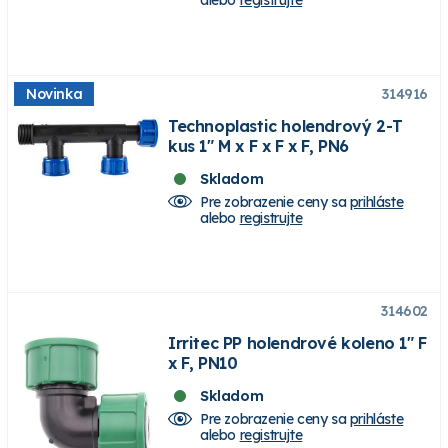
alebo
registrujte
Novinka
314916
Technoplastic holendrový 2-T
kus 1" M x F x F x F, PN6
Skladom
Pre zobrazenie ceny sa
prihláste
alebo
registrujte
314602
Irritec PP holendrové koleno 1" F
x F, PN10
Skladom
Pre zobrazenie ceny sa
prihláste
alebo
registrujte