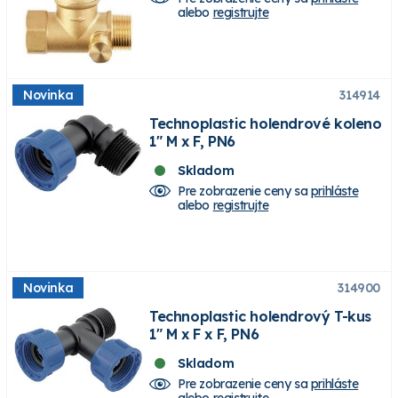
alebo
registrujte
Novinka
314914
Technoplastic holendrové koleno
1" M x F, PN6
Skladom
Pre zobrazenie ceny sa
prihláste
alebo
registrujte
Novinka
314900
Technoplastic holendrový T-kus
1" M x F x F, PN6
Skladom
Pre zobrazenie ceny sa
prihláste