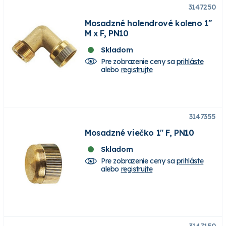
3147250
Mosadzné holendrové koleno 1"
M x F, PN10
Skladom
Pre zobrazenie ceny sa
prihláste
alebo
registrujte
3147355
Mosadzné viečko 1" F, PN10
Skladom
Pre zobrazenie ceny sa
prihláste
alebo
registrujte