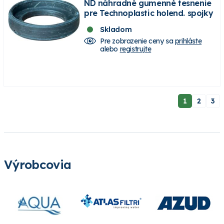
ND náhradné gumenné tesnenie
pre Technoplastic holend. spojky
Skladom
Pre zobrazenie ceny sa
prihláste
alebo
registrujte
1
2
3
Výrobcovia