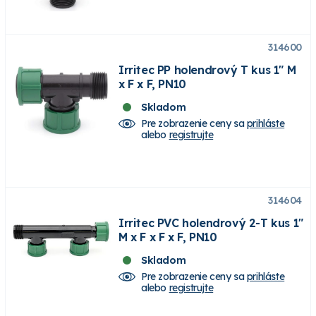
314600
Irritec PP holendrový T kus 1" M
x F x F, PN10
Skladom
Pre zobrazenie ceny sa
prihláste
alebo
registrujte
314604
Irritec PVC holendrový 2-T kus 1"
M x F x F x F, PN10
Skladom
Pre zobrazenie ceny sa
prihláste
alebo
registrujte