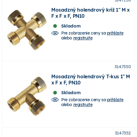
3147150
Mosadzný holendrový kríž 1" M x
F x F x F, PN10
Skladom
Pre zobrazenie ceny sa
prihláste
alebo
registrujte
3147350
Mosadzný holendrový T-kus 1" M
x F x F, PN10
Skladom
Pre zobrazenie ceny sa
prihláste
alebo
registrujte
3147352