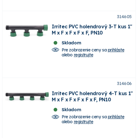
314605
Irritec PVC holendrový 3-T kus 1"
M x F x F x F x F, PN10
Skladom
Pre zobrazenie ceny sa
prihláste
alebo
registrujte
314606
Irritec PVC holendrový 4-T kus 1"
M x F x F x F x F x F, PN10
Skladom
Pre zobrazenie ceny sa
prihláste
alebo
registrujte