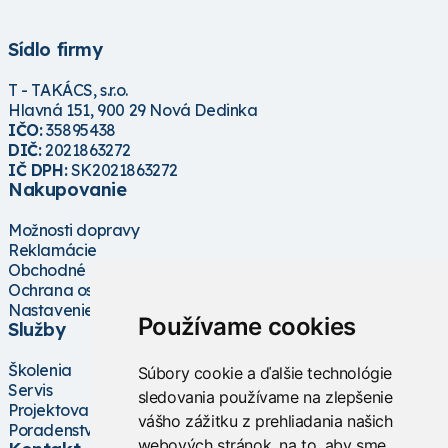
Sídlo firmy
T - TAKÁCS, s.r.o.
Hlavná 151, 900 29 Nová Dedinka
IČO:
35895438
DIČ:
2021863272
IČ DPH:
SK2021863272
Nakupovanie
Možnosti dopravy
Reklamácie
Obchodné podmienky
Ochrana osobných údajov
Nastavenie cookies
Používame cookies
Služby
Školenia
Súbory cookie a ďalšie technológie
Servis
sledovania používame na zlepšenie
Projektovanie
vášho zážitku z prehliadania našich
Poradenstvo
webových stránok, na to, aby sme