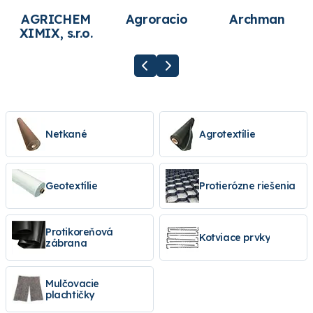
AGRICHEM
Agroracio
Archman
XIMIX, s.r.o.
Netkané
Agrotextílie
Geotextílie
Protierózne riešenia
Protikoreňová
Kotviace prvky
zábrana
Mulčovacie
plachtičky