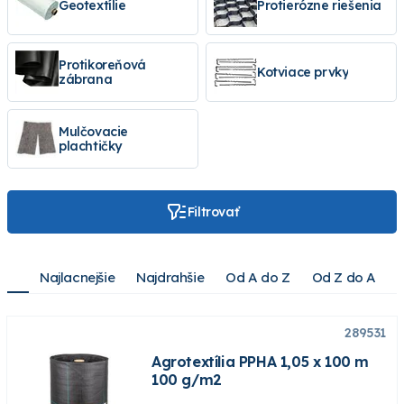
Geotextílie
Protierózne riešenia
Protikoreňová
Kotviace prvky
zábrana
Mulčovacie
plachtičky
Filtrovať
Najlacnejšie
Najdrahšie
Od A do Z
Od Z do A
289531
Agrotextília PPHA 1,05 x 100 m
100 g/m2