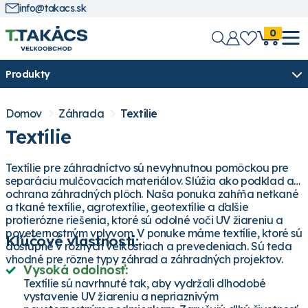
info@takacs.sk
0
Produkty
Domov
Záhrada
Textílie
Textílie
Textílie pre záhradníctvo sú nevyhnutnou pomôckou pre
separáciu mulčovacích materiálov. Slúžia ako podklad a
ochrana záhradných plôch. Naša ponuka zahŕňa netkané
a tkané textílie, agrotextílie, geotextílie a ďalšie
protierózne riešenia, ktoré sú odolné voči UV žiareniu a
poveternostným vplyvom. V ponuke máme textílie, ktoré sú
Kľúčové vlastnosti:
dostupné v rôznych veľkostiach a prevedeniach. Sú teda
vhodné pre rôzne typy záhrad a záhradných projektov.
Vysoká odolnosť:
Textílie sú navrhnuté tak, aby vydržali dlhodobé
vystavenie UV žiareniu a nepriaznivým