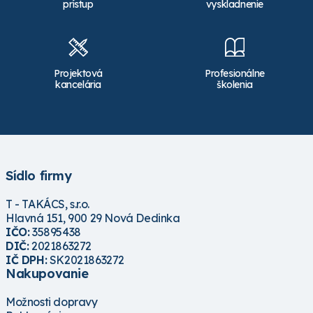
prístup
vyskladnenie
Projektová
Profesionálne
kancelária
školenia
Sídlo firmy
T - TAKÁCS, s.r.o.
Hlavná 151, 900 29 Nová Dedinka
IČO:
35895438
DIČ:
2021863272
IČ DPH:
SK2021863272
Nakupovanie
Možnosti dopravy