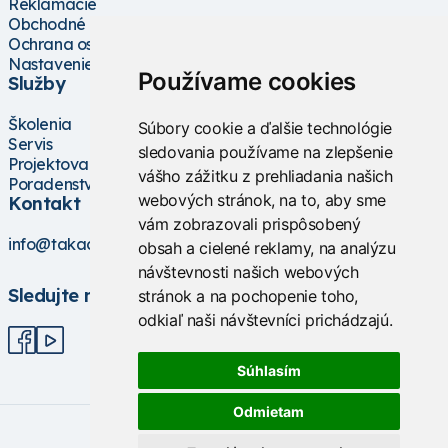
Reklamácie
Obchodné podmienky
Ochrana osobných údajov
Nastavenie cookies
Používame cookies
Služby
Školenia
Súbory cookie a ďalšie technológie
Servis
sledovania používame na zlepšenie
Projektovanie
vášho zážitku z prehliadania našich
Poradenstvo
webových stránok, na to, aby sme
Kontakt
vám zobrazovali prispôsobený
info@takacs.sk
obsah a cielené reklamy, na analýzu
návštevnosti našich webových
Sledujte nás
stránok a na pochopenie toho,
odkiaľ naši návštevníci prichádzajú.
Súhlasím
Odmietam