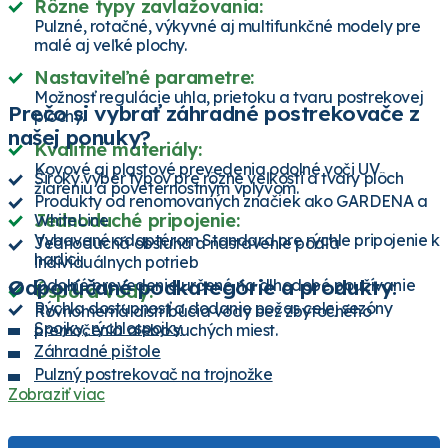
Rôzne typy zavlažovania:
Pulzné, rotačné, výkyvné aj multifunkčné modely pre
malé aj veľké plochy.
Nastaviteľné parametre:
Možnosť regulácie uhla, prietoku a tvaru postrekovej
Prečo si vybrať záhradné postrekovače z
plochy.
našej ponuky?
Kvalitné materiály:
Kovové aj plastové prevedenia odolné voči UV
Široký výber typov pre rôzne veľkosti a tvary plôch
žiareniu a poveternostným vplyvom.
Produkty od renomovaných značiek ako GARDENA a
Jednoduché pripojenie:
WhiteLine
Vybavené adaptérom Standard pre rýchle pripojenie k
Jednoduchá obsluha a nastavenie podľa
hadici.
individuálnych potrieb
Odporúčané podkategórie a produkty:
Odolné prevedenie určené na dlhodobé používanie
Úspora vody:
Rýchla dostupnosť a dodanie počas celej sezóny
Rovnomerná distribúcia vody bez zbytočného
Spojky, rýchlospojky
premočenia alebo suchých miest.
Záhradné pištole
Pulzný postrekovač na trojnožke
Zobraziť viac
Zavlažovací vak - 75 litrov