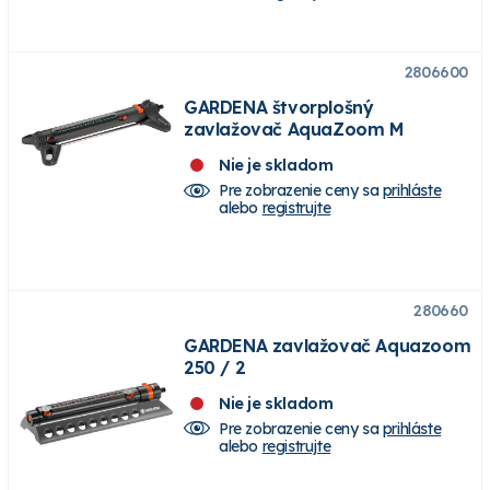
2806600
GARDENA štvorplošný
zavlažovač AquaZoom M
Nie je skladom
Pre zobrazenie ceny sa
prihláste
alebo
registrujte
280660
GARDENA zavlažovač Aquazoom
250 / 2
Nie je skladom
Pre zobrazenie ceny sa
prihláste
alebo
registrujte