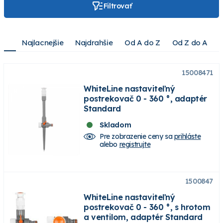
Filtrovať
Najlacnejšie
Najdrahšie
Od A do Z
Od Z do A
15008471
WhiteLine nastaviteľný
postrekovač 0 - 360 °, adaptér
Standard
Skladom
Pre zobrazenie ceny sa
prihláste
alebo
registrujte
1500847
WhiteLine nastaviteľný
postrekovač 0 - 360 °, s hrotom
a ventilom, adaptér Standard