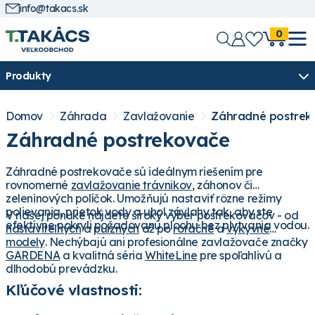
info@takacs.sk
0
Produkty
Domov
Záhrada
Zavlažovanie
Záhradné postrek
Záhradné postrekovače
Záhradné postrekovače sú ideálnym riešením pre
rovnomerné
zavlažovanie trávnikov
, záhonov či
zeleninových políčok. Umožňujú nastaviť rôzne režimy
polievania, prietok vody a uhol závlahy tak, aby ste
V našej ponuke nájdete široký výber postrekovačov - od
efektívne pokryli požadovanú plochu bez plytvania vodou.
nastaviteľných
a
pulzných
až po
rotačné
a
výkyvné
modely
. Nechýbajú ani profesionálne zavlažovače značky
GARDENA
a kvalitná séria
WhiteLine
pre spoľahlivú a
dlhodobú prevádzku.
Kľúčové vlastnosti: