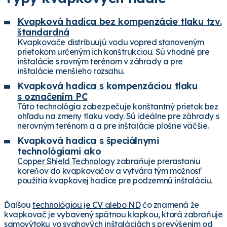
Kvapková hadica bez kompenzácie tlaku tzv.
štandardná
Kvapkovače distribuujú vodu vopred stanoveným
prietokom určeným ich konštrukciou. Sú vhodné pre
inštalácie s rovným terénom v záhrady a pre
inštalácie menšieho rozsahu.
Kvapková hadica s kompenzáciou tlaku
s označením PC
Táto technológia zabezpečuje konštantný prietok bez
ohľadu na zmeny tlaku vody. Sú ideálne pre záhrady s
nerovným terénom a a pre inštalácie plošne väčšie.
Kvapková hadica s špeciálnymi
technológiami ako
Copper Shield Technology
zabraňuje prerastaniu
koreňov do kvapkovačov a vytvára tým možnosť
použitia kvapkovej hadice pre podzemnú inštaláciu.
Ďalšou
technológiou je CV alebo ND
čo znamená že
kvapkovač je vybavený spätnou klapkou, ktorá zabraňuje
samovýtoku vo svahových inštaláciách s prevýšením od