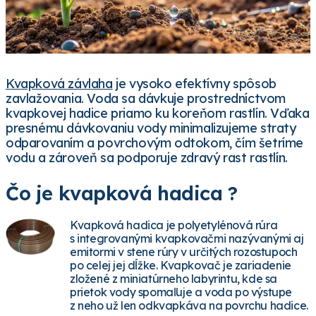
Kvapková závlaha
je vysoko efektívny spôsob
zavlažovania. Voda sa dávkuje prostredníctvom
kvapkovej hadice priamo ku koreňom rastlín. Vďaka
presnému dávkovaniu vody minimalizujeme straty
odparovaním a povrchovým odtokom, čím šetríme
vodu a zároveň sa podporuje zdravý rast rastlín.
Čo je kvapková hadica ?
Kvapková hadica je polyetylénová rúra
s integrovanými kvapkovačmi nazývanými aj
emitormi v stene rúry v určitých rozostupoch
po celej jej dĺžke. Kvapkovač je zariadenie
zložené z miniatúrneho labyrintu, kde sa
prietok vody spomaľuje a voda po výstupe
z neho už len odkvapkáva na povrchu hadice.