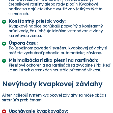
črepníkové rastliny alebo rady plodín. Kvapkové
hadice sa dajú efektívne využiť vo všetkých týchto
scenároch.
Konštantný prietok vody:
Kvapkové hadice ponúkajú pozvoľný a konštantný
prúd vody, čo uľahčuje ideálne vstrebávanie vlahy
koreňovou zónou.
Úspora času:
Po úspešnom zavedení systému kvapkovej závlahy si
môžete vychutnať pohodlie automatickej závlahy.
Minimalizácia rizika plesní na rastlinách:
Plesňové ochorenia na rastlinách sa zvyčajne šíria, keď
je na listoch a stonkách neustále prítomná vlhkosť.
Nevýhody kvapkovej závlahy
Aj ten najlepší systém kvapkovej závlahy sa môže občas
stretnúť s problémami.
Upchávanie kvapkovačov: