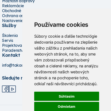
Možnosti dopravy
Reklamácie
Obchodné podmienky
Ochrana osobných údajov
Nastavenie cookies
Používame cookies
Služby
Školenia
Súbory cookie a ďalšie technológie
Servis
sledovania používame na zlepšenie
Projektovanie
vášho zážitku z prehliadania našich
Poradenstvo
webových stránok, na to, aby sme
Kontakt
vám zobrazovali prispôsobený
info@takacs.sk
obsah a cielené reklamy, na analýzu
návštevnosti našich webových
Sledujte nás
stránok a na pochopenie toho,
odkiaľ naši návštevníci prichádzajú.
Súhlasím
Odmietam