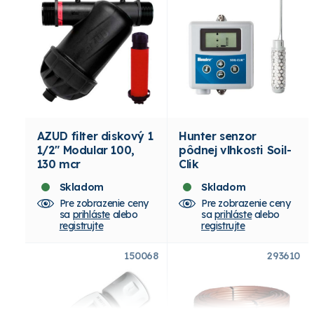
AZUD filter diskový 1
Hunter senzor
1/2" Modular 100,
pôdnej vlhkosti Soil-
130 mcr
Clik
Skladom
Skladom
Pre zobrazenie ceny
Pre zobrazenie ceny
sa
prihláste
alebo
sa
prihláste
alebo
registrujte
registrujte
150068
293610