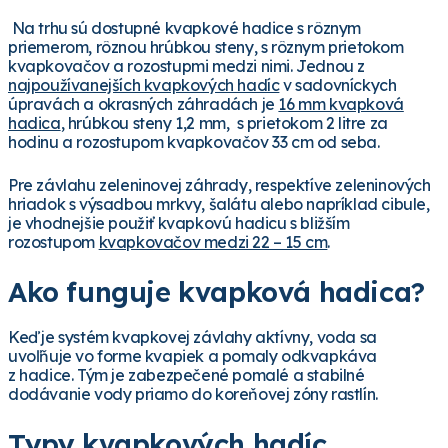
Na trhu sú dostupné kvapkové hadice s rôznym
priemerom, rôznou hrúbkou steny, s rôznym prietokom
kvapkovačov a rozostupmi medzi nimi. Jednou z
najpoužívanejších kvapkových hadíc
v sadovníckych
úpravách a okrasných záhradách je
16 mm kvapková
hadica
, hrúbkou steny 1,2 mm, s prietokom 2 litre za
hodinu a rozostupom kvapkovačov 33 cm od seba.
Pre závlahu zeleninovej záhrady, respektíve zeleninových
hriadok s výsadbou mrkvy, šalátu alebo napríklad cibule,
je vhodnejšie použiť kvapkovú hadicu s bližším
rozostupom
kvapkovačov medzi 22 – 15 cm
.
Ako funguje kvapková hadica?
Keď je systém kvapkovej závlahy aktívny, voda sa
uvoľňuje vo forme kvapiek a pomaly odkvapkáva
z hadice. Tým je zabezpečené pomalé a stabilné
dodávanie vody priamo do koreňovej zóny rastlín.
Typy kvapkových hadíc