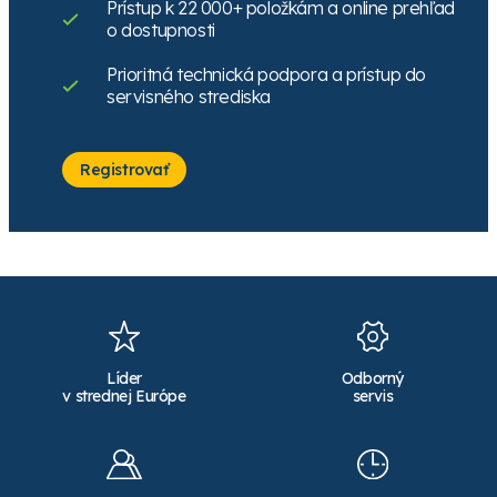
Prístup k 22 000+ položkám a online prehľad
o dostupnosti
Prioritná technická podpora a prístup do
servisného strediska
Hunter regulátor
Kvapková hadica
tlaku PMR
UNILINE PC AS ND 16
Registrovať
50MF3F3FV, 2.8 bar,
mm - 33 cm - 2,4
3/4" FF
l/hod - bal 100 m
Nie je skladom
Skladom
Pre zobrazenie ceny
Pre zobrazenie ceny
sa
prihláste
alebo
sa
prihláste
alebo
registrujte
registrujte
351705
Novinka
352435
Líder
Odborný
v strednej Európe
servis