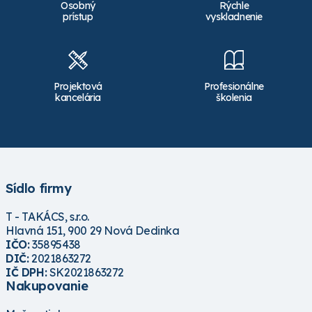
Osobný
Rýchle
prístup
vyskladnenie
Rain batériová
Teco hnedý zemný
riadiaca jednotka
úchyt pre kvapkovú
PURE VISION 2.0,
hadicu - bal 800 ks
Projektová
Profesionálne
bluetooth a WiFi
kancelária
školenia
ready, 2 sekcie
Nie je skladom
Skladom
Pre zobrazenie ceny
Pre zobrazenie ceny
sa
prihláste
alebo
sa
prihláste
alebo
registrujte
registrujte
Sídlo firmy
T - TAKÁCS, s.r.o.
Hlavná 151, 900 29 Nová Dedinka
IČO:
35895438
DIČ:
2021863272
IČ DPH:
SK2021863272
Nakupovanie