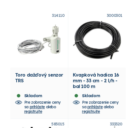
314110
3000301
Toro dažďový senzor
Kvapková hadica 16
TRS
mm - 33 cm - 2 l/h -
bal 100 m
Skladom
Skladom
Pre zobrazenie ceny
Pre zobrazenie ceny
sa
prihláste
alebo
sa
prihláste
alebo
registrujte
registrujte
583015
333320