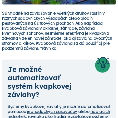
Sú vhodné na
zavlažovanie
všetkých druhov rastlín v
rôznych sadovníckych výsadbách alebo plodín
pestovaných na úžitkových plochách. Ako napríklad
kvapková závlaha v okrasnej záhrade, závlaha
kvetinových záhonov, nesmierne efektívna je kvapková
závlaha v zeleninovej záhrade, ako aj závlaha ovocných
stromov a kríkov. Kvapková závlaha sa dá použiť aj pre
podzemnú závlahu trávnika.
Je možné
automatizovať
systém kvapkovej
závlahy?
Systémy kvapkovej závlahy je možné automatizovať
pomocou
jednoduchých časovačov
alebo
riadiacich
jednotiek
, rovnako ako tradičné závlahové systémy