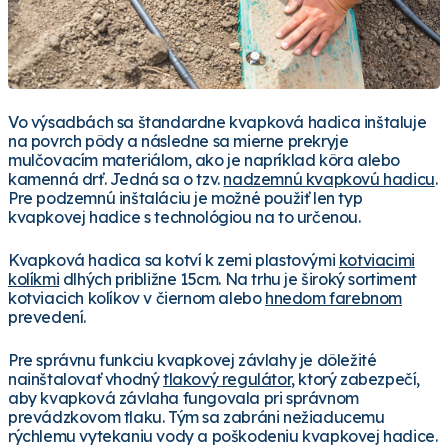
Vo výsadbách sa štandardne kvapková hadica inštaluje
na povrch pôdy a následne sa mierne prekryje
mulčovacím materiálom, ako je napríklad kôra alebo
kamenná drť. Jedná sa o tzv.
nadzemnú kvapkovú hadicu
.
Pre podzemnú inštaláciu je možné použiť len typ
kvapkovej hadice s technológiou na to určenou.
Kvapková hadica sa kotví k zemi plastovými
kotviacimi
kolíkmi
dlhých približne 15cm. Na trhu je široký sortiment
kotviacich kolíkov v čiernom alebo
hnedom farebnom
prevedení.
Pre správnu funkciu kvapkovej závlahy je dôležité
nainštalovať vhodný
tlakový regulátor
, ktorý zabezpečí,
aby kvapková závlaha fungovala pri správnom
prevádzkovom tlaku. Tým sa zabráni nežiaducemu
rýchlemu vytekaniu vody a poškodeniu kvapkovej hadice.