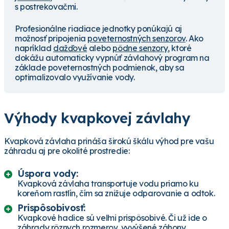
s postrekovačmi.
Profesionálne riadiace jednotky ponúkajú aj
možnosť pripojenia
poveternostných senzorov
. Ako
napríklad
dažďové
alebo
pôdne senzory
, ktoré
dokážu automaticky vypnúť závlahový program na
základe poveternostných podmienok, aby sa
optimalizovalo využívanie vody.
Výhody kvapkovej závlahy
Kvapková závlaha prináša širokú škálu výhod pre vašu
záhradu aj pre okolité prostredie:
Úspora vody:
Kvapková závlaha transportuje vodu priamo ku
koreňom rastlín, čím sa znižuje odparovanie a odtok.
Prispôsobivosť:
Kvapkové hadice sú veľmi prispôsobivé. Či už ide o
záhrady rôznych rozmerov, vyvýšené záhony,