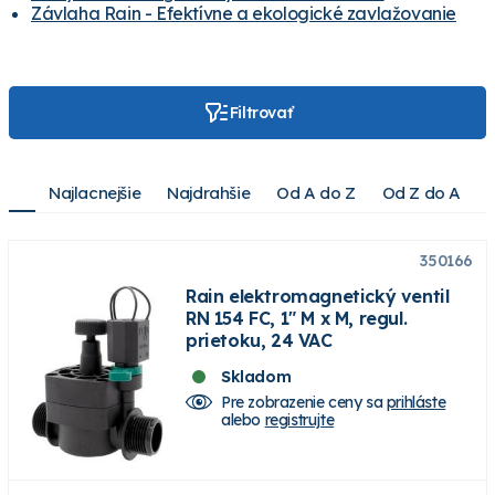
Závlaha Rain - Efektívne a ekologické zavlažovanie
Filtrovať
Najlacnejšie
Najdrahšie
Od A do Z
Od Z do A
350166
Rain elektromagnetický ventil
RN 154 FC, 1" M x M, regul.
prietoku, 24 VAC
Skladom
Pre zobrazenie ceny sa
prihláste
alebo
registrujte