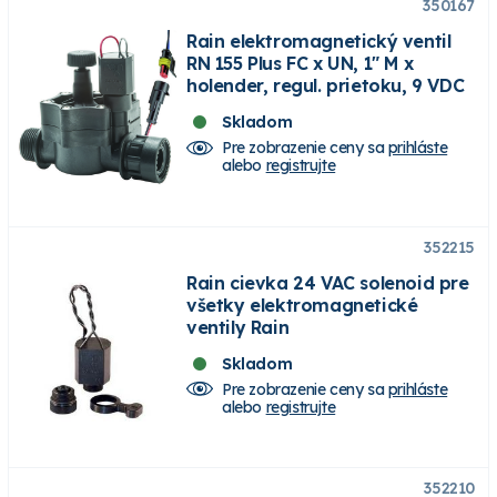
350167
Rain elektromagnetický ventil
RN 155 Plus FC x UN, 1" M x
holender, regul. prietoku, 9 VDC
Skladom
Pre zobrazenie ceny sa
prihláste
alebo
registrujte
352215
Rain cievka 24 VAC solenoid pre
všetky elektromagnetické
ventily Rain
Skladom
Pre zobrazenie ceny sa
prihláste
alebo
registrujte
352210