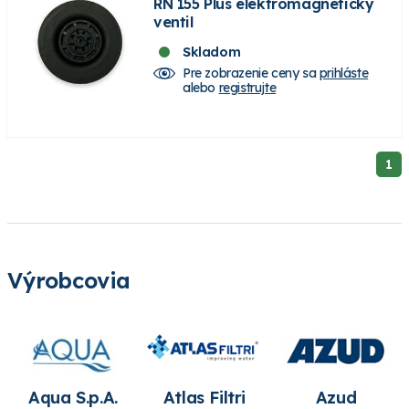
RN 155 Plus elektromagnetický
ventil
Skladom
Pre zobrazenie ceny sa
prihláste
alebo
registrujte
1
Výrobcovia
Aqua S.p.A.
Atlas Filtri
Azud