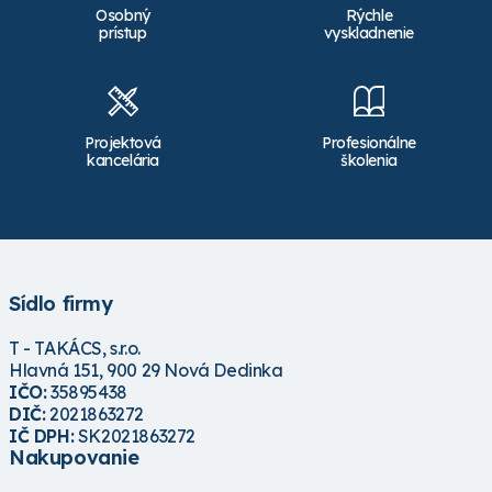
Osobný
Rýchle
prístup
vyskladnenie
Projektová
Profesionálne
kancelária
školenia
Sídlo firmy
T - TAKÁCS, s.r.o.
Hlavná 151, 900 29 Nová Dedinka
IČO:
35895438
DIČ:
2021863272
IČ DPH:
SK2021863272
Nakupovanie