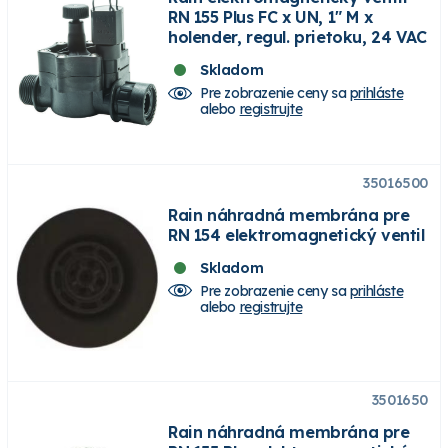
RN 155 Plus FC x UN, 1" M x
holender, regul. prietoku, 24 VAC
Skladom
Pre zobrazenie ceny sa
prihláste
alebo
registrujte
35016500
Rain náhradná membrána pre
RN 154 elektromagnetický ventil
Skladom
Pre zobrazenie ceny sa
prihláste
alebo
registrujte
3501650
Rain náhradná membrána pre