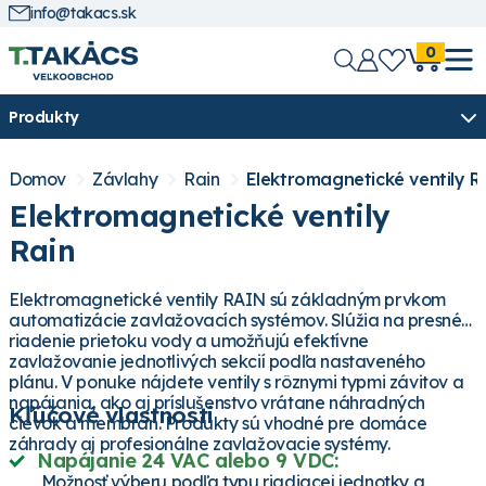
info@takacs.sk
0
Produkty
Domov
Závlahy
Rain
Elektromagnetické ventily R
Elektromagnetické ventily
Rain
Elektromagnetické ventily RAIN sú základným prvkom
automatizácie zavlažovacích systémov. Slúžia na presné
riadenie prietoku vody a umožňujú efektívne
zavlažovanie jednotlivých sekcií podľa nastaveného
plánu. V ponuke nájdete ventily s rôznymi typmi závitov a
napájania, ako aj príslušenstvo vrátane náhradných
Kľúčové vlastnosti
cievok a membrán. Produkty sú vhodné pre domáce
záhrady aj profesionálne zavlažovacie systémy.
Napájanie 24 VAC alebo 9 VDC:
Možnosť výberu podľa typu riadiacej jednotky a