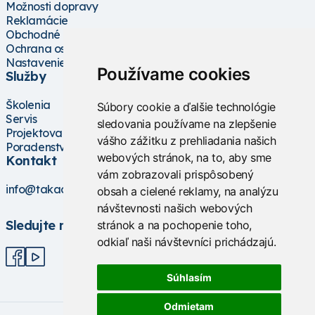
Možnosti dopravy
Reklamácie
Obchodné podmienky
Ochrana osobných údajov
Nastavenie cookies
Používame cookies
Služby
Školenia
Súbory cookie a ďalšie technológie
Servis
sledovania používame na zlepšenie
Projektovanie
vášho zážitku z prehliadania našich
Poradenstvo
webových stránok, na to, aby sme
Kontakt
vám zobrazovali prispôsobený
info@takacs.sk
obsah a cielené reklamy, na analýzu
návštevnosti našich webových
Sledujte nás
stránok a na pochopenie toho,
odkiaľ naši návštevníci prichádzajú.
Súhlasím
Odmietam