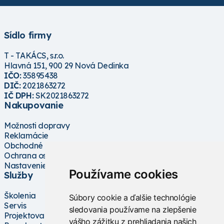
Sídlo firmy
T - TAKÁCS, s.r.o.
Hlavná 151, 900 29 Nová Dedinka
IČO:
35895438
DIČ:
2021863272
IČ DPH:
SK2021863272
Nakupovanie
Možnosti dopravy
Reklamácie
Obchodné podmienky
Ochrana osobných údajov
Nastavenie cookies
Používame cookies
Služby
Školenia
Súbory cookie a ďalšie technológie
Servis
sledovania používame na zlepšenie
Projektovanie
vášho zážitku z prehliadania našich