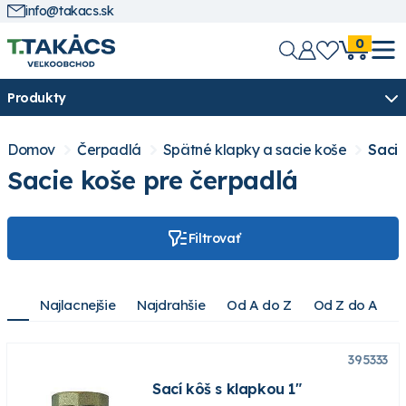
info@takacs.sk
0
Produkty
Domov
Čerpadlá
Spätné klapky a sacie koše
Sacie
Sacie koše pre čerpadlá
Filtrovať
Najlacnejšie
Najdrahšie
Od A do Z
Od Z do A
395333
Sací kôš s klapkou 1"