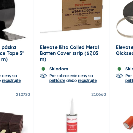
a páska
Elevate lišta Coiled Metal
Elevat
ce Tape 3"
Batten Cover strip (67,05
Qickse
 m)
m)
Skladom
Sk
e ceny sa
Pre zobrazenie ceny sa
Pre
o
registrujte
prihláste
alebo
registrujte
prih
210720
210660