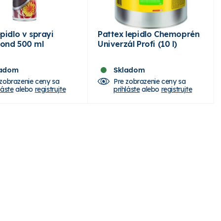
pidlo v sprayi
Pattex lepidlo Chemoprén
ond 500 ml
Univerzál Profi (10 l)
ladom
Skladom
 zobrazenie ceny sa
Pre zobrazenie ceny sa
láste
alebo
registrujte
prihláste
alebo
registrujte