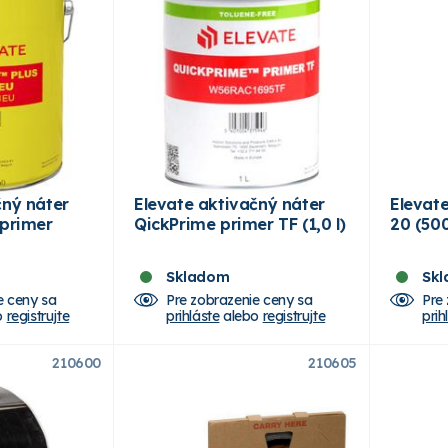
čný náter
Elevate aktivačný náter
Elevate
 primer
QickPrime primer TF (1,0 l)
20 (500
Skladom
Sk
e ceny sa
Pre zobrazenie ceny sa
Pre
o
registrujte
prihláste
alebo
registrujte
prih
210600
210605