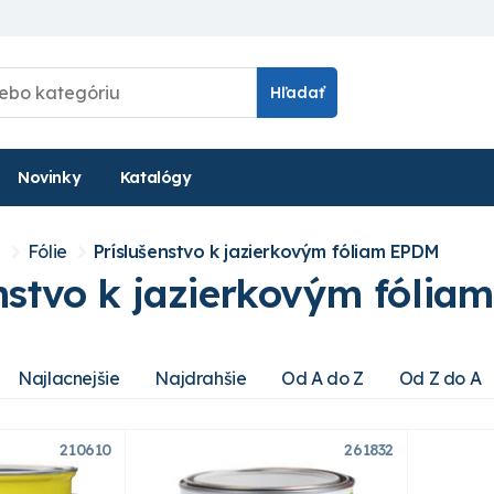
Hľadať
Novinky
Katalógy
a
Fólie
Príslušenstvo k jazierkovým fóliam EPDM
enstvo k jazierkovým fóli
Najlacnejšie
Najdrahšie
Od A do Z
Od Z do A
210610
261832