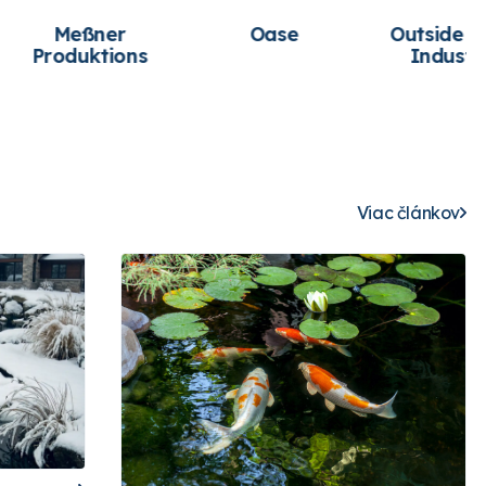
e Living
Pontec
Sera
stries
Viac článkov