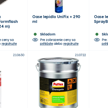
a
Oase lepidlo UniFix + 290
Oase le
Formflash
ml
SprayB
,24 m)
Skladom
Sk
e ceny sa
Pre zobrazenie ceny sa
Pre
o
registrujte
prihláste
alebo
registrujte
prih
210630
210722