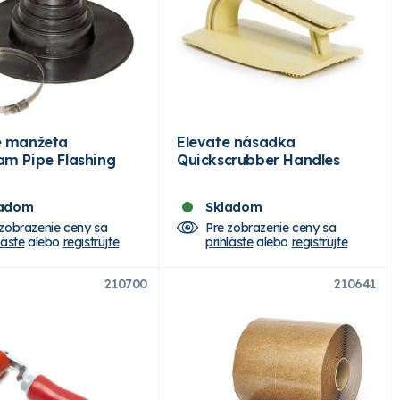
e manžeta
Elevate násadka
am Pipe Flashing
Quickscrubber Handles
ladom
Skladom
 zobrazenie ceny sa
Pre zobrazenie ceny sa
láste
alebo
registrujte
prihláste
alebo
registrujte
210700
210641