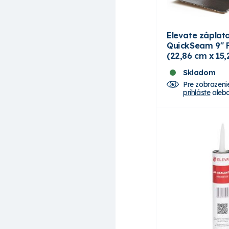
Elevate záplat
QuickSeam 9" 
(22,86 cm x 15
Skladom
Pre zobrazeni
prihláste
aleb