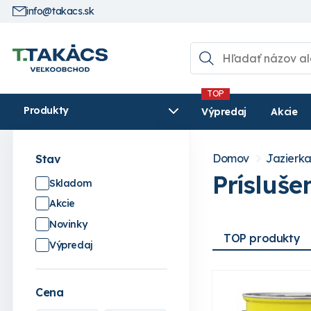
info@takacs.sk
Produkty
Výpredaj
Akcie
Domov
Jazierk
Stav
Prísluš
Skladom
Akcie
Novinky
TOP produkty
Výpredaj
Cena