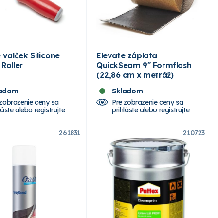
 valček Silicone
Elevate záplata
Roller
QuickSeam 9" Formflash
(22,86 cm x metráž)
ladom
Skladom
 zobrazenie ceny sa
Pre zobrazenie ceny sa
láste
alebo
registrujte
prihláste
alebo
registrujte
261831
210723