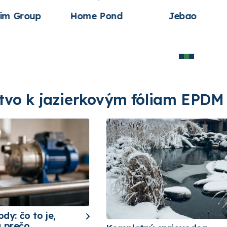
Meßner
Oase
Outsid
Produktions
Indu
stvo k jazierkovým fóliam EPDM
ody: čo to je,
a prečo