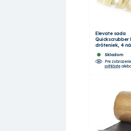
Elevate sada
Quickscrubber 
drôteniek, 4 n
Skladom
Pre zobrazeni
prihláste
aleb