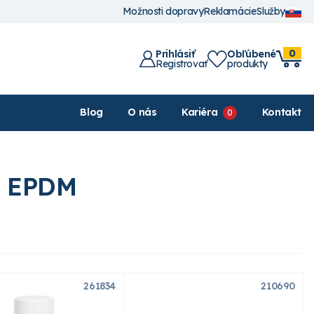
Možnosti dopravy
Reklamácie
Služby
0
Prihlásiť
Obľúbené
Registrovať
produkty
Blog
O nás
Kariéra
Kontakt
am EPDM
261834
210690