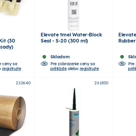
Elevate tmel Water-Block
Elevate
Kit (30
Seal - S-20 (300 ml)
Rubber 
ásady)
Skladom
Sk
e ceny sa
Pre zobrazenie ceny sa
Pre
o
registrujte
prihláste
alebo
registrujte
prih
210640
261830