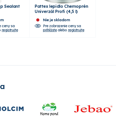
ap Sealant
Pattex lepidlo Chemoprén
Univerzál Profi (4,5 l)
om
Nie je skladom
e ceny sa
Pre zobrazenie ceny sa
o
registrujte
prihláste
alebo
registrujte
ia