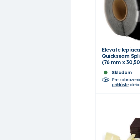
Elevate lepiac
Quickseam Spli
(76 mm x 30,50
Skladom
Pre zobrazeni
prihláste
aleb