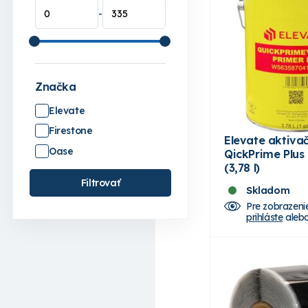
-
Značka
Elevate
Firestone
Elevate aktiva
Oase
QickPrime Plus
(3,78 l)
Filtrovať
Skladom
Pre zobrazeni
prihláste
aleb