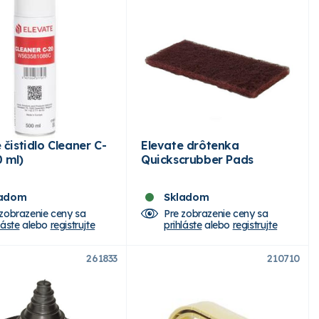
 čistidlo Cleaner C-
Elevate drôtenka
 ml)
Quickscrubber Pads
ladom
Skladom
 zobrazenie ceny sa
Pre zobrazenie ceny sa
láste
alebo
registrujte
prihláste
alebo
registrujte
261833
210710