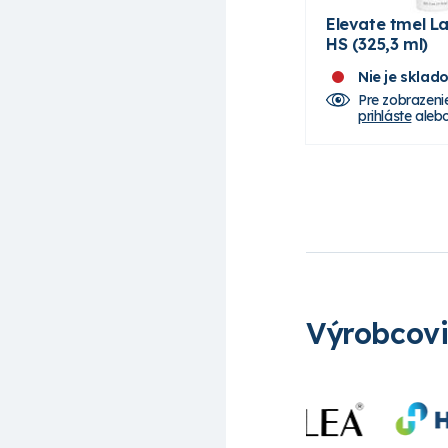
Elevate tmel L
HS (325,3 ml)
Nie je sklad
Pre zobrazeni
prihláste
aleb
Výrobcov