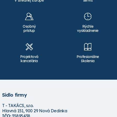
v strednej Európe
servis
Osobný
Rýchle
prístup
vyskladnenie
Projektová
Profesionálne
kancelária
školenia
Sídlo firmy
T - TAKÁCS, s.r.o.
Hlavná 151, 900 29 Nová Dedinka
IČO:
35895438