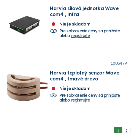
Harvia silová jednotka Wave
com4 , infra
Nie je skladom
Pre zobrazenie ceny sa
prihláste
alebo
registrujte
1003479
Harvia teplotný senzor Wave
com4 , tmavé drevo
Nie je skladom
Pre zobrazenie ceny sa
prihláste
alebo
registrujte
1
2