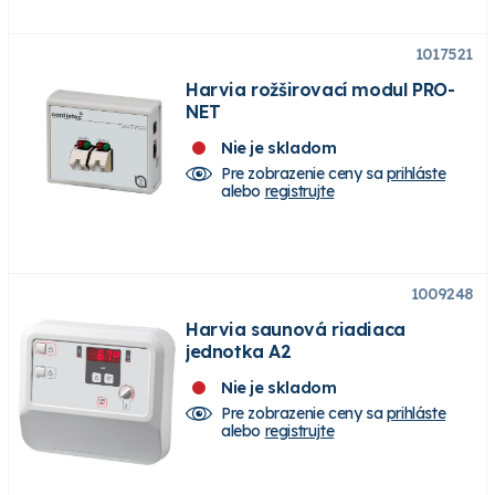
1017521
Harvia rožširovací modul PRO-
NET
Nie je skladom
Pre zobrazenie ceny sa
prihláste
alebo
registrujte
1009248
Harvia saunová riadiaca
jednotka A2
Nie je skladom
Pre zobrazenie ceny sa
prihláste
alebo
registrujte