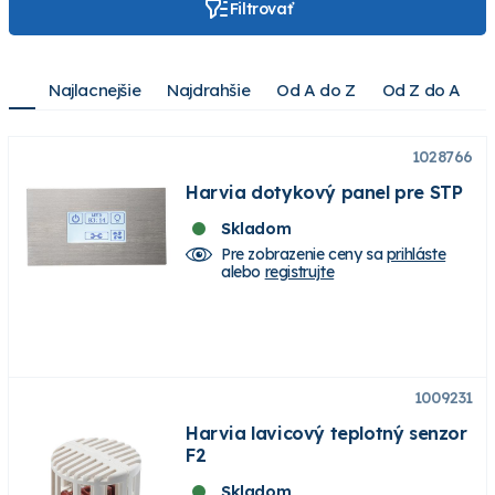
Filtrovať
Najlacnejšie
Najdrahšie
Od A do Z
Od Z do A
1028766
Harvia dotykový panel pre STP
Skladom
Pre zobrazenie ceny sa
prihláste
alebo
registrujte
1009231
Harvia lavicový teplotný senzor
F2
Skladom