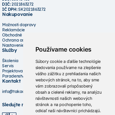
DIČ:
2021863272
IČ DPH:
SK2021863272
Nakupovanie
Možnosti dopravy
Reklamácie
Obchodné podmienky
Ochrana osobných údajov
Nastavenie cookies
Používame cookies
Služby
Školenia
Súbory cookie a ďalšie technológie
Servis
sledovania používame na zlepšenie
Projektovanie
vášho zážitku z prehliadania našich
Poradenstvo
webových stránok, na to, aby sme
Kontakt
vám zobrazovali prispôsobený
info@takacs.sk
obsah a cielené reklamy, na analýzu
návštevnosti našich webových
Sledujte nás
stránok a na pochopenie toho,
odkiaľ naši návštevníci prichádzajú.