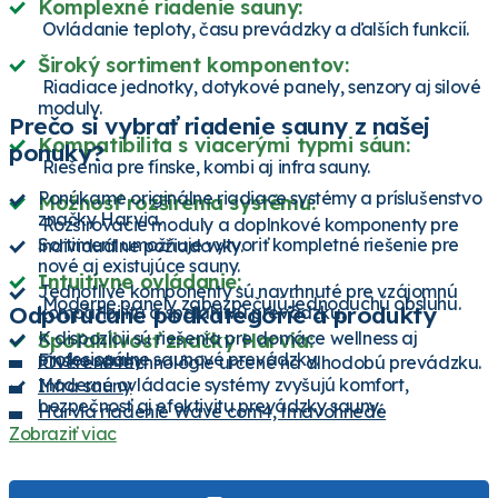
Komplexné riadenie sauny:
Ovládanie teploty, času prevádzky a ďalších funkcií.
Široký sortiment komponentov:
Riadiace jednotky, dotykové panely, senzory aj silové
moduly.
Prečo si vybrať riadenie sauny z našej
Kompatibilita s viacerými typmi sáun:
ponuky?
Riešenia pre fínske, kombi aj infra sauny.
Ponúkame originálne riadiace systémy a príslušenstvo
Možnosť rozšírenia systému:
značky Harvia.
Rozširovacie moduly a doplnkové komponenty pre
Sortiment umožňuje vytvoriť kompletné riešenie pre
individuálne požiadavky.
nové aj existujúce sauny.
Intuitívne ovládanie:
Jednotlivé komponenty sú navrhnuté pre vzájomnú
Moderné panely zabezpečujú jednoduchú obsluhu.
Odporúčané podkategórie a produkty
kompatibilitu a spoľahlivú prevádzku.
K dispozícii sú riešenia pre domáce wellness aj
Spoľahlivosť značky Harvia:
profesionálne saunové prevádzky.
Fínske sauny
Overené technológie určené na dlhodobú prevádzku.
Moderné ovládacie systémy zvyšujú komfort,
Infra sauny
bezpečnosť aj efektivitu prevádzky sauny.
Harvia riadenie Wave com4, tmavohnedé
Zobraziť viac
Harvia saunová riadiaca jednotka K4 - Next