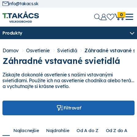
info@takacs.sk
0
Produkty
Domov
Osvetlenie
Svietidlá
Záhradné vstavané sv
Záhradné vstavané svietidlá
Získajte dokonalé osvetlenie s našimi vstavanými
svietidlami. Použite ich na osvetlenie chodníka alebo terás
a vychutnajte si krásne svetlo.
Filtrovať
Najlacnejšie
Najdrahšie
Od A do Z
Od Z do A