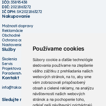
IČO:
35895438
DIČ:
2021863272
IČ DPH:
SK2021863272
Nakupovanie
Možnosti dopravy
Reklamácie
Obchodné podmienky
Ochrana osobných údajov
Nastavenie cookies
Používame cookies
Služby
Školenia
Súbory cookie a ďalšie technológie
Servis
sledovania používame na zlepšenie
Projektovanie
vášho zážitku z prehliadania našich
Poradenstvo
webových stránok, na to, aby sme
Kontakt
vám zobrazovali prispôsobený
info@takacs.sk
obsah a cielené reklamy, na analýzu
návštevnosti našich webových
Sledujte nás
stránok a na pochopenie toho,
odkiaľ naši návštevníci prichádzajú.