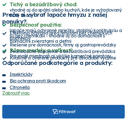
Tichý a bezúdržbový chod:
vhodné aj do spální alebo kuchýň, kde je vyžadovaný
Prečo si vybrať lapače hmyzu z našej
tichý chod
ponuky?
Bezpečnosť použitia:
lapače majú ochranné mriežky, stabilnú konštrukciu a
Efektívna ochrana pred hmyzom bez chemických
sú bez chemikálií - vhodné aj do domácností s
postrekov
domácimi zvieratami a deťmi
Riešenie pre domácnosti, firmy aj gastroprevádzky
Rôzne modely a veľkosti:
Jednoduché zapojenie a bezúdržbová prevádzka
Pre malé miestnosti aj väčšie komerčné priestory
Kvalitné a overené produkty pre dlhodobé využitie
Odporúčané podkategórie a produkty:
Insekticídy
Bio ochrana proti škodcom
Citronella
Zobraziť viac
Ultrazvukové odpudzovače Weitech
(na
odpudzovanie hlodavcov, hmyzu, chrobákov,
drobných cicavcov a vtákov)
Ručný odpudzovač komárov
Filtrovať