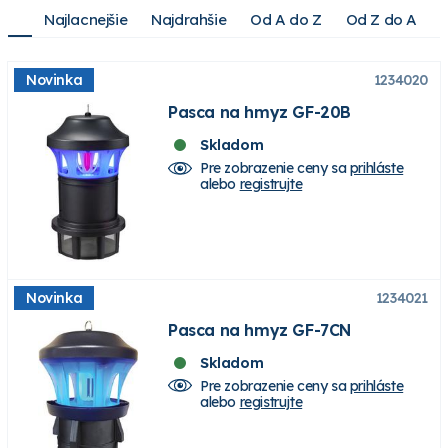
Najlacnejšie
Najdrahšie
Od A do Z
Od Z do A
Novinka
1234020
Pasca na hmyz GF-20B
Skladom
Pre zobrazenie ceny sa
prihláste
alebo
registrujte
Novinka
1234021
Pasca na hmyz GF-7CN
Skladom
Pre zobrazenie ceny sa
prihláste
alebo
registrujte