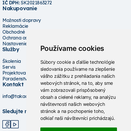
IČ DPH:
SK2021863272
Nakupovanie
Možnosti dopravy
Reklamácie
Obchodné podmienky
Ochrana osobných údajov
Nastavenie cookies
Používame cookies
Služby
Školenia
Súbory cookie a ďalšie technológie
Servis
sledovania používame na zlepšenie
Projektovanie
vášho zážitku z prehliadania našich
Poradenstvo
webových stránok, na to, aby sme
Kontakt
vám zobrazovali prispôsobený
info@takacs.sk
obsah a cielené reklamy, na analýzu
návštevnosti našich webových
Sledujte nás
stránok a na pochopenie toho,
odkiaľ naši návštevníci prichádzajú.