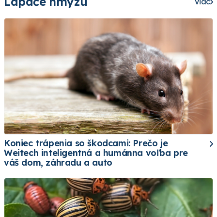
Lapače hmyzu
Viac
Koniec trápenia so škodcami: Prečo je
Weitech inteligentná a humánna voľba pre
váš dom, záhradu a auto