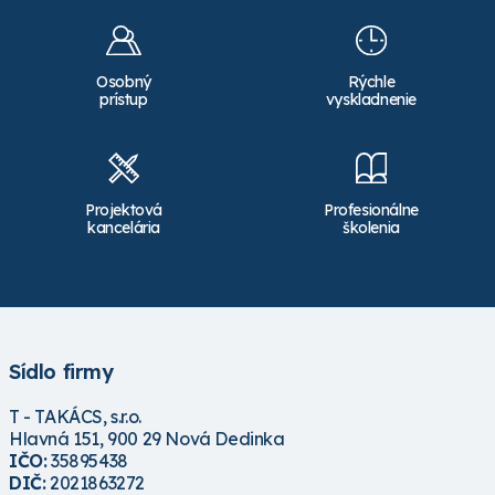
prihláste
alebo
prihláste
alebo
registrujte
registrujte
Osobný
Rýchle
prístup
vyskladnenie
Projektová
Profesionálne
kancelária
školenia
Sídlo firmy
T - TAKÁCS, s.r.o.
Hlavná 151, 900 29 Nová Dedinka
IČO:
35895438
DIČ:
2021863272