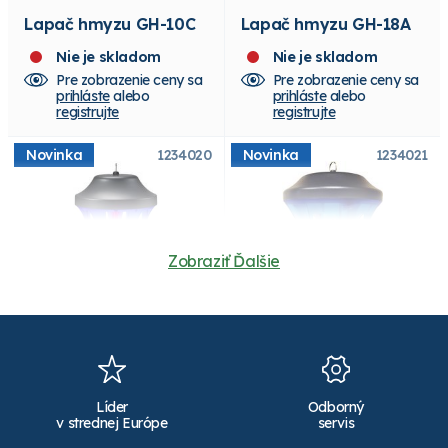
Lapač hmyzu GH-10C
Lapač hmyzu GH-18A
Nie je skladom
Nie je skladom
Pre zobrazenie ceny sa
Pre zobrazenie ceny sa
prihláste
alebo
prihláste
alebo
registrujte
registrujte
Novinka
1234020
Novinka
1234021
Zobraziť Ďalšie
Pasca na hmyz GF-
Pasca na hmyz GF-
20B
7CN
Líder
Odborný
Skladom
Skladom
v strednej Európe
servis
Pre zobrazenie ceny sa
Pre zobrazenie ceny sa