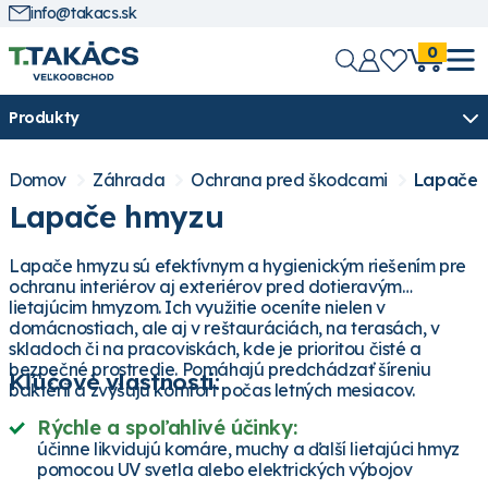
info@takacs.sk
0
Produkty
Domov
Záhrada
Ochrana pred škodcami
Lapače 
Lapače hmyzu
Lapače hmyzu sú efektívnym a hygienickým riešením pre
ochranu interiérov aj exteriérov pred dotieravým
lietajúcim hmyzom. Ich využitie oceníte nielen v
domácnostiach, ale aj v reštauráciách, na terasách, v
skladoch či na pracoviskách, kde je prioritou čisté a
bezpečné prostredie. Pomáhajú predchádzať šíreniu
Kľúčové vlastnosti:
baktérií a zvyšujú komfort počas letných mesiacov.
Rýchle a spoľahlivé účinky:
účinne likvidujú komáre, muchy a ďalší lietajúci hmyz
pomocou UV svetla alebo elektrických výbojov