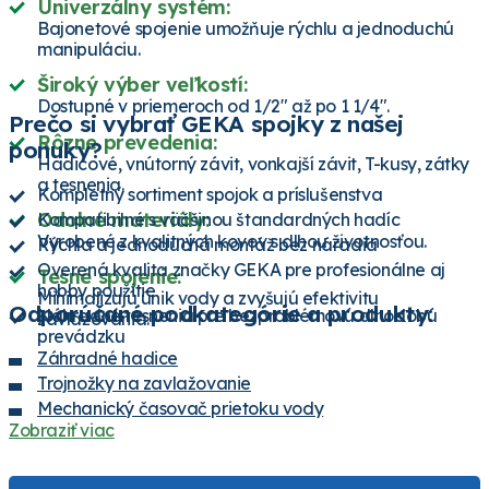
Univerzálny systém:
Bajonetové spojenie umožňuje rýchlu a jednoduchú
manipuláciu.
Široký výber veľkostí:
Dostupné v priemeroch od 1/2" až po 1 1/4".
Prečo si vybrať GEKA spojky z našej
Rôzne prevedenia:
ponuky?
Hadicové, vnútorný závit, vonkajší závit, T-kusy, zátky
a tesnenia.
Kompletný sortiment spojok a príslušenstva
Odolné materiály:
Kompatibilné s väčšinou štandardných hadíc
Vyrobené z kvalitných kovov s dlhou životnosťou.
Rýchla a jednoduchá montáž bez náradia
Overená kvalita značky GEKA pre profesionálne aj
Tesné spojenie:
hobby použitie
Minimalizujú únik vody a zvyšujú efektivitu
Odporúčané podkategórie a produkty:
Náhradné tesnenia pre bezproblémovú dlhodobú
zavlažovania.
prevádzku
Záhradné hadice
Trojnožky na zavlažovanie
Mechanický časovač prietoku vody
Zobraziť viac
Nerezová hadicová spona