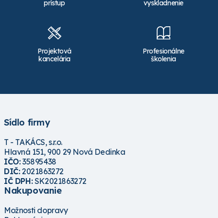
prístup
vyskladnenie
Projektová
Profesionálne
kancelária
školenia
Sídlo firmy
T - TAKÁCS, s.r.o.
Hlavná 151, 900 29 Nová Dedinka
IČO:
35895438
DIČ:
2021863272
IČ DPH:
SK2021863272
Nakupovanie
Možnosti dopravy