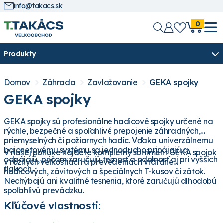
info@takacs.sk
0
Produkty
Domov
Záhrada
Zavlažovanie
GEKA spojky
GEKA spojky
GEKA spojky sú profesionálne hadicové spojky určené na
rýchle, bezpečné a spoľahlivé prepojenie záhradných,
priemyselných či požiarnych hadíc. Vďaka univerzálnemu
bajonetovému systému sa jednoducho pripájajú a
V našej ponuke nájdete kompletný sortiment GEKA spojok
odpájajú, pričom zaručujú tesnosť a odolnosť aj pri vyšších
v rôznych veľkostiach a prevedeniach vrátane
tlakoch.
hadicových, závitových a špeciálnych T-kusov či zátok.
Nechýbajú ani kvalitné tesnenia, ktoré zaručujú dlhodobú
spoľahlivú prevádzku.
Kľúčové vlastnosti: