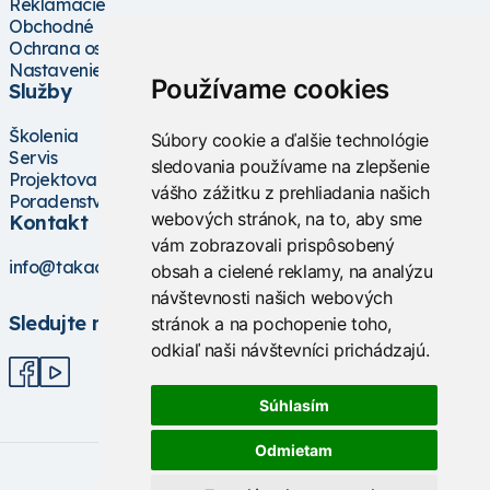
Reklamácie
Obchodné podmienky
Ochrana osobných údajov
Nastavenie cookies
Používame cookies
Služby
Školenia
Súbory cookie a ďalšie technológie
Servis
sledovania používame na zlepšenie
Projektovanie
vášho zážitku z prehliadania našich
Poradenstvo
webových stránok, na to, aby sme
Kontakt
vám zobrazovali prispôsobený
info@takacs.sk
obsah a cielené reklamy, na analýzu
návštevnosti našich webových
Sledujte nás
stránok a na pochopenie toho,
odkiaľ naši návštevníci prichádzajú.
Súhlasím
Odmietam