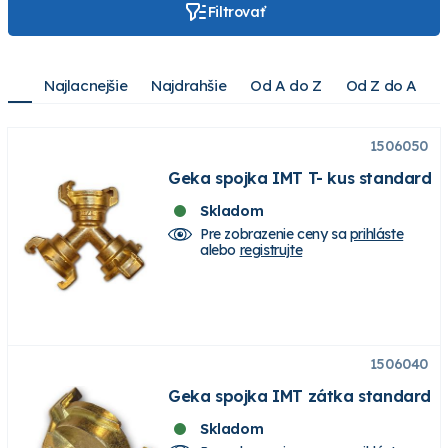
Filtrovať
Najlacnejšie
Najdrahšie
Od A do Z
Od Z do A
1506050
Geka spojka IMT T- kus standard
Skladom
Pre zobrazenie ceny sa
prihláste
alebo
registrujte
1506040
Geka spojka IMT zátka standard
Skladom