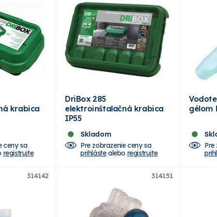
DriBox 285
Vodote
čná krabica
elektroinštalačná krabica
gélom 
IP55
Skladom
Sk
e ceny sa
Pre zobrazenie ceny sa
Pre
o
registrujte
prihláste
alebo
registrujte
prih
314142
314151