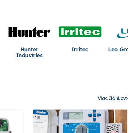
 Group Pump
Mixtron
Netafim
Viac článkov