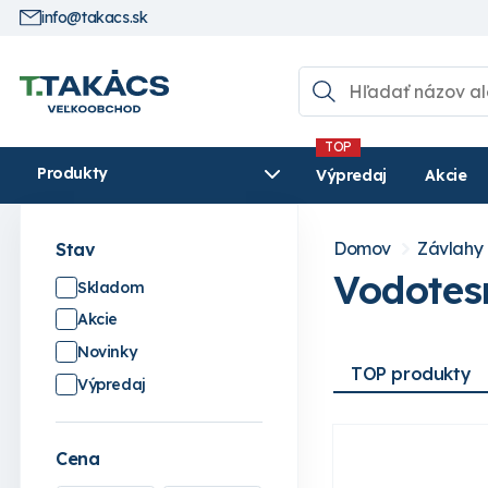
info@takacs.sk
Produkty
Výpredaj
Akcie
Domov
Závlahy
Stav
Vodotes
Skladom
Akcie
Novinky
TOP produkty
Výpredaj
Cena