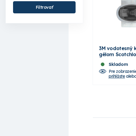
Filtrovať
3M vodotesný k
gélom Scotchlo
Skladom
Pre zobrazeni
prihláste
aleb