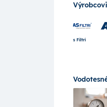
Výrobcov
Azud
Bradas
Cepe
Vodotesné