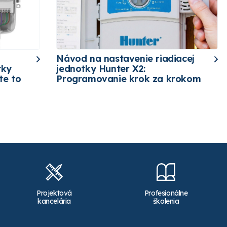
Návod na nastavenie riadiacej
tky
jednotky Hunter X2:
te to
Programovanie krok za krokom
Projektová
Profesionálne
kancelária
školenia