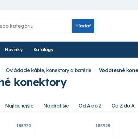
Hľadať
Novinky
Katalógy
Ovládacie káble, konektory a batérie
Vodotesné kone
né konektory
Najlacnejšie
Najdrahšie
Od A do Z
Od Z do A
185920
185928