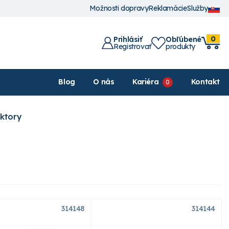
Možnosti dopravy
Reklamácie
Služby
0
Prihlásiť
Obľúbené
Registrovať
produkty
Blog
O nás
Kariéra
Kontakt
ktory
314148
314144