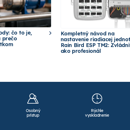
ody: čo to je,
Kompletný návod na
a prečo
nastavenie riadiacej jedno
etkom
Rain Bird ESP TM2: Zvládni
ako profesionál
Osobný
Rýchle
prístup
vyskladnenie