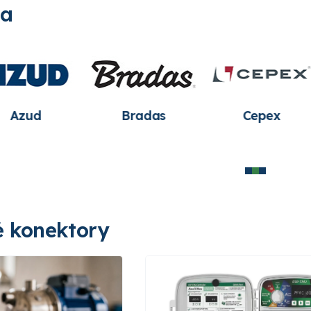
ia
x
Hunter
Irritec
Leo
Industries
 konektory