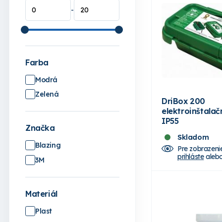
-
Farba
Modrá
Zelená
DriBox 200
elektroinštala
IP55
Značka
Skladom
Blazing
Pre zobrazeni
prihláste
aleb
3M
Materiál
Plast