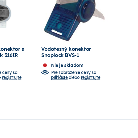
onektor s
Vodotesný konektor
k 316IR
Snaplock BVS-1
Nie je skladom
e ceny sa
Pre zobrazenie ceny sa
o
registrujte
prihláste
alebo
registrujte