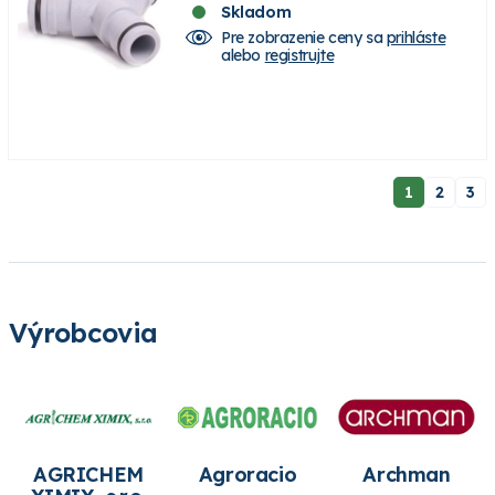
Skladom
Pre zobrazenie ceny sa
prihláste
alebo
registrujte
1
2
3
Výrobcovia
AGRICHEM
Agroracio
Archman