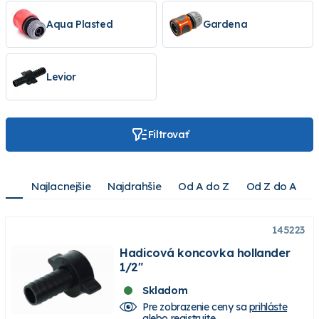
Aqua Plasted
Gardena
Levior
Filtrovať
Najlacnejšie
Najdrahšie
Od A do Z
Od Z do A
145223
Hadicová koncovka hollander
1/2"
Skladom
Pre zobrazenie ceny sa
prihláste
alebo
registrujte