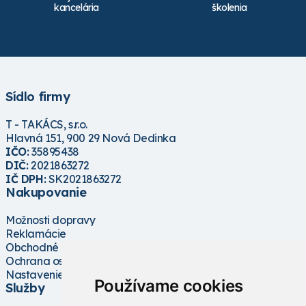
kancelária
školenia
Sídlo firmy
T - TAKÁCS, s.r.o.
Hlavná 151, 900 29 Nová Dedinka
IČO:
35895438
DIČ:
2021863272
IČ DPH:
SK2021863272
Nakupovanie
Možnosti dopravy
Reklamácie
Obchodné podmienky
Ochrana osobných údajov
Nastavenie cookies
Používame cookies
Služby