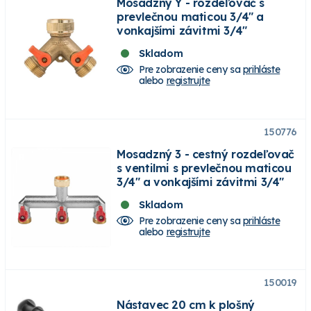
Mosadzný Y - rozdeľovač s
prevlečnou maticou 3/4" a
vonkajšími závitmi 3/4"
Skladom
Pre zobrazenie ceny sa
prihláste
alebo
registrujte
150776
Mosadzný 3 - cestný rozdeľovač
s ventilmi s prevlečnou maticou
3/4" a vonkajšími závitmi 3/4"
Skladom
Pre zobrazenie ceny sa
prihláste
alebo
registrujte
150019
Nástavec 20 cm k plošný