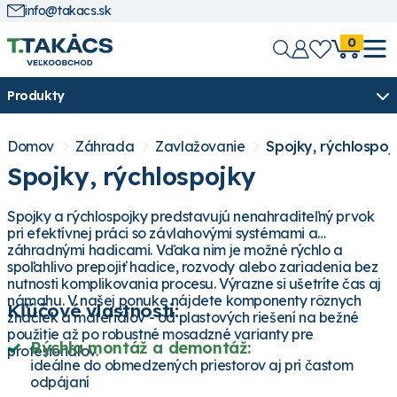
info@takacs.sk
0
Produkty
Domov
Záhrada
Zavlažovanie
Spojky, rýchlospoj
Spojky, rýchlospojky
Spojky a rýchlospojky predstavujú nenahraditeľný prvok
pri efektívnej práci so závlahovými systémami a
záhradnými hadicami. Vďaka nim je možné rýchlo a
spoľahlivo prepojiť hadice, rozvody alebo zariadenia bez
nutnosti komplikovania procesu. Výrazne si ušetríte čas aj
námahu. V našej ponuke nájdete komponenty rôznych
Kľúčové vlastnosti:
značiek a materiálov - od plastových riešení na bežné
použitie až po robustné mosadzné varianty pre
Rýchla montáž a demontáž:
profesionálov.
ideálne do obmedzených priestorov aj pri častom
odpájaní