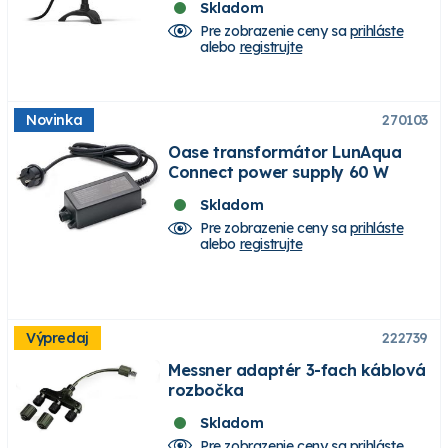
Skladom
Pre zobrazenie ceny sa
prihláste
alebo
registrujte
Novinka
270103
Oase transformátor LunAqua
Connect power supply 60 W
Skladom
Pre zobrazenie ceny sa
prihláste
alebo
registrujte
Výpredaj
222739
Messner adaptér 3-fach káblová
rozbočka
Skladom
Pre zobrazenie ceny sa
prihláste