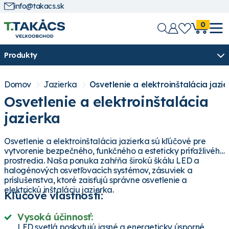
info@takacs.sk
0
Produkty
Domov
Jazierka
Osvetlenie a elektroinštalácia jazi
Osvetlenie a elektroinštalácia
jazierka
Osvetlenie a elektroinštalácia jazierka sú kľúčové pre
vytvorenie bezpečného, funkčného a esteticky príťažlivého
prostredia. Naša ponuka zahŕňa širokú škálu LED a
halogénových osvetľovacích systémov, zásuviek a
príslušenstva, ktoré zaisťujú správne osvetlenie a
elektrickú inštaláciu jazierka.
Kľúčové vlastnosti:
Vysoká účinnosť:
LED svetlá poskytujú jasné a energeticky úsporné