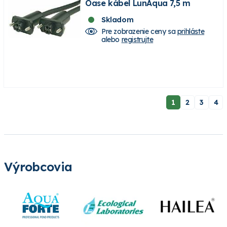
Oase kábel LunAqua 7,5 m
Skladom
Pre zobrazenie ceny sa
prihláste
alebo
registrujte
1
2
3
4
Výrobcovia