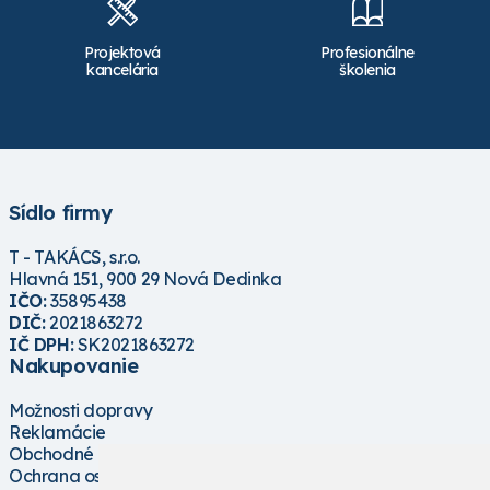
Projektová
Profesionálne
kancelária
školenia
Sídlo firmy
T - TAKÁCS, s.r.o.
Hlavná 151, 900 29 Nová Dedinka
IČO:
35895438
DIČ:
2021863272
IČ DPH:
SK2021863272
Nakupovanie
Možnosti dopravy
Reklamácie
Obchodné podmienky
Ochrana osobných údajov