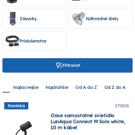
Osvetlenie Pontec
Halogénové svietidlo Messner
Konektory k záhradnému osvetleniu
Zásuvky
Náhradné diely
Zásuvka Oase pre jazierka
Príslušenstvo k záhradnému osvetleniu
Príslušenstvo
Filtrovať
Najlacnejšie
Najdrahšie
Od A do Z
Od Z do A
Novinka
270101
Oase samostatné svietidlo
LunAqua Connect M Solo white,
10 m kábel