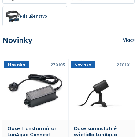
Príslušenstvo
Novinky
Viac
Novinka
270103
Novinka
270101
Oase transformátor
Oase samostatné
LunAqua Connect
svietidlo LunAqua