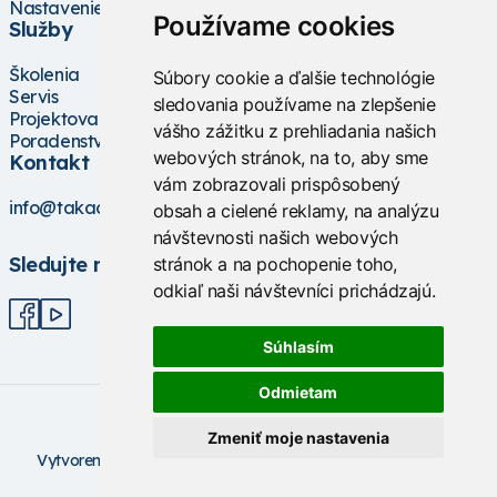
Nastavenie cookies
Používame cookies
Služby
Školenia
Súbory cookie a ďalšie technológie
Servis
sledovania používame na zlepšenie
Projektovanie
vášho zážitku z prehliadania našich
Poradenstvo
webových stránok, na to, aby sme
Kontakt
vám zobrazovali prispôsobený
info@takacs.sk
obsah a cielené reklamy, na analýzu
návštevnosti našich webových
Sledujte nás
stránok a na pochopenie toho,
odkiaľ naši návštevníci prichádzajú.
Súhlasím
Odmietam
Zmeniť moje nastavenia
V
ytvorené na technológii BarIS .NET
(c) KASO Technologies
s.r.o
https://www.baris.sk