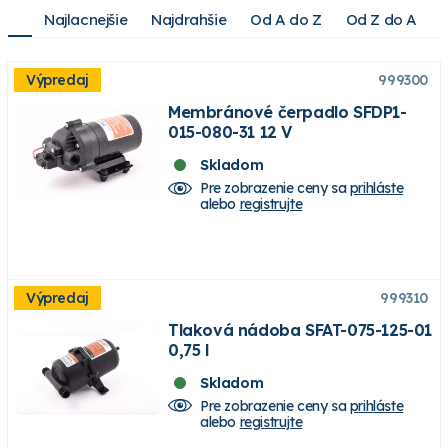
Najlacnejšie
Najdrahšie
Od A do Z
Od Z do A
Výpredaj
999300
Membránové čerpadlo SFDP1-
015-080-31 12 V
Skladom
Pre zobrazenie ceny sa
prihláste
alebo
registrujte
Výpredaj
999310
Tlaková nádoba SFAT-075-125-01
0,75 l
Skladom
Pre zobrazenie ceny sa
prihláste
alebo
registrujte