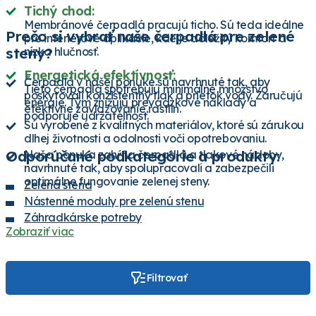
Tichý chod:
Membránové čerpadlá pracujú ticho. Sú teda ideálne
Prečo si vybrať naše čerpadlá pre zelené
pre interiérové aplikácie, kde je dôležitý komfort a
steny?
nízka hlučnosť.
Energetická efektívnosť:
Čerpadlá v našej ponuke sú navrhnuté tak, aby
Tieto čerpadlá spotrebujú minimálne množstvo
poskytovali konzistentný tlak a prietok vody. Zaručujú
energie. Tým znižujú prevádzkové náklady a
efektívne zavlažovanie rastlín.
podporuje udržateľnosť.
Sú vyrobené z kvalitných materiálov, ktoré sú zárukou
dlhej životnosti a odolnosti voči opotrebovaniu.
Odporúčané podkategórie a produkty:
Naša ponuka zahŕňa čerpadlá a tlakové nádoby,
navrhnuté tak, aby spolupracovali a zabezpečili
optimálne fungovanie zelenej steny.
Zelená stena
Nástenné moduly pre zelenú stenu
Záhradkárske potreby
Zobraziť viac
Hnojivá
Filtrovať