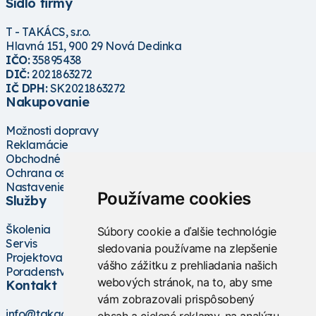
Sídlo firmy
T - TAKÁCS, s.r.o.
Hlavná 151, 900 29 Nová Dedinka
IČO:
35895438
DIČ:
2021863272
IČ DPH:
SK2021863272
Nakupovanie
Možnosti dopravy
Reklamácie
Obchodné podmienky
Ochrana osobných údajov
Nastavenie cookies
Používame cookies
Služby
Školenia
Súbory cookie a ďalšie technológie
Servis
sledovania používame na zlepšenie
Projektovanie
vášho zážitku z prehliadania našich
Poradenstvo
webových stránok, na to, aby sme
Kontakt
vám zobrazovali prispôsobený
info@takacs.sk