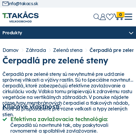
info@takacs.sk
0
Produkty
Domov
Záhrada
Zelená stena
Čerpadlá pre zelen
Čerpadlá pre zelené steny
Čerpadlá pre zelené steny sú nevyhnutné pre udržanie
správnej vlhkosti a výživy rastlín. Sú to špeciálne navrhnuté
čerpadlá, ktoré zabezpečujú efektívne zavlažovanie a
cirkuláciu vody. Vďaka tomu prispievajú k zdravému rastu
vegetácie na vertikálnych záhradách. V ponuke nájdete
rôzne typy membránových čerpadiel a tlakových nádob,
Kľúčové vlastnosti:
ktoré sú prispôsobené pre rôzne veľkosti a typy zelených
stien.
Efektívna zavlažovacia technológia:
Čerpadlá sú navrhnuté tak, aby poskytovali
rovnomerné a spoľahlivé zavlažovanie.