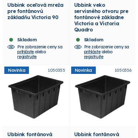
Ubbink oceľová mreža
Ubbink veko
pre fontánovú
servisného otvoru pre
základňu Victoria 90
fontánové základne
Victoria a Victoria
Quadro
Skladom
Skladom
Pre zobrazenie ceny sa
Pre zobrazenie ceny sa
prihláste
alebo
prihláste
alebo
registrujte
registrujte
Novinka
1050355
Novinka
1050356
Ubbink fontánová
Ubbink fontánová