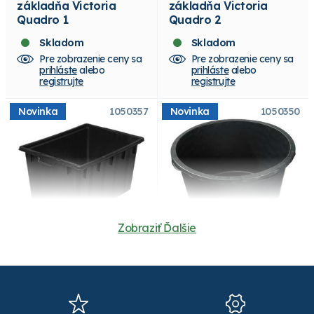
základňa Victoria
základňa Victoria
Quadro 1
Quadro 2
Skladom
Skladom
Pre zobrazenie ceny sa
Pre zobrazenie ceny sa
prihláste
alebo
prihláste
alebo
registrujte
registrujte
Novinka
1050357
Novinka
1050350
Zobraziť Ďalšie
Ubbink fontánová
Ubbink fontánová
základňa Victoria
základňa Victoria 112
Quadro 3
Skladom
Skladom