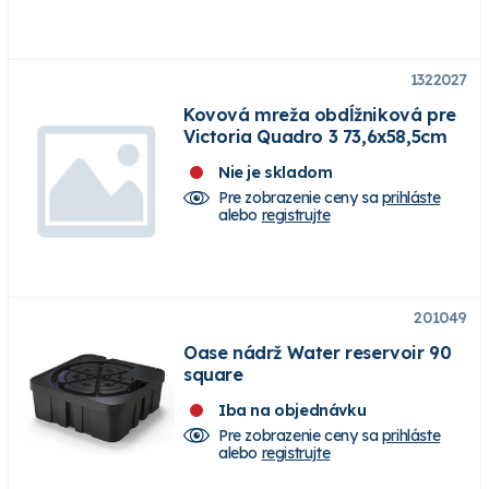
1322027
Kovová mreža obdĺžniková pre
Victoria Quadro 3 73,6x58,5cm
Nie je skladom
Pre zobrazenie ceny sa
prihláste
alebo
registrujte
201049
Oase nádrž Water reservoir 90
square
Iba na objednávku
Pre zobrazenie ceny sa
prihláste
alebo
registrujte