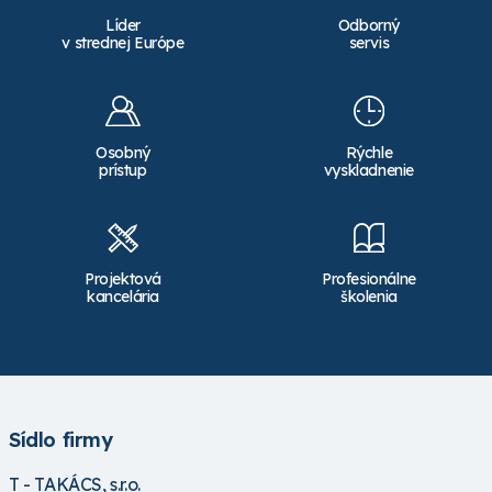
Pre zobrazenie ceny sa
Pre zobrazenie ceny sa
Líder
Odborný
prihláste
alebo
prihláste
alebo
v strednej Európe
servis
registrujte
registrujte
Novinka
1050347
Novinka
1050349
Osobný
Rýchle
prístup
vyskladnenie
Projektová
Profesionálne
kancelária
školenia
Ubbink fontánová
Ubbink fontánová
základňa Victoria 60
základňa Victoria 90
Skladom
Skladom
Pre zobrazenie ceny sa
Pre zobrazenie ceny sa
prihláste
alebo
prihláste
alebo
Sídlo firmy
registrujte
registrujte
T - TAKÁCS, s.r.o.