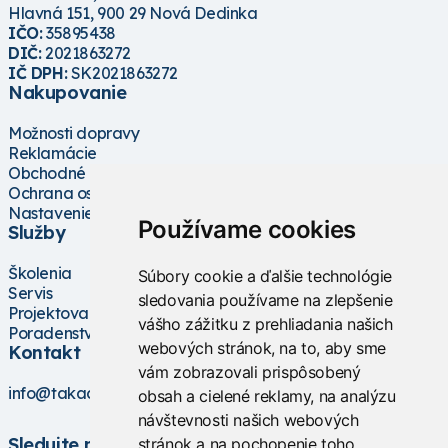
Novinka
1322025
Novinka
1322026
Hlavná 151, 900 29 Nová Dedinka
IČO:
35895438
DIČ:
2021863272
IČ DPH:
SK2021863272
Nakupovanie
Možnosti dopravy
Reklamácie
Obchodné podmienky
Ochrana osobných údajov
Ubbink oceľová mreža
Ubbink oceľová mreža
Nastavenie cookies
Používame cookies
pre fontánovú
pre fontánovú
Služby
základňu Victoria
základňu Victoria
Quadro 1
Quadro 2
Školenia
Súbory cookie a ďalšie technológie
Servis
sledovania používame na zlepšenie
Skladom
Skladom
Projektovanie
vášho zážitku z prehliadania našich
Pre zobrazenie ceny sa
Pre zobrazenie ceny sa
Poradenstvo
prihláste
alebo
prihláste
alebo
webových stránok, na to, aby sme
Kontakt
registrujte
registrujte
vám zobrazovali prispôsobený
info@takacs.sk
obsah a cielené reklamy, na analýzu
návštevnosti našich webových
Sledujte nás
stránok a na pochopenie toho,