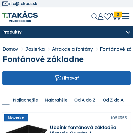
info@takacs.sk
0
Produkty
Domov
Jazierka
Atrakcie a fontány
Fontánové zá
Fontánové základne
Filtrovať
Najlacnejšie
Najdrahšie
Od A do Z
Od Z do A
Novinka
1050355
Ubbink fontánová základňa