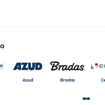
ia
Cepex
Hunter
Irritec
Industries