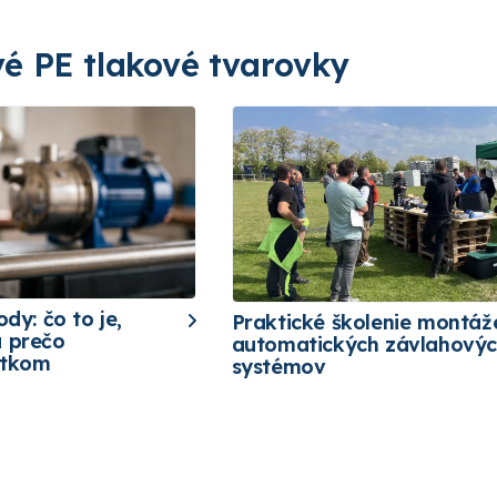
é PE tlakové tvarovky
ody: čo to je,
Praktické školenie montáž
a prečo
automatických závlahový
etkom
systémov