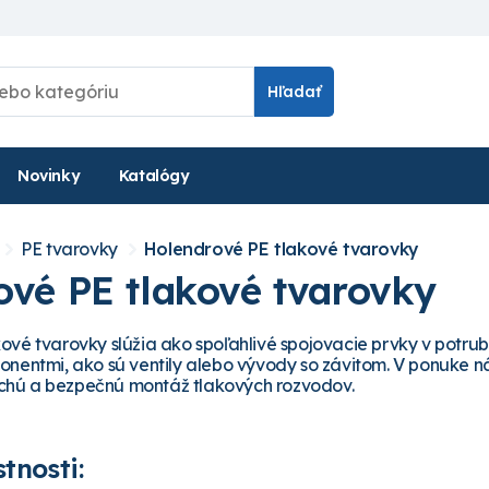
Hľadať
Novinky
Katalógy
PE tvarovky
Holendrové PE tlakové tvarovky
ové PE tlakové tvarovky
ové tvarovky slúžia ako spoľahlivé spojovacie prvky v potrub
onentmi, ako sú ventily alebo vývody so závitom. V ponuke ná
hú a bezpečnú montáž tlakových rozvodov.
tnosti: