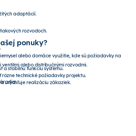
žitých adaptácií.
tlakových rozvodoch.
našej ponuky?
.
priemysel alebo domáce využitie, kde sú požiadavky na
ventilmi alebo distribučnými rozvodmi.
 a stabilnú funkciu systému.
ť rôzne technické požiadavky projektu.
áradia.
 urýchľuje realizáciu zákaziek.