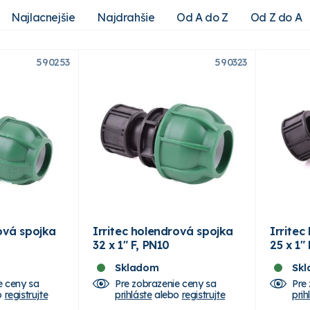
Najlacnejšie
Najdrahšie
Od A do Z
Od Z do A
590253
590323
ová spojka
Irritec holendrová spojka
Irritec
32 x 1" F, PN10
25 x 1"
Skladom
Sk
e ceny sa
Pre zobrazenie ceny sa
Pre
o
registrujte
prihláste
alebo
registrujte
prih