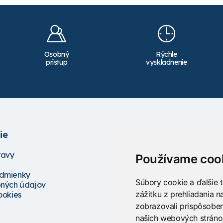
Osobný
Rýchle
prístup
vyskladnenie
ie
Služby
ravy
Školenia
Používame coo
Servis
dmienky
Projektovanie
Súbory cookie a ďalšie 
ných údajov
Poradenstvo
zážitku z prehliadania 
ookies
zobrazovali prispôsoben
našich webových stránok