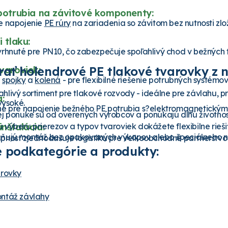
potrubia na závitové komponenty:
e napojenie
PE rúry
na zariadenia so závitom bez nutnosti zlo
i tlaku:
rhnuté pre PN10, čo zabezpečuje spoľahlivý chod v bežných 
brať holendrové PE tlakové tvarovky z 
varoviek:
a
spojky
a
kolená
- pre flexibilné riešenie potrubných systémov
livý sortiment pre tlakové rozvody - ideálne pre závlahu, 
a:
vysoké.
é pre napojenie bežného PE potrubia s?elektromagnetickými 
j ponuke sú od overených výrobcov a ponúkajú dlhú životnosť
nštalácia:
výberu prierezov a typov tvaroviek dokážete flexibilne rieši
ujú montáž bez opakovaných výkopov alebo špeciálneho n
nosť zjednodušuje logistiku pre veľkoobchodné partnerstvo a
 podkategórie a produkty:
arovky
ntáž závlahy
pojka