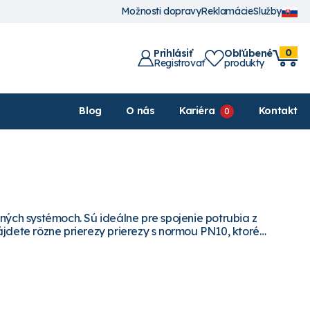
Možnosti dopravy
Reklamácie
Služby
0
Prihlásiť
Obľúbené
Registrovať
produkty
Blog
O nás
Kariéra
Kontakt
ných systémoch. Sú ideálne pre spojenie potrubia z
jdete rôzne prierezy prierezy s normou PN10, ktoré