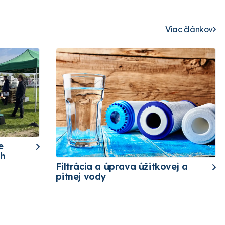
Viac článkov
e
ch
Filtrácia a úprava úžitkovej a
pitnej vody