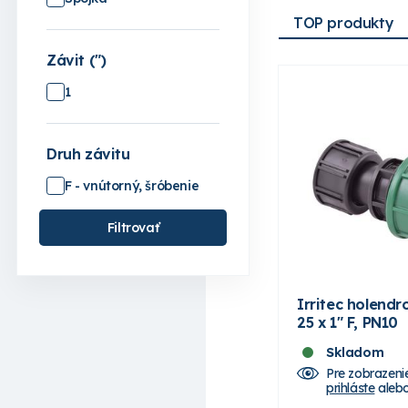
TOP produkty
Závit (")
1
Druh závitu
F - vnútorný, šróbenie
Filtrovať
Irritec holendr
25 x 1" F, PN10
Skladom
Pre zobrazeni
prihláste
aleb