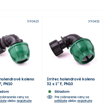
590425
590432
 holendrové koleno
Irritec holendrové koleno
 F, PN10
32 x 1" F, PN10
ladom
Skladom
 zobrazenie ceny sa
Pre zobrazenie ceny sa
láste
alebo
registrujte
prihláste
alebo
registrujte