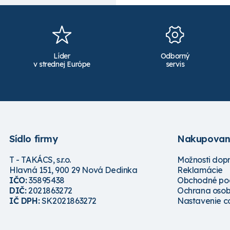
Líder
Odborný
v strednej Európe
servis
Sídlo firmy
Nakupovan
T - TAKÁCS, s.r.o.
Možnosti dop
Hlavná 151, 900 29 Nová Dedinka
Reklamácie
IČO:
35895438
Obchodné po
DIČ:
2021863272
Ochrana osob
IČ DPH:
SK2021863272
Nastavenie c