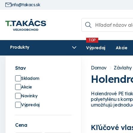
info@takacs.sk
Produkty
Výpredaj
Akcie
Domov
Závlahy
Stav
Holendr
Skladom
Akcie
Holendrové PE tlak
Novinky
polyetylénu s komp
umožňujú jednoduc
Výpredaj
Cena
Kľúčové vlas