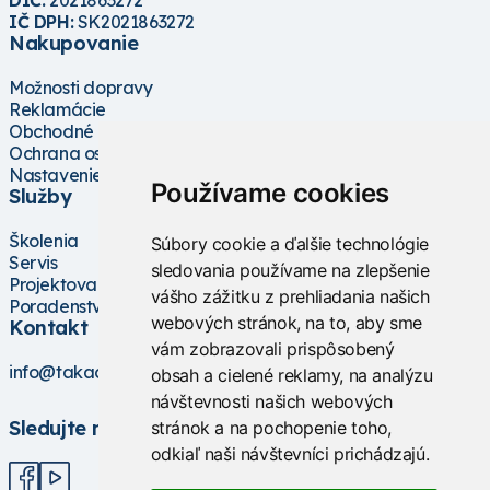
IČ DPH:
SK2021863272
Nakupovanie
Možnosti dopravy
Reklamácie
Obchodné podmienky
Ochrana osobných údajov
Nastavenie cookies
Používame cookies
Služby
Školenia
Súbory cookie a ďalšie technológie
Servis
sledovania používame na zlepšenie
Projektovanie
vášho zážitku z prehliadania našich
Poradenstvo
webových stránok, na to, aby sme
Kontakt
vám zobrazovali prispôsobený
info@takacs.sk
obsah a cielené reklamy, na analýzu
návštevnosti našich webových
Sledujte nás
stránok a na pochopenie toho,
odkiaľ naši návštevníci prichádzajú.