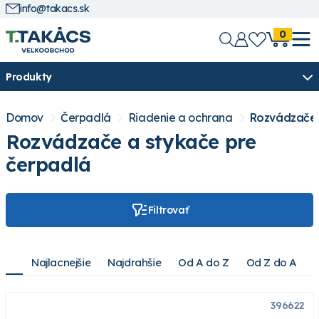
info@takacs.sk
0
Produkty
Domov
Čerpadlá
Riadenie a ochrana
Rozvádzače 
Rozvádzače a stykače pre
čerpadlá
Filtrovať
Najlacnejšie
Najdrahšie
Od A do Z
Od Z do A
396622