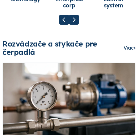
corp
system
Rozvádzače a stykače pre
Viac
čerpadlá