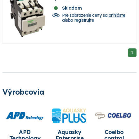
Skladom
Pre zobrazenie ceny sa
prihláste
alebo
registrujte
1
Výrobcovia
APD
Aquasky
Coelbo
Technology
Enterprise
control