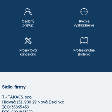
Osobný
Rýchle
prístup
vyskladnenie
Projektová
Profesionálne
kancelária
školenia
Sídlo firmy
T - TAKÁCS, s.r.o.
Hlavná 151, 900 29 Nová Dedinka
IČO:
35895438
DIČ:
2021863272