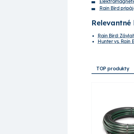
Elektromagnetic
Rain Bird pripá
Relevantné 
Rain Bird: Závla
Hunter vs. Rain 
TOP produkty