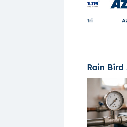
zud
Bradas
Cepex
Rain Bird 