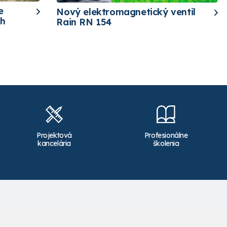
e
Nový elektromagnetický ventil
ch
Rain RN 154
Projektová
Profesionálne
kancelária
školenia
Kontakt