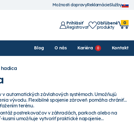
Možnosti dopravy
Reklamácie
Služby
0
Prihlásiť
Obľúbené
Registrovať
produkty
Blog
O nás
Kariéra
Kontakt
i hadica
a
ačov v automatických závlahových systémoch. Umožňujú
nia vývodu. Flexibilné spojenie zároveň pomáha chrániť
ťažením terénu.
 montáž postrekovačov v záhradách, parkoch alebo na
 T-kusmi umožňuje vytvoriť praktické napojenie