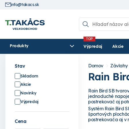
info@takacs.sk
Produkty
Výpredaj
Akcie
Domov
Závlahy
Stav
Rain Bir
Skladom
Akcie
Rain Bird SB tvaro
Novinky
jednoduché napojen
postrekovač aj po
Výpredaj
Systém Rain Bird S
športových plochác
postrekovača aj v 
Cena