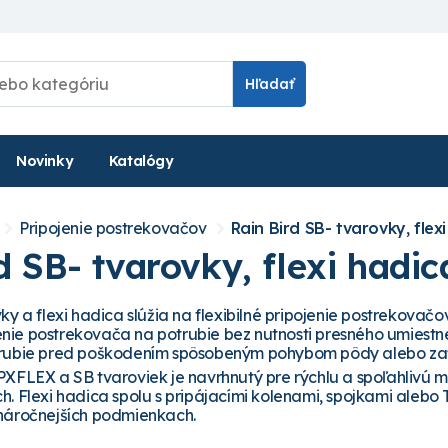
Hľadať
Novinky
Katalógy
Pripojenie postrekovačov
Rain Bird SB- tvarovky, flex
d SB- tvarovky, flexi hadic
vky a flexi hadica slúžia na flexibilné pripojenie postrekov
ie postrekovača na potrubie bez nutnosti presného umiestne
trubie pred poškodením spôsobeným pohybom pôdy alebo za
PXFLEX a SB tvaroviek je navrhnutý pre rýchlu a spoľahlivú
h. Flexi hadica spolu s pripájacími kolenami, spojkami alebo
náročnejších podmienkach.