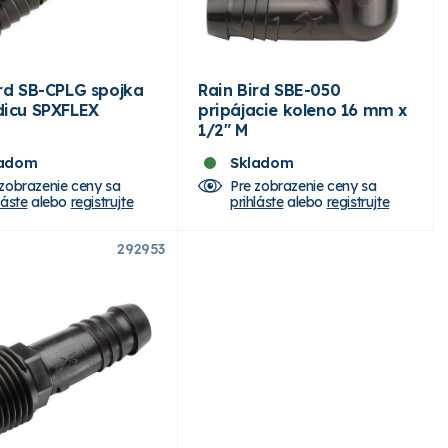
ird SB-CPLG spojka
Rain Bird SBE-050
dicu SPXFLEX
pripájacie koleno 16 mm x
1/2" M
ladom
Skladom
 zobrazenie ceny sa
Pre zobrazenie ceny sa
láste
alebo
registrujte
prihláste
alebo
registrujte
292953