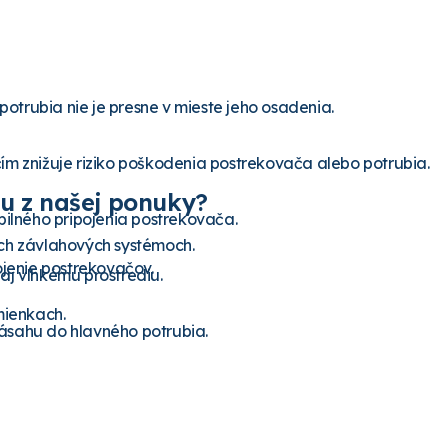
trubia nie je presne v mieste jeho osadenia.
ím znižuje riziko poškodenia postrekovača alebo potrubia.
cu z našej ponuky?
bilného pripojenia postrekovača.
ych závlahových systémoch.
ojenie postrekovačov.
aj vlhkému prostrediu.
mienkach.
ásahu do hlavného potrubia.