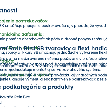
stnosti
apojenie postrekovačov:
umožňuje pripojenie postrekovača aj v prípade, že vývod po
anického zaťaženia:
enie pomáha absorbovať tlak pôdy a drobné pohyby terénu, č
rať Rain Bird SB tvarovky a flexi hadi
 systém tvaroviek:
ná, spojky a T-kusy SB umožňujú jednoduché vytvorenie flexi
Bird
patria medzi overené riešenia používané v profesionáln
hadica:
avrhnuté tak, aby spolu tvorili kompatibilný systém pre prip
nutá pre použitie v závlahových systémoch a odoláva tlaku 
jenie zjednodušuje montáž aj servis závlahového systému.
šenie pre servis a úpravy:
eriály zabezpečujú dlhodobú prevádzku aj v náročných pod
ojenie uľahčuje výmenu alebo nastavenie postrekovača bez z
 podkategórie a produkty
ekovače Rain Bird
d