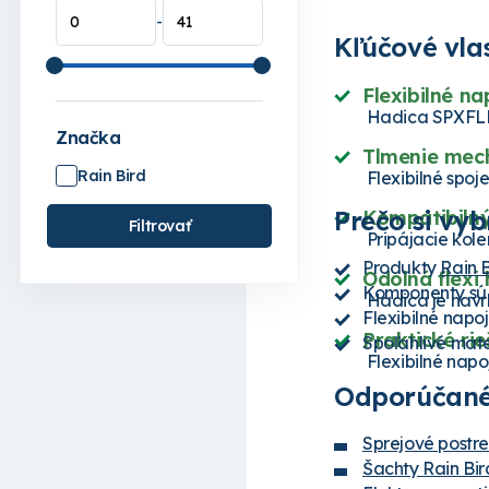
-
Kľúčové vla
Flexibilné n
Hadica SPXFLEX 
Značka
Tlmenie mech
Rain Bird
Flexibilné spoj
Prečo si vyb
Kompatibilný
Filtrovať
Pripájacie kole
Produkty
Rain 
Odolná flexi 
Komponenty sú n
Hadica je navrh
Flexibilné napo
Praktické rie
Spoľahlivé mat
Flexibilné nap
Odporúčané
Sprejové postr
Šachty Rain Bir