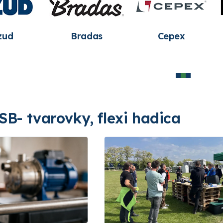
Hunter
Irritec
Leo Group 
Industries
SB- tvarovky, flexi hadica