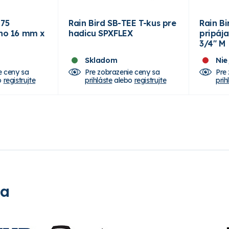
075
Rain Bird SB-TEE T-kus pre
Rain Bi
eno 16 mm x
hadicu SPXFLEX
pripáj
3/4" M
Skladom
Nie
e ceny sa
Pre zobrazenie ceny sa
Pre
o
registrujte
prihláste
alebo
registrujte
prih
ia