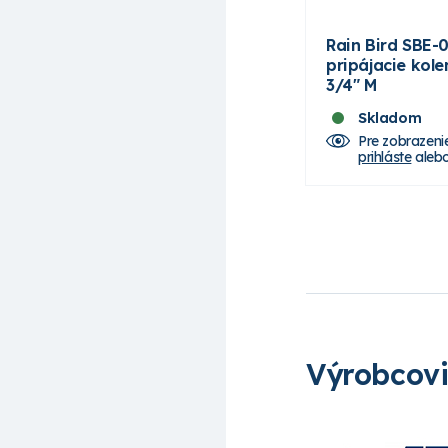
Rain Bird SBE-
pripájacie kol
3/4" M
Skladom
Pre zobrazeni
prihláste
aleb
Výrobcov