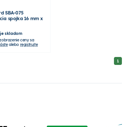
rd SBA-075
acia spojka 16 mm x
 je skladom
 zobrazenie ceny sa
láste
alebo
registrujte
1