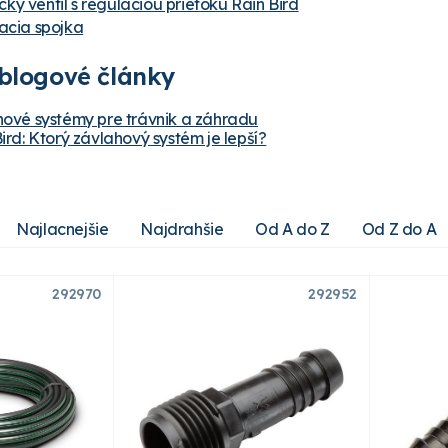
ký ventil s reguláciou prietoku Rain Bird
jacia spojka
blogové články
hové systémy pre trávnik a záhradu
Bird: Ktorý závlahový systém je lepší?
Najlacnejšie
Najdrahšie
Od A do Z
Od Z do A
292970
292952