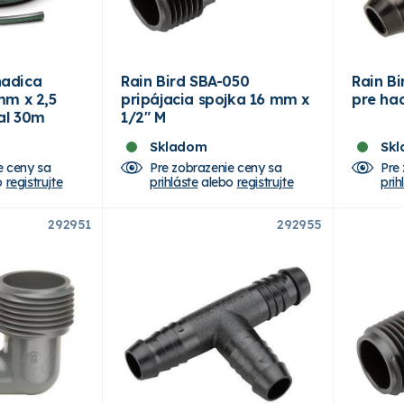
 hadica
Rain Bird SBA-050
Rain B
mm x 2,5
pripájacia spojka 16 mm x
pre ha
al 30m
1/2" M
Skladom
Sk
e ceny sa
Pre zobrazenie ceny sa
Pre
o
registrujte
prihláste
alebo
registrujte
prih
292951
292955