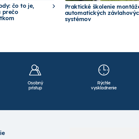
ody: čo to je,
Praktické školenie montáž
a prečo
automatických závlahový
etkom
systémov
Osobný
Rýchle
prístup
vyskladnenie
ie
Služby