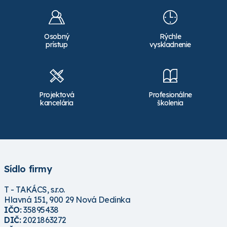
Osobný
Rýchle
prístup
vyskladnenie
Projektová
Profesionálne
kancelária
školenia
Sídlo firmy
T - TAKÁCS, s.r.o.
Hlavná 151, 900 29 Nová Dedinka
IČO:
35895438
DIČ:
2021863272