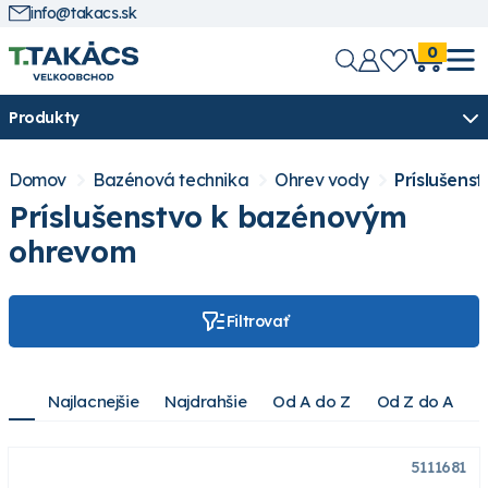
info@takacs.sk
0
Produkty
Domov
Bazénová technika
Ohrev vody
Príslušens
Príslušenstvo k bazénovým
ohrevom
Filtrovať
Najlacnejšie
Najdrahšie
Od A do Z
Od Z do A
5111681