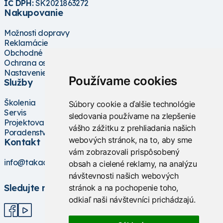
IČ DPH:
SK2021863272
Nakupovanie
Možnosti dopravy
Reklamácie
Obchodné podmienky
Ochrana osobných údajov
Nastavenie cookies
Používame cookies
Služby
Školenia
Súbory cookie a ďalšie technológie
Servis
sledovania používame na zlepšenie
Projektovanie
vášho zážitku z prehliadania našich
Poradenstvo
webových stránok, na to, aby sme
Kontakt
vám zobrazovali prispôsobený
info@takacs.sk
obsah a cielené reklamy, na analýzu
návštevnosti našich webových
Sledujte nás
stránok a na pochopenie toho,
odkiaľ naši návštevníci prichádzajú.