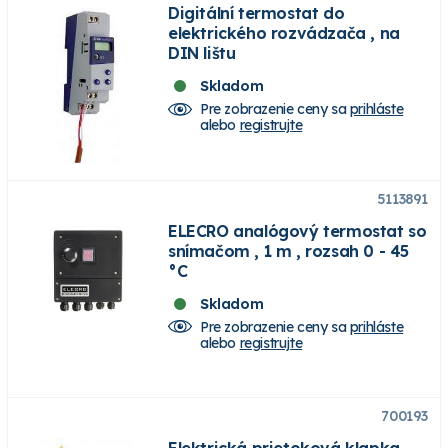
Digitální termostat do
elektrického rozvádzača , na
DIN lištu
Skladom
Pre zobrazenie ceny sa
prihláste
alebo
registrujte
5113891
ELECRO analógový termostat so
snímačom , 1 m , rozsah 0 - 45
°C
Skladom
Pre zobrazenie ceny sa
prihláste
alebo
registrujte
700193
Elektrická prietoková klapka