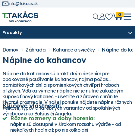
info@takacs.sk
0
Produkty
Domov
Záhrada
Kahance a sviečky
Náplne do ka
Náplne do kahancov
Náplne do kahancov sú praktickým riešením pre
opakované používanie kahancov, najmä počas
pamiatkových dní a spomienkových chvíľ pri hroboch
blízkych. Vďaka výmene náplne nie je nutné zakaždým
kupovať nový kahanec - ušetríte a zároveň chránite
životné prostredie. V našej ponuke nájdete náplne rôznych
Kľúčové vlastnosti:
veľkostí, typov a farebných variantov od spoľahlivých
výrobcov ako
Bolsius
či
Angela
.
Rôzne rozmery a doby horenia:
náplne sú dostupné v širokom rozsahu výdrže - od
niekoľkých hodín až po niekoľko dní