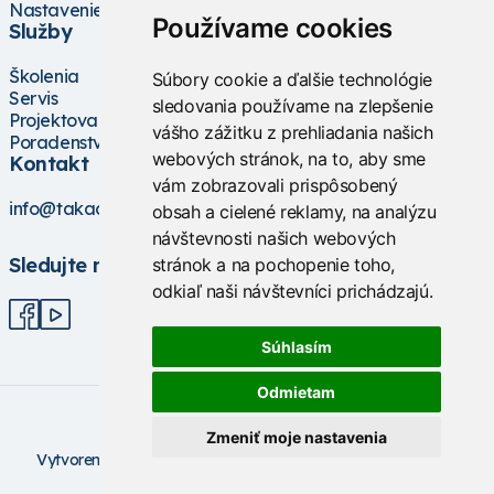
Nastavenie cookies
Používame cookies
Služby
Školenia
Súbory cookie a ďalšie technológie
Servis
sledovania používame na zlepšenie
Projektovanie
vášho zážitku z prehliadania našich
Poradenstvo
webových stránok, na to, aby sme
Kontakt
vám zobrazovali prispôsobený
info@takacs.sk
obsah a cielené reklamy, na analýzu
návštevnosti našich webových
Sledujte nás
stránok a na pochopenie toho,
odkiaľ naši návštevníci prichádzajú.
Súhlasím
Odmietam
Zmeniť moje nastavenia
V
ytvorené na technológii BarIS .NET
(c) KASO Technologies
s.r.o
https://www.baris.sk