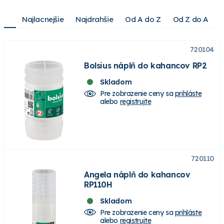
Najlacnejšie
Najdrahšie
Od A do Z
Od Z do A
720104
Bolsius náplň do kahancov RP2
Skladom
Pre zobrazenie ceny sa
prihláste
alebo
registrujte
720110
Angela náplň do kahancov
RP110H
Skladom
Pre zobrazenie ceny sa
prihláste
alebo
registrujte