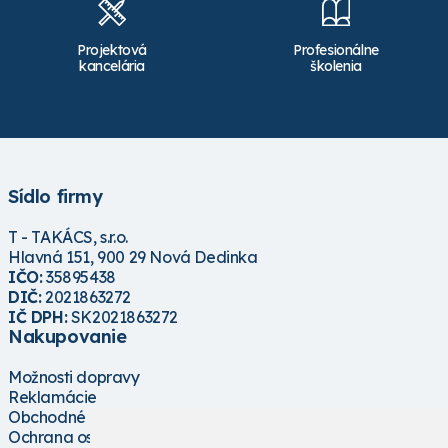
Projektová
Profesionálne
kancelária
školenia
Sídlo firmy
T - TAKÁCS, s.r.o.
Hlavná 151, 900 29 Nová Dedinka
IČO:
35895438
DIČ:
2021863272
IČ DPH:
SK2021863272
Nakupovanie
Možnosti dopravy
Reklamácie
Obchodné podmienky
Ochrana osobných údajov