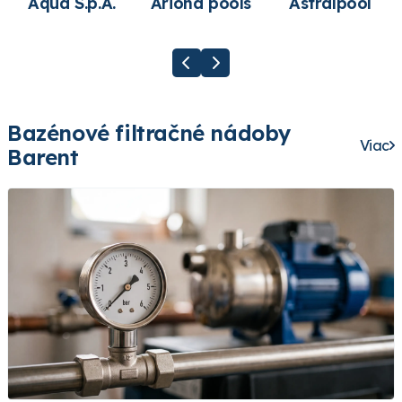
Aqua S.p.A.
Ariona pools
Astralpool
Bazénové filtračné nádoby
Viac
Barent