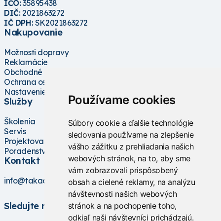
IČO:
35895438
DIČ:
2021863272
IČ DPH:
SK2021863272
Nakupovanie
Možnosti dopravy
Reklamácie
Obchodné podmienky
Ochrana osobných údajov
Nastavenie cookies
Používame cookies
Služby
Školenia
Súbory cookie a ďalšie technológie
Servis
sledovania používame na zlepšenie
Projektovanie
vášho zážitku z prehliadania našich
Poradenstvo
webových stránok, na to, aby sme
Kontakt
vám zobrazovali prispôsobený
info@takacs.sk
obsah a cielené reklamy, na analýzu
návštevnosti našich webových
Sledujte nás
stránok a na pochopenie toho,
odkiaľ naši návštevníci prichádzajú.