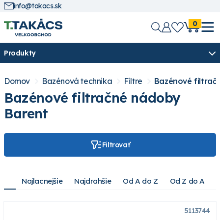
info@takacs.sk
0
Produkty
Domov
Bazénová technika
Filtre
Bazénové filtra
Bazénové filtračné nádoby
Barent
Filtrovať
Najlacnejšie
Najdrahšie
Od A do Z
Od Z do A
5113744