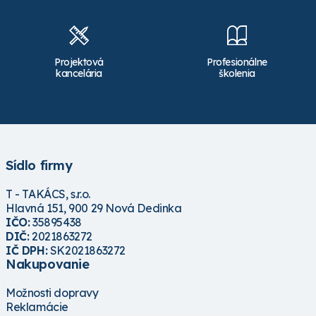
Projektová
Profesionálne
kancelária
školenia
Sídlo firmy
T - TAKÁCS, s.r.o.
Hlavná 151, 900 29 Nová Dedinka
IČO:
35895438
DIČ:
2021863272
IČ DPH:
SK2021863272
Nakupovanie
Možnosti dopravy
Reklamácie