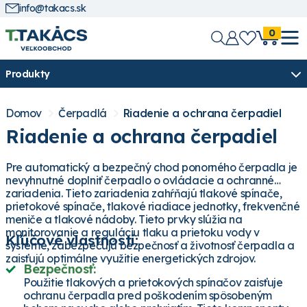
info@takacs.sk
0
Produkty
Domov
Čerpadlá
Riadenie a ochrana čerpadiel
Riadenie a ochrana čerpadiel
Pre automatický a bezpečný chod ponorného čerpadla je
nevyhnutné doplniť čerpadlo o ovládacie a ochranné
zariadenia. Tieto zariadenia zahŕňajú tlakové spínače,
prietokové spínače, tlakové riadiace jednotky, frekvenčné
meniče a tlakové nádoby. Tieto prvky slúžia na
monitorovanie a reguláciu tlaku a prietoku vody v
Kľúčové vlastnosti:
systéme, zabezpečujú bezpečnosť a životnosť čerpadla a
zaisťujú optimálne využitie energetických zdrojov.
Bezpečnosť:
Použitie tlakových a prietokových spínačov zaisťuje
ochranu čerpadla pred poškodením spôsobeným