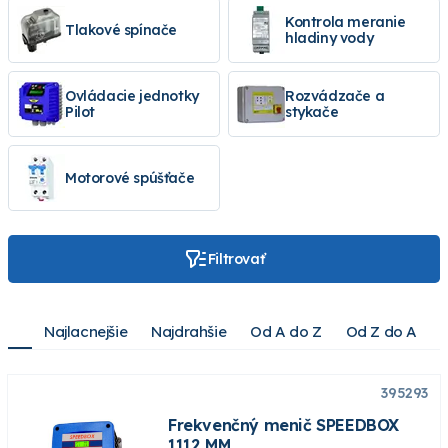
Frekvenčný menič ITTP
Kontrola meranie
Tlakové spínače
hladiny vody
Ovládacie jednotky
Rozvádzače a
Pilot
stykače
Motorové spúšťače
Filtrovať
Najlacnejšie
Najdrahšie
Od A do Z
Od Z do A
395293
Frekvenčný menič SPEEDBOX
1112 MM