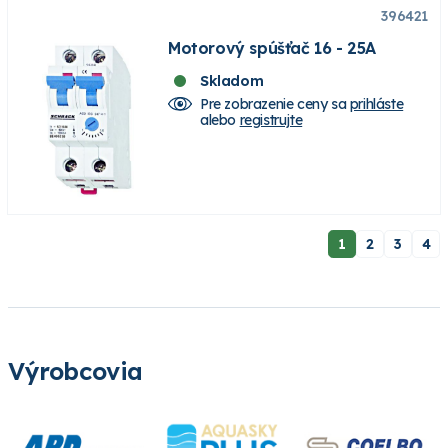
396421
Motorový spúšťač 16 - 25A
Skladom
Pre zobrazenie ceny sa
prihláste
alebo
registrujte
1
2
3
4
Výrobcovia