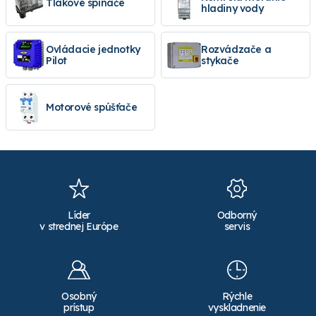
Tlakové spínače
hladiny vody
Ovládacie jednotky
Rozvádzače a
Pilot
stykače
Motorové spúšťače
Líder
Odborný
v strednej Európe
servis
Osobný
Rýchle
prístup
vyskladnenie