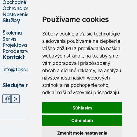
Obchodné podmienky
Ochrana osobných údajov
Nastavenie cookies
Používame cookies
Služby
Školenia
Súbory cookie a ďalšie technológie
Servis
sledovania používame na zlepšenie
Projektovanie
vášho zážitku z prehliadania našich
Poradenstvo
webových stránok, na to, aby sme
Kontakt
vám zobrazovali prispôsobený
info@takacs.sk
obsah a cielené reklamy, na analýzu
návštevnosti našich webových
Sledujte nás
stránok a na pochopenie toho,
odkiaľ naši návštevníci prichádzajú.
Súhlasím
Odmietam
Zmeniť moje nastavenia