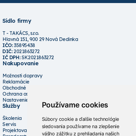
Sídlo firmy
T - TAKÁCS, s.r.o.
Hlavná 151, 900 29 Nová Dedinka
IČO:
35895438
DIČ:
2021863272
IČ DPH:
SK2021863272
Nakupovanie
Možnosti dopravy
Reklamácie
Obchodné podmienky
Ochrana osobných údajov
Nastavenie cookies
Používame cookies
Služby
Školenia
Súbory cookie a ďalšie technológie
Servis
sledovania používame na zlepšenie
Projektovanie
vášho zážitku z prehliadania našich