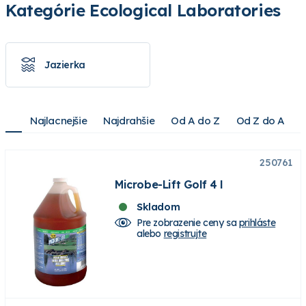
Kategórie Ecological Laboratories
Jazierka
Najlacnejšie
Najdrahšie
Od A do Z
Od Z do A
250761
Microbe-Lift Golf 4 l
Skladom
Pre zobrazenie ceny sa
prihláste
alebo
registrujte