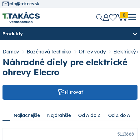
info@takacs.sk
0
Produkty
Domov
Bazénová technika
Ohrev vody
Elektrický 
Náhradné diely pre elektrické
ohrevy Elecro
Filtrovať
Najlacnejšie
Najdrahšie
Od A do Z
Od Z do A
5113668