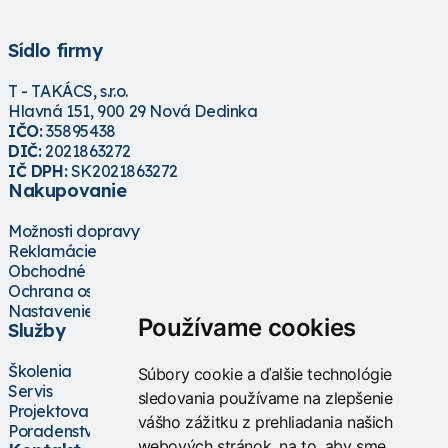
Sídlo firmy
T - TAKÁCS, s.r.o.
Hlavná 151, 900 29 Nová Dedinka
IČO:
35895438
DIČ:
2021863272
IČ DPH:
SK2021863272
Nakupovanie
Možnosti dopravy
Reklamácie
Obchodné podmienky
Ochrana osobných údajov
Nastavenie cookies
Používame cookies
Služby
Školenia
Súbory cookie a ďalšie technológie
Servis
sledovania používame na zlepšenie
Projektovanie
vášho zážitku z prehliadania našich
Poradenstvo
webových stránok, na to, aby sme