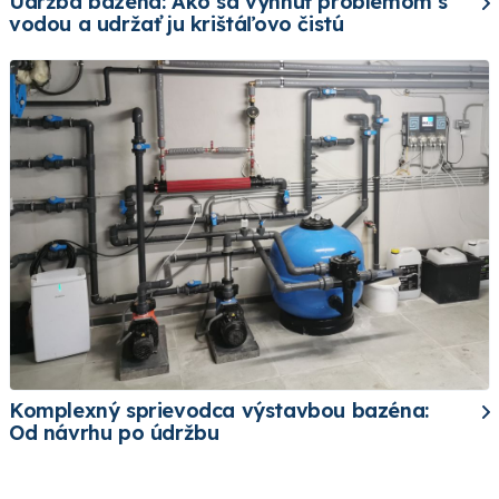
Údržba bazéna: Ako sa vyhnúť problémom s
vodou a udržať ju krištáľovo čistú
Komplexný sprievodca výstavbou bazéna:
Od návrhu po údržbu