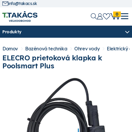
info@takacs.sk
0
Produkty
Domov
Bazénová technika
Ohrev vody
Elektrický 
ELECRO prietoková klapka k
Poolsmart Plus