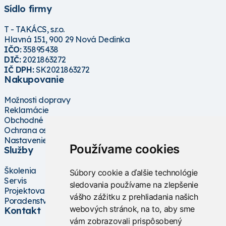
Sídlo firmy
T - TAKÁCS, s.r.o.
Hlavná 151, 900 29 Nová Dedinka
IČO:
35895438
DIČ:
2021863272
IČ DPH:
SK2021863272
Nakupovanie
Možnosti dopravy
Reklamácie
Obchodné podmienky
Ochrana osobných údajov
Nastavenie cookies
Používame cookies
Služby
Školenia
Súbory cookie a ďalšie technológie
Servis
sledovania používame na zlepšenie
Projektovanie
vášho zážitku z prehliadania našich
Poradenstvo
webových stránok, na to, aby sme
Kontakt
vám zobrazovali prispôsobený