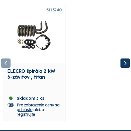
5113240
5113241
ELECRO špirála 2 kW
ELECRO špirála 3 kW
6-závitov , titan
7-závitov , titan
Skladom 3 ks
Skladom 3 ks
Pre zobrazenie ceny sa
Pre zobrazenie ceny sa
prihláste
alebo
prihláste
alebo
registrujte
registrujte