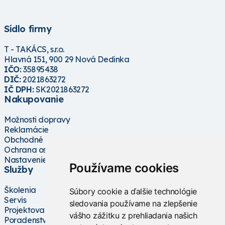
Sídlo firmy
T - TAKÁCS, s.r.o.
Hlavná 151, 900 29 Nová Dedinka
IČO:
35895438
DIČ:
2021863272
IČ DPH:
SK2021863272
Nakupovanie
Možnosti dopravy
Reklamácie
Obchodné podmienky
Ochrana osobných údajov
Nastavenie cookies
Používame cookies
Služby
Školenia
Súbory cookie a ďalšie technológie
Servis
sledovania používame na zlepšenie
Projektovanie
vášho zážitku z prehliadania našich
Poradenstvo