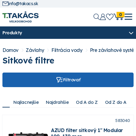
info@takacs.sk
0
Produkty
Domov
Závlahy
Filtrácia vody
Pre závlahové syst
Sitkové filtre
Filtrovať
Najlacnejšie
Najdrahšie
Od A do Z
Od Z do A
583040
AZUD filter sitkový 1" Modular