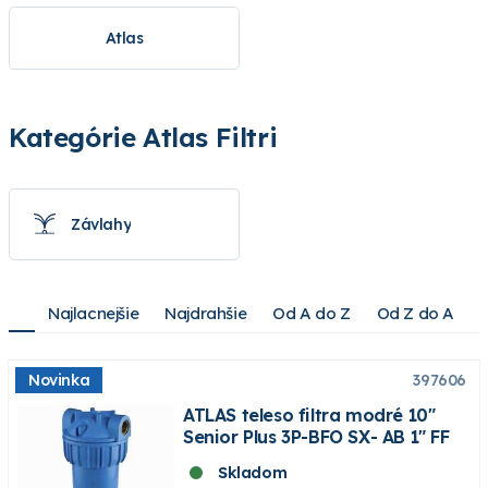
Atlas
Kategórie Atlas Filtri
Závlahy
Najlacnejšie
Najdrahšie
Od A do Z
Od Z do A
Novinka
397606
ATLAS teleso filtra modré 10"
Senior Plus 3P-BFO SX- AB 1" FF
Skladom