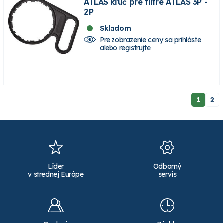
ATLAS kľúč pre filtre ATLAS 3P -
2P
Skladom
Pre zobrazenie ceny sa
prihláste
alebo
registrujte
1
2
Líder
Odborný
v strednej Európe
servis