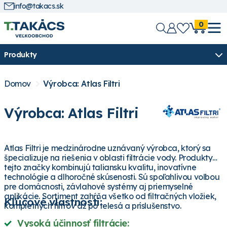
info@takacs.sk
0
Produkty
Domov
Výrobca: Atlas Filtri
Výrobca: Atlas Filtri
Atlas Filtri je medzinárodne uznávaný výrobca, ktorý sa
špecializuje na riešenia v oblasti filtrácie vody. Produkty
tejto značky kombinujú taliansku kvalitu, inovatívne
technológie a dlhoročné skúsenosti. Sú spoľahlivou voľbou
pre domácnosti, závlahové systémy aj priemyselné
aplikácie. Sortiment zahŕňa všetko od filtračných vložiek,
Kľúčové vlastnosti:
kompletných filtrov až po telesá a príslušenstvo.
Vysoká účinnosť filtrácie: