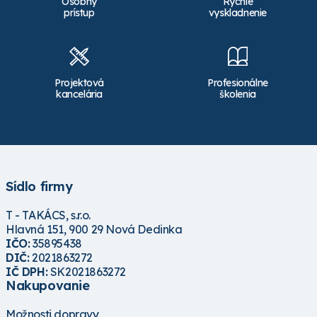
Osobný
Rýchle
prístup
vyskladnenie
Projektová
Profesionálne
kancelária
školenia
Sídlo firmy
T - TAKÁCS, s.r.o.
Hlavná 151, 900 29 Nová Dedinka
IČO:
35895438
DIČ:
2021863272
IČ DPH:
SK2021863272
Nakupovanie
Možnosti dopravy