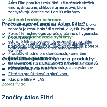
Atlas Filtri ponúka širokú škálu filtračných vložiek -
vinuté
,
skladané
,
uhlíkové
aj
nerezové
, ktoré
zachytávajú častice od 1 do 90 mikrónov
Antibakteriálna ochrana:
Prečo si vybrať značku Atlas Filtri?
mnohé vložky využívajú technológiu
SANIC
, ktorá
zabraňuje rastu baktérií a zaisťuje vyššiu hygienu
Pokročilé technológie zaručujú účinnú a hygienickú
Samopreplachovacie systémy:
úpravu vody
vybrané filtre sú vybavené možnosťou
spätného
Flexibilný výber komponentov pre jednoduché
preplachu
, čím predlžujú životnosť a znižujú potrebu
zostavenie funkčného filtračného systému
výmeny.
Produkty vhodné pre domácnosti, komerčné
Odporúčané podkategórie a produkty:
prevádzky aj zavlažovanie
Široká kompatibilita:
rôzne veľkosti (5" až 20") a typy pripojení umožňujú
Talianska kvalita a viac ako 40 rokov skúseností vo
jednoduchú integráciu do existujúcich systémov
výrobe filtračných systémov
Filtrácia vody
Filtrácia pre úžitkovú a pitnú vodu
Kľúč pre filtre ATLAS
Zobraziť viac
Sitková filtračná vložka
ATLAS teleso filtra 5" Medium Plus
Značky Atlas Filtri