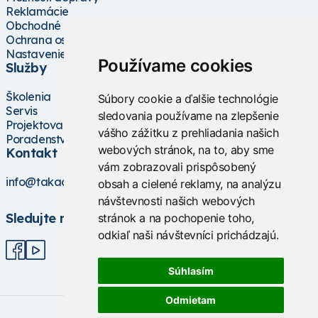
Reklamácie
Obchodné podmienky
Ochrana osobných údajov
Nastavenie cookies
Používame cookies
Služby
Školenia
Súbory cookie a ďalšie technológie
Servis
sledovania používame na zlepšenie
Projektovanie
vášho zážitku z prehliadania našich
Poradenstvo
webových stránok, na to, aby sme
Kontakt
vám zobrazovali prispôsobený
info@takacs.sk
obsah a cielené reklamy, na analýzu
návštevnosti našich webových
Sledujte nás
stránok a na pochopenie toho,
odkiaľ naši návštevníci prichádzajú.
Súhlasím
Odmietam