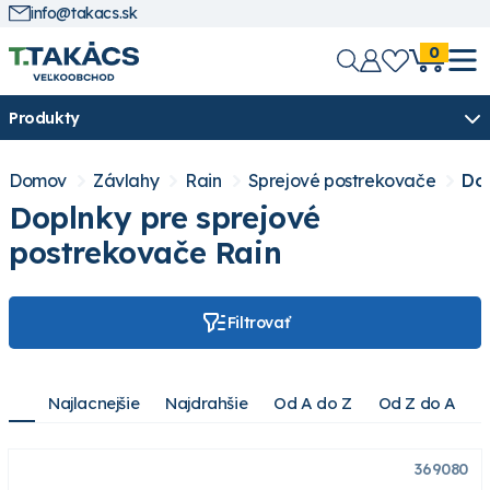
info@takacs.sk
0
Produkty
Domov
Závlahy
Rain
Sprejové postrekovače
Dop
Doplnky pre sprejové
postrekovače Rain
Filtrovať
Najlacnejšie
Najdrahšie
Od A do Z
Od Z do A
369080