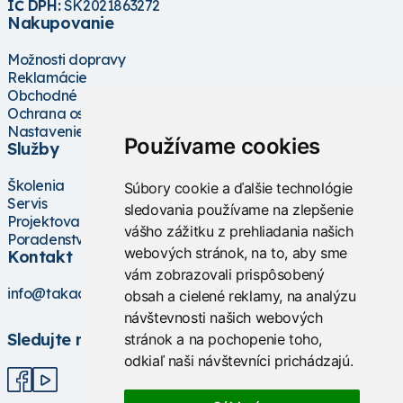
IČ DPH:
SK2021863272
Nakupovanie
Možnosti dopravy
Reklamácie
Obchodné podmienky
Ochrana osobných údajov
Nastavenie cookies
Používame cookies
Služby
Školenia
Súbory cookie a ďalšie technológie
Servis
sledovania používame na zlepšenie
Projektovanie
vášho zážitku z prehliadania našich
Poradenstvo
webových stránok, na to, aby sme
Kontakt
vám zobrazovali prispôsobený
info@takacs.sk
obsah a cielené reklamy, na analýzu
návštevnosti našich webových
Sledujte nás
stránok a na pochopenie toho,
odkiaľ naši návštevníci prichádzajú.