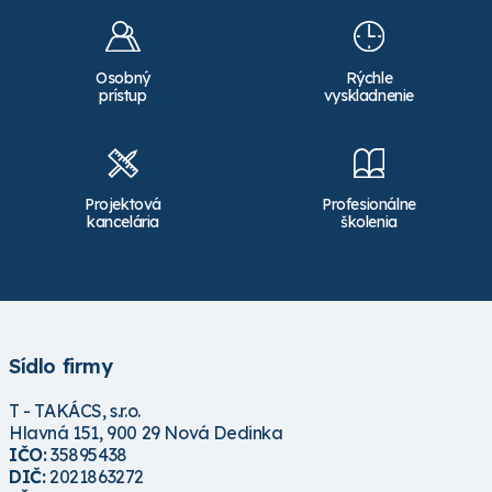
Osobný
Rýchle
prístup
vyskladnenie
Projektová
Profesionálne
kancelária
školenia
Sídlo firmy
T - TAKÁCS, s.r.o.
Hlavná 151, 900 29 Nová Dedinka
IČO:
35895438
DIČ:
2021863272