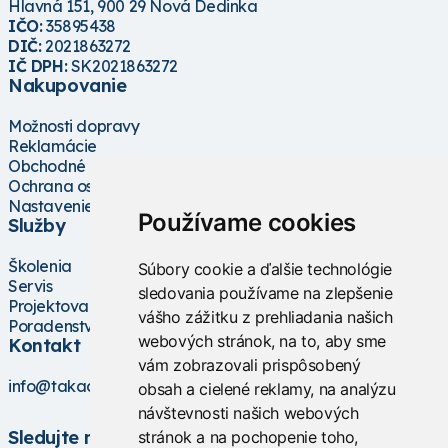
Hlavná 151, 900 29 Nová Dedinka
IČO:
35895438
DIČ:
2021863272
IČ DPH:
SK2021863272
Nakupovanie
Možnosti dopravy
Reklamácie
Obchodné podmienky
Ochrana osobných údajov
Nastavenie cookies
Používame cookies
Služby
Školenia
Súbory cookie a ďalšie technológie
Servis
sledovania používame na zlepšenie
Projektovanie
vášho zážitku z prehliadania našich
Poradenstvo
webových stránok, na to, aby sme
Kontakt
vám zobrazovali prispôsobený
info@takacs.sk
obsah a cielené reklamy, na analýzu
návštevnosti našich webových
Sledujte nás
stránok a na pochopenie toho,