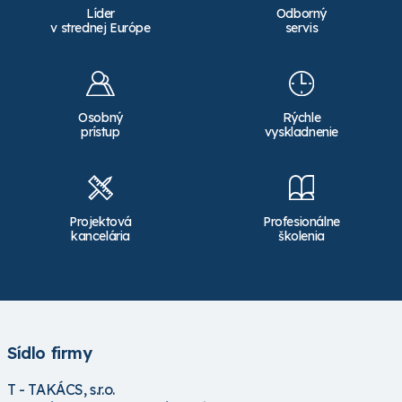
Líder
Odborný
v strednej Európe
servis
Osobný
Rýchle
prístup
vyskladnenie
Projektová
Profesionálne
kancelária
školenia
Sídlo firmy
T - TAKÁCS, s.r.o.