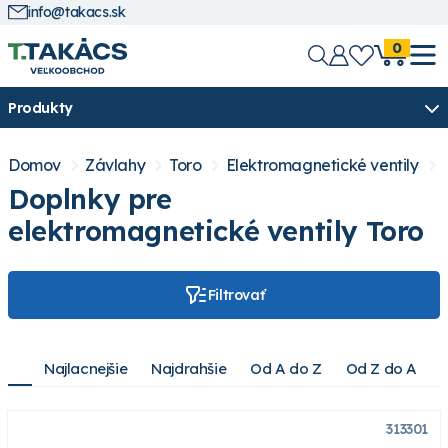
info@takacs.sk
0
Produkty
Domov
Závlahy
Toro
Elektromagnetické ventily
Doplnky pre
elektromagnetické ventily Toro
Filtrovať
Najlacnejšie
Najdrahšie
Od A do Z
Od Z do A
313301