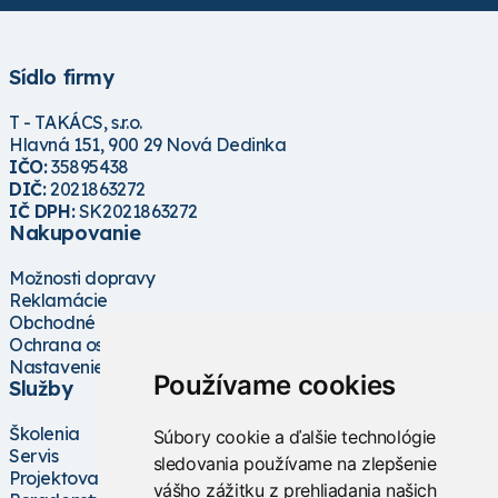
Sídlo firmy
T - TAKÁCS, s.r.o.
Hlavná 151, 900 29 Nová Dedinka
IČO:
35895438
DIČ:
2021863272
IČ DPH:
SK2021863272
Nakupovanie
Možnosti dopravy
Reklamácie
Obchodné podmienky
Ochrana osobných údajov
Nastavenie cookies
Používame cookies
Služby
Školenia
Súbory cookie a ďalšie technológie
Servis
sledovania používame na zlepšenie
Projektovanie
vášho zážitku z prehliadania našich