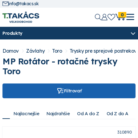
info@takacs.sk
0
Produkty
Domov
Závlahy
Toro
Trysky pre sprejové postreko
MP Rotátor - rotačné trysky
Toro
Filtrovať
Najlacnejšie
Najdrahšie
Od A do Z
Od Z do A
310890