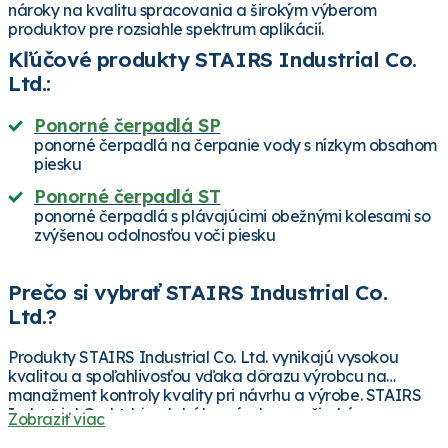
nároky na kvalitu spracovania a širokým výberom
produktov pre rozsiahle spektrum aplikácií.
Kľúčové produkty STAIRS Industrial Co.
Ltd.:
Ponorné čerpadlá SP
ponorné čerpadlá na čerpanie vody s nízkym obsahom
piesku
Ponorné čerpadlá ST
ponorné čerpadlá s plávajúcimi obežnými kolesami so
zvýšenou odolnosťou voči piesku
Prečo si vybrať STAIRS Industrial Co.
Ltd.?
Produkty STAIRS Industrial Co. Ltd. vynikajú vysokou
kvalitou a spoľahlivosťou vďaka dôrazu výrobcu na
manažment kontroly kvality pri návrhu a výrobe. STAIRS
Industrial Co. Ltd. je globálny výrobca so širokým
Zobraziť viac
portfóliom čerpadiel spĺňajúcich najprísnejšie kritériá.