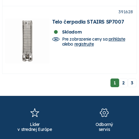
391628
Telo čerpadla STAIRS SP7007
Skladom
Pre zobrazenie ceny sa
prihláste
alebo
registrujte
1
2
3
Líder
Odborný
v strednej Európe
servis