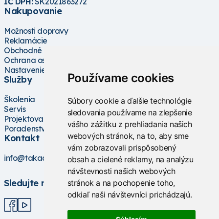
IČ DPH:
SK2021863272
Nakupovanie
Možnosti dopravy
Reklamácie
Obchodné podmienky
Ochrana osobných údajov
Nastavenie cookies
Používame cookies
Služby
Školenia
Súbory cookie a ďalšie technológie
Servis
sledovania používame na zlepšenie
Projektovanie
vášho zážitku z prehliadania našich
Poradenstvo
webových stránok, na to, aby sme
Kontakt
vám zobrazovali prispôsobený
info@takacs.sk
obsah a cielené reklamy, na analýzu
návštevnosti našich webových
Sledujte nás
stránok a na pochopenie toho,
odkiaľ naši návštevníci prichádzajú.