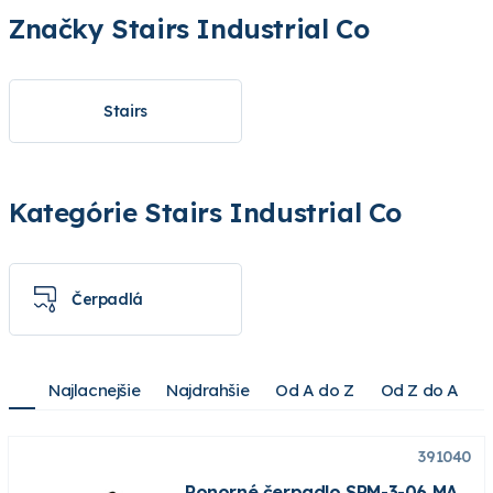
Značky Stairs Industrial Co
Stairs
Kategórie Stairs Industrial Co
Čerpadlá
Najlacnejšie
Najdrahšie
Od A do Z
Od Z do A
391040
Ponorné čerpadlo SPM-3-06 MA,