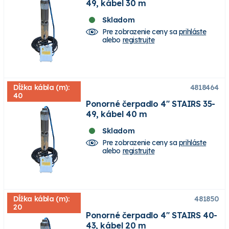
49, kábel 30 m
Skladom
Pre zobrazenie ceny sa
prihláste
alebo
registrujte
Dĺžka kábla (m):
4818464
40
Ponorné čerpadlo 4" STAIRS 35-
49, kábel 40 m
Skladom
Pre zobrazenie ceny sa
prihláste
alebo
registrujte
Dĺžka kábla (m):
481850
20
Ponorné čerpadlo 4" STAIRS 40-
43, kábel 20 m