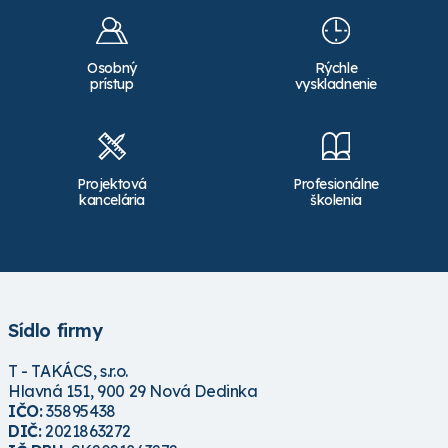
Osobný
Rýchle
prístup
vyskladnenie
Projektová
Profesionálne
kancelária
školenia
Sídlo firmy
T - TAKÁCS, s.r.o.
Hlavná 151, 900 29 Nová Dedinka
IČO:
35895438
DIČ:
2021863272