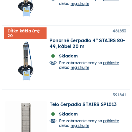
alebo
registrujte
Dĺžka kábla (m):
481853
20
Ponorné čerpadlo 4" STAIRS 80-
49, kábel 20 m
Skladom
Pre zobrazenie ceny sa
prihláste
alebo
registrujte
391841
Telo čerpadla STAIRS SP1013
Skladom
Pre zobrazenie ceny sa
prihláste
alebo
registrujte