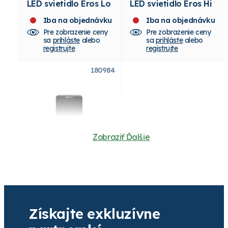
LED svietidlo Eros Lo
LED svietidlo Eros Hi
Iba na objednávku
Iba na objednávku
Pre zobrazenie ceny
Pre zobrazenie ceny
sa
prihláste
alebo
sa
prihláste
alebo
registrujte
registrujte
180984
Zobraziť Ďalšie
Transformátor
LightPRO Touch 100
W s časovačom
Získajte exkluzívne
Skladom
Pre zobrazenie ceny