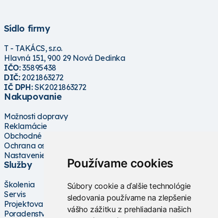
Sídlo firmy
T - TAKÁCS, s.r.o.
Hlavná 151, 900 29 Nová Dedinka
IČO:
35895438
DIČ:
2021863272
IČ DPH:
SK2021863272
Nakupovanie
Možnosti dopravy
Reklamácie
Obchodné podmienky
Ochrana osobných údajov
Nastavenie cookies
Používame cookies
Služby
Školenia
Súbory cookie a ďalšie technológie
Servis
sledovania používame na zlepšenie
Projektovanie
vášho zážitku z prehliadania našich
Poradenstvo