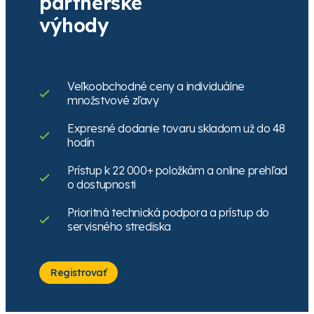
partnerské
sa
prihláste
alebo
registrujte
výhody
Veľkoobchodné ceny a individuálne
množstvové zľavy
Expresné dodanie tovaru skladom už do 48
hodín
Prístup k 22 000+ položkám a online prehľad
o dostupnosti
Prioritná technická podpora a prístup do
servisného strediska
Registrovať