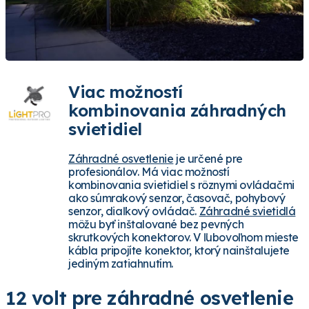
Viac možností
kombinovania záhradných
svietidiel
Záhradné osvetlenie
je určené pre
profesionálov. Má viac možností
kombinovania svietidiel s rôznymi ovládačmi
ako súmrakový senzor, časovač, pohybový
senzor, diaľkový ovládač.
Záhradné svietidlá
môžu byť inštalované bez pevných
skrutkových konektorov. V ľubovoľnom mieste
kábla pripojíte konektor, ktorý nainštalujete
jediným zatiahnutím.
12 volt pre záhradné osvetlenie