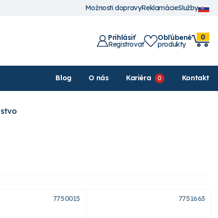
Možnosti dopravy
Reklamácie
Služby
0
Prihlásiť
Obľúbené
Registrovať
produkty
Blog
O nás
Kariéra
Kontakt
nstvo
7750015
7751663