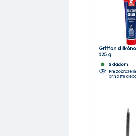
Griffon silikón
125 g
Skladom
Pre zobrazeni
prihláste
aleb