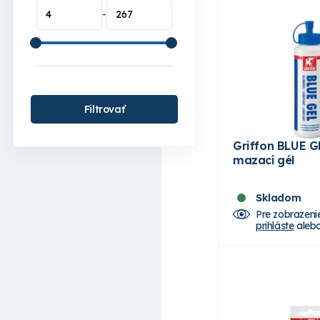
-
Filtrovať
Griffon BLUE G
mazací gél
Skladom
Pre zobrazeni
prihláste
aleb