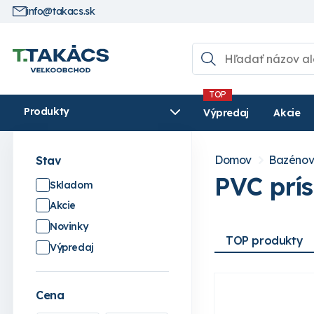
info@takacs.sk
Produkty
Výpredaj
Akcie
Domov
Bazénov
Stav
PVC prís
Skladom
Akcie
Novinky
TOP produkty
Výpredaj
Cena