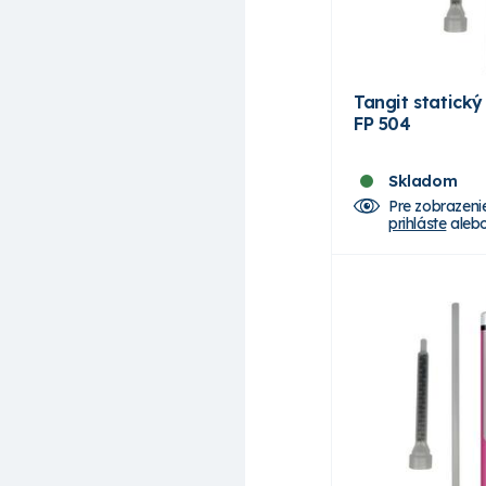
Tangit statick
FP 504
Skladom
Pre zobrazeni
prihláste
aleb