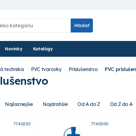
Hľadať
Novinky
Katalógy
á technika
PVC tvarovky
Príslušenstvo
PVC prísluše
lušenstvo
Najlacnejšie
Najdrahšie
Od A do Z
Od Z do A
7740250
7740500