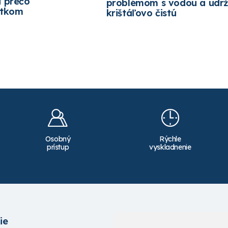
a prečo
problémom s vodou a udrž
etkom
krištáľovo čistú
Osobný
Rýchle
prístup
vyskladnenie
ie
Služby