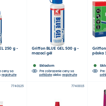
EL 250 g -
Griffon BLUE GEL 500 g -
Griffo
mazací gél
páska 
Skladom
Sk
e ceny sa
Pre zobrazenie ceny sa
Pre
o
registrujte
prihláste
alebo
registrujte
prih
7740125
7740015